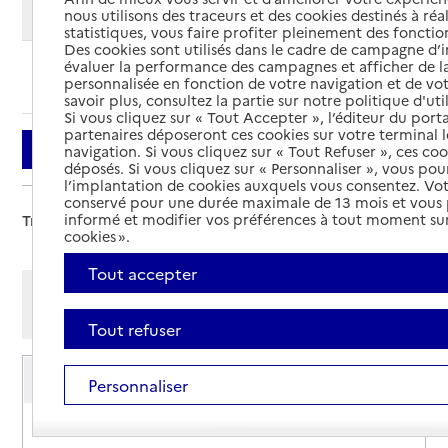
Modifier ma recherche
nous utilisons des traceurs et des cookies destinés à réal
statistiques, vous faire profiter pleinement des fonction
Des cookies sont utilisés dans le cadre de campagne d
évaluer la performance des campagnes et afficher de la
Ajouter cette recherche aux favoris
personnalisée en fonction de votre navigation et de vot
savoir plus, consultez la partie sur notre politique d'uti
Si vous cliquez sur « Tout Accepter », l’éditeur du porta
partenaires déposeront ces cookies sur votre terminal l
Filtrer
navigation. Si vous cliquez sur « Tout Refuser », ces co
déposés. Si vous cliquez sur « Personnaliser », vous pou
l’implantation de cookies auxquels vous consentez. Vot
conservé pour une durée maximale de 13 mois et vous
informé et modifier vos préférences à tout moment sur
Trier par :
cookies ».
Tout accepter
Afficher les résultats par:
Mode liste
Mode carte
Tout refuser
Service de soins infirmiers à domicile
Personnaliser
SSIAD ASSID
Adresse
31 la Grande Ouche