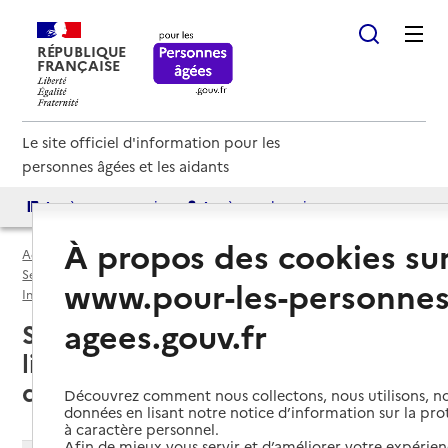
RÉPUBLIQUE
FRANÇAISE
Le site officiel d'information pour les
personnes âgées et les aidants
Accès aux annuaires
Accès par besoin
À propos des cookies su
Accueil
Espace annuaire
Services autonomie à domicile (aide et soins) par département
www.pour-les-personnes
Indre (36)
Service autonomie à domicile (aide et soins)
agees.gouv.fr
Saint-Benoît-du-Sault (36170) :
liste des services autonomie à
domicile (aide et soins)
Découvrez comment nous collectons, nous utilisons, no
données en lisant notre notice d’information sur la pr
à caractère personnel.
Afin de mieux vous servir et d’améliorer votre expérienc