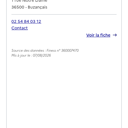
1 rue Notre Dame
36500
-
Buzançais
02 54 84 03 12
Contact
Rapport HAS
Voir la fiche
Source des données : Finess n° 360007470
Mis à jour le : 07/08/2026