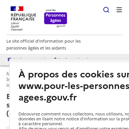
RÉPUBLIQUE
FRANÇAISE
Le site officiel d'information pour les
personnes âgées et les aidants
Accès aux annuaires
Accès par besoin
À propos des cookies su
Accueil
Espace annuaire
Services autonomie à domicile (aide et soins) par département
www.pour-les-personnes
Indre (36)
Service autonomie à domicile (aide et soins)
agees.gouv.fr
Buzançais (36500) : liste des
services autonomie à domicile
(aide et soins)
Découvrez comment nous collectons, nous utilisons, no
données en lisant notre notice d’information sur la pr
à caractère personnel.
Afin de mieux vous servir et d’améliorer votre expérienc