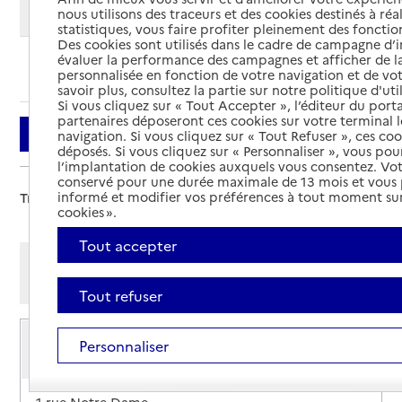
Modifier ma recherche
nous utilisons des traceurs et des cookies destinés à réal
statistiques, vous faire profiter pleinement des fonction
Des cookies sont utilisés dans le cadre de campagne d
évaluer la performance des campagnes et afficher de la
Ajouter cette recherche aux favoris
personnalisée en fonction de votre navigation et de vot
savoir plus, consultez la partie sur notre politique d'uti
Si vous cliquez sur « Tout Accepter », l’éditeur du porta
partenaires déposeront ces cookies sur votre terminal l
Filtrer
navigation. Si vous cliquez sur « Tout Refuser », ces co
déposés. Si vous cliquez sur « Personnaliser », vous pou
l’implantation de cookies auxquels vous consentez. Vot
conservé pour une durée maximale de 13 mois et vous
informé et modifier vos préférences à tout moment sur
Trier par :
cookies ».
Tout accepter
Afficher les résultats par:
Mode liste
Mode carte
Tout refuser
Service de soins infirmiers à domicile
Personnaliser
SSIAD - Centre hospitalier Saint-Roch de
Buzançais
Adresse