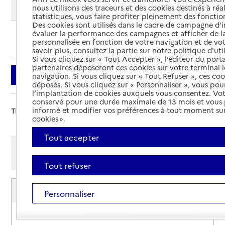
Modifier ma recherche
nous utilisons des traceurs et des cookies destinés à réal
statistiques, vous faire profiter pleinement des fonction
Des cookies sont utilisés dans le cadre de campagne d
évaluer la performance des campagnes et afficher de la
Ajouter cette recherche aux favoris
personnalisée en fonction de votre navigation et de vot
savoir plus, consultez la partie sur notre politique d'uti
Si vous cliquez sur « Tout Accepter », l’éditeur du porta
partenaires déposeront ces cookies sur votre terminal l
Filtrer
navigation. Si vous cliquez sur « Tout Refuser », ces co
déposés. Si vous cliquez sur « Personnaliser », vous pou
l’implantation de cookies auxquels vous consentez. Vot
conservé pour une durée maximale de 13 mois et vous
informé et modifier vos préférences à tout moment sur
Trier par :
cookies ».
Tout accepter
Afficher les résultats par:
Mode liste
Mode carte
Tout refuser
Service autonomie à domicile (aide et soins)
Personnaliser
Gammes
Adresse
327 rue du Moulin de Sémalen