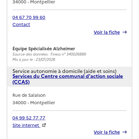
34000
-
Montpellier
04 67 70 99 60
Contact
Rapport HAS
Voir la fiche
Équipe Spécialisée Alzheimer
Source des données : Finess n° 340026889
Mis à jour le : 23/07/2026
Service autonomie à domicile (aide et soins)
Services du Centre communal d'action sociale
(CCAS)
Adresse
Rue de Salaison
34000
-
Montpellier
04 99 52 77 77
Site internet
Rapport HAS
Voir la fiche