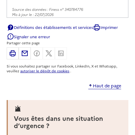
Source des données : Finess n° 340784776
Mis à jour le : 22/07/2026
Service de soins infirmiers à domicile
Définitions des établissements et services
Imprimer
SSIAD - Gammes
Signaler une erreur
Adresse
327 rue du Moulin de Sémalen
Partager cette page
34000
-
Montpellier
Imprimer
Partager par email
Partager sur Facebook
Partager sur X
Partager sur Linkedin
04 67 70 99 60
Si vous souhaitez partager sur Facebook, LinkedIn, X et Whatsapp,
veuillez
autoriser le dépôt de cookies
.
Contact
Site internet
Haut de page
Rapport HAS
Équipe Spécialisée Alzheimer
Source des données : Finess n° 340021930
Mis à jour le : 08/09/2024
Service de soins infirmiers à domicile
Vous êtes dans une situation
SSIAD ADMR Montpellier Sud Ouest
d’urgence ?
Adresse
64 rue François d'Orbay