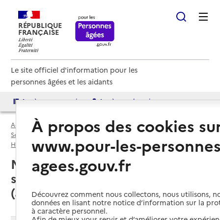
RÉPUBLIQUE
FRANÇAISE
Le site officiel d'information pour les
personnes âgées et les aidants
Accès aux annuaires
Accès par besoin
À propos des cookies su
Accueil
Espace annuaire
Services autonomie à domicile (aide et soins) par département
www.pour-les-personnes
Hérault (34)
Service autonomie à domicile (aide et soins)
agees.gouv.fr
Montpellier (34000) : liste des 5
services autonomie à domicile
(aide et soins)
Découvrez comment nous collectons, nous utilisons, no
données en lisant notre notice d’information sur la pr
à caractère personnel.
Afin de mieux vous servir et d’améliorer votre expérienc