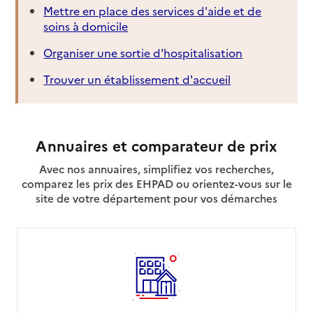
Mettre en place des services d'aide et de
34000
-
Montpellier
soins à domicile
04 67 47 40 48
Organiser une sortie d'hospitalisation
Contact
Trouver un établissement d'accueil
Site internet
Rapport HAS
Voir la fiche
Source des données : Finess n° 340006899
Annuaires et comparateur de prix
Mis à jour le : 22/07/2026
Avec nos annuaires, simplifiez vos recherches,
Service de soins infirmiers à domicile
SSIAD du Bois joli - Maison de retraite
comparez les prix des EHPAD ou orientez-vous sur le
protestante
site de votre département pour vos démarches
Adresse
2252 route de Mende
34000
-
Montpellier
04 67 63 64 30
Contact
Rapport HAS
Voir la fiche