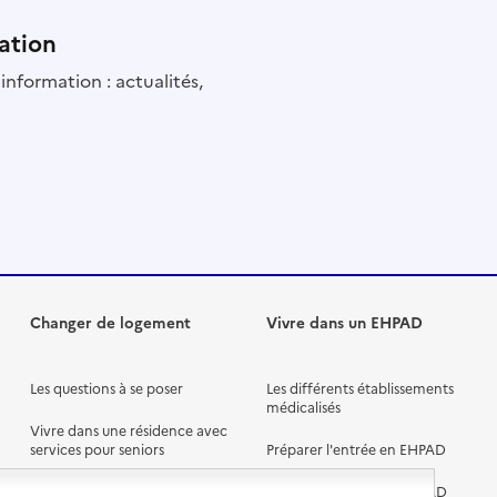
ation
information : actualités,
Changer de logement
Vivre dans un EHPAD
Les questions à se poser
Les différents établissements
médicalisés
Vivre dans une résidence avec
services pour seniors
Préparer l'entrée en EHPAD
Vivre chez un proche
Aides financières en EHPAD