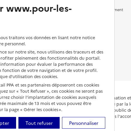
r www.pour-les-
Vivre en accueil familial
Prévention, accompagnement
et soins
Autres solutions de logement
Comprendre les prix en
EHPAD
us traitons vos données en lisant notre notice
Droits en EHPAD
re personnel.
ce sur notre site, nous utilisons des traceurs et des
Fin de vie en EHPAD
 profiter pleinement des fonctionnalités du portail.
d’information pour évaluer la performance des
 fonction de votre navigation et de votre profil.
ique d'utilisation des cookies.
tail PPA et ses partenaires déposeront ces cookies
iquez sur « Tout Refuser », ces cookies ne seront pas
ourrez choisir l’implantation de cookies auxquels
Portail national d'information 
urée maximale de 13 mois et vous pouvez être
et de leurs proches, créé par la l
 la page « Gérer les cookies ».
et animé par le Service public 
partenaires engagés dans l'acc
leurs aidants.
pter
Tout refuser
Personnaliser