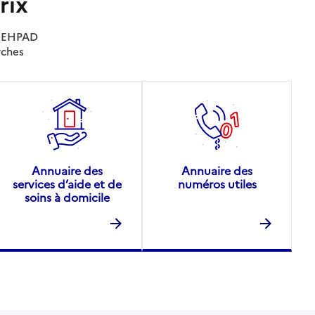
rix
es EHPAD
rches
Annuaire des
Annuaire des
services d’aide et de
numéros utiles
soins à domicile