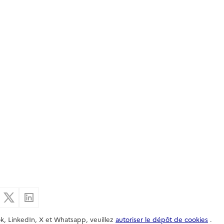
er par email
Partager sur Facebook
Partager sur X
Partager sur Linkedin
k, LinkedIn, X et Whatsapp, veuillez
autoriser le dépôt de cookies
.