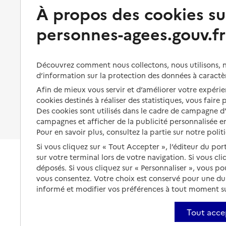
Préserver son autonomie et sa
À propos des cookies su
Solutions d'accueil temporaire
santé
personnes-agees.gouv.fr
Partager son logement
Organiser à l'avance sa propre
protection
Vivre à domicile avec une
maladie ou un handicap
Les mesures de protection
Découvrez comment nous collectons, nous utilisons, no
Être hospitalisé
d’information sur la protection des données à caractè
Les obligations de la famille
Afin de mieux vous servir et d’améliorer votre expérien
Fin de vie à domicile
À qui s’adresser ?
cookies destinés à réaliser des statistiques, vous faire
Des cookies sont utilisés dans le cadre de campagne 
Les politiques du grand âge
campagnes et afficher de la publicité personnalisée en
Pour en savoir plus, consultez la partie sur notre polit
Si vous cliquez sur « Tout Accepter », l’éditeur du por
sur votre terminal lors de votre navigation. Si vous cl
déposés. Si vous cliquez sur « Personnaliser », vous p
vous consentez. Votre choix est conservé pour une d
informé et modifier vos préférences à tout moment sur
Tout acce