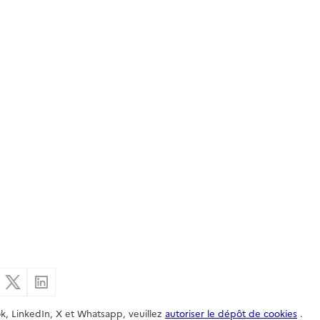
er par email
Partager sur Facebook
Partager sur X
Partager sur Linkedin
k, LinkedIn, X et Whatsapp, veuillez
autoriser le dépôt de cookies
.