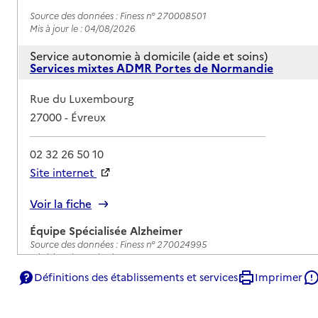
Source des données : Finess n° 270008501
Mis à jour le : 04/08/2026
Service autonomie à domicile (aide et soins)
Services mixtes ADMR Portes de Normandie
Adresse
Rue du Luxembourg
27000
-
Évreux
02 32 26 50 10
Site internet
Rapport HAS
Voir la fiche
Équipe Spécialisée Alzheimer
Source des données : Finess n° 270024995
Mis à jour le : 08/08/2026
Définitions des établissements et services
Imprimer