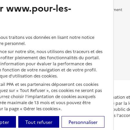
r www.pour-les-
Vivre en accueil familial
Prévention, accompagnement
et soins
Autres solutions de logement
Comprendre les prix en
EHPAD
us traitons vos données en lisant notre notice
Droits en EHPAD
re personnel.
ce sur notre site, nous utilisons des traceurs et des
Fin de vie en EHPAD
 profiter pleinement des fonctionnalités du portail.
d’information pour évaluer la performance des
 fonction de votre navigation et de votre profil.
ique d'utilisation des cookies.
tail PPA et ses partenaires déposeront ces cookies
iquez sur « Tout Refuser », ces cookies ne seront pas
ourrez choisir l’implantation de cookies auxquels
Portail national d'information 
urée maximale de 13 mois et vous pouvez être
et de leurs proches, créé par la l
 la page « Gérer les cookies ».
et animé par le Service public 
partenaires engagés dans l'acc
leurs aidants.
pter
Tout refuser
Personnaliser