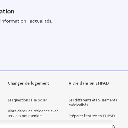
ation
information : actualités,
Changer de logement
Vivre dans un EHPAD
Les questions à se poser
Les différents établissements
médicalisés
Vivre dans une résidence avec
services pour seniors
Préparer l'entrée en EHPAD
Vivre chez un proche
Aides financières en EHPAD