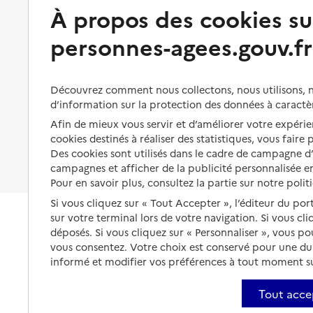
Préserver son autonomie et sa
À propos des cookies su
Solutions d'accueil temporaire
santé
personnes-agees.gouv.fr
Partager son logement
Organiser à l'avance sa propre
protection
Vivre à domicile avec une
maladie ou un handicap
Les mesures de protection
Découvrez comment nous collectons, nous utilisons, no
Être hospitalisé
d’information sur la protection des données à caractè
Les obligations de la famille
Afin de mieux vous servir et d’améliorer votre expérien
Fin de vie à domicile
À qui s’adresser ?
cookies destinés à réaliser des statistiques, vous faire
Des cookies sont utilisés dans le cadre de campagne 
Les politiques du grand âge
campagnes et afficher de la publicité personnalisée en
Pour en savoir plus, consultez la partie sur notre polit
Si vous cliquez sur « Tout Accepter », l’éditeur du por
sur votre terminal lors de votre navigation. Si vous cl
déposés. Si vous cliquez sur « Personnaliser », vous p
vous consentez. Votre choix est conservé pour une d
informé et modifier vos préférences à tout moment sur
Tout acce