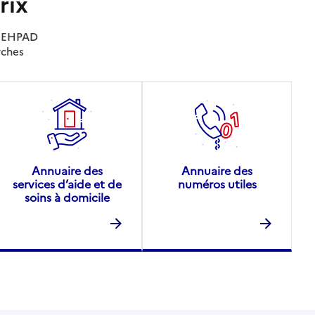
rix
es EHPAD
rches
Annuaire des
Annuaire des
services d’aide et de
numéros utiles
soins à domicile