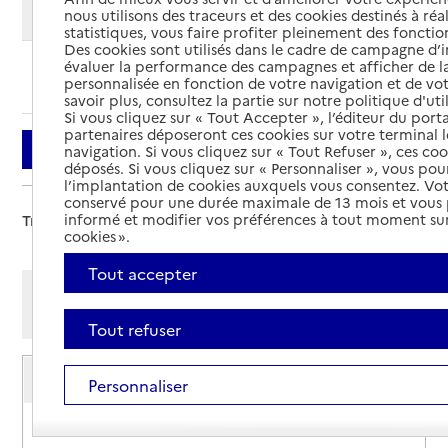
Modifier ma recherche
nous utilisons des traceurs et des cookies destinés à réal
statistiques, vous faire profiter pleinement des fonction
Des cookies sont utilisés dans le cadre de campagne d
évaluer la performance des campagnes et afficher de la
Ajouter cette recherche aux favoris
personnalisée en fonction de votre navigation et de vot
savoir plus, consultez la partie sur notre politique d'uti
Si vous cliquez sur « Tout Accepter », l’éditeur du porta
partenaires déposeront ces cookies sur votre terminal l
Filtrer
navigation. Si vous cliquez sur « Tout Refuser », ces co
déposés. Si vous cliquez sur « Personnaliser », vous pou
l’implantation de cookies auxquels vous consentez. Vot
conservé pour une durée maximale de 13 mois et vous
informé et modifier vos préférences à tout moment sur
Trier par :
cookies ».
Tout accepter
Afficher les résultats par:
Mode liste
Mode carte
Tout refuser
Service de soins infirmiers à domicile
Personnaliser
SSIAD
Adresse
Chemin des Gardies