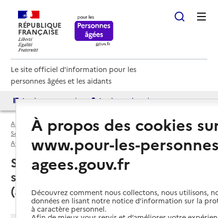
RÉPUBLIQUE
FRANÇAISE
Le site officiel d'information pour les
personnes âgées et les aidants
Accès aux annuaires
Accès par besoin
À propos des cookies su
Accueil
Espace annuaire
Services autonomie à domicile (aide et soins) par département
www.pour-les-personnes
Aveyron (12)
Service autonomie à domicile (aide et soins)
agees.gouv.fr
Saint-Beauzély (12620) : liste des
services autonomie à domicile
(aide et soins)
Découvrez comment nous collectons, nous utilisons, no
données en lisant notre notice d’information sur la pr
à caractère personnel.
Afin de mieux vous servir et d’améliorer votre expérienc