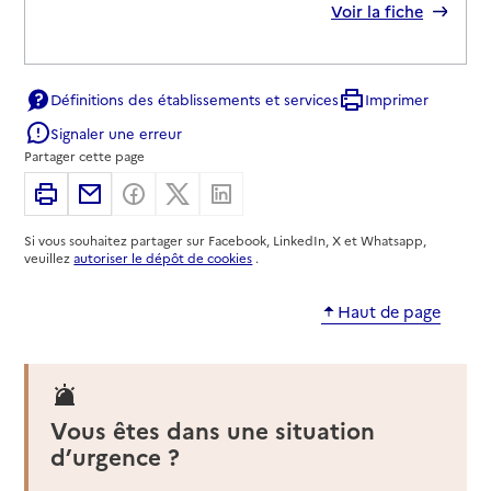
Rapport HAS
Voir la fiche
Source des données : Finess n° 060016219
Mis à jour le : 22/07/2026
Définitions des établissements et services
Imprimer
Service de soins infirmiers à domicile
Signaler une erreur
SSIAD La Bevera
Partager cette page
Adresse
2 sentier du Caramel
Imprimer
Partager par email
Partager sur Facebook
Partager sur X
Partager sur Linkedin
06500
-
Menton
Si vous souhaitez partager sur Facebook, LinkedIn, X et Whatsapp,
veuillez
autoriser le dépôt de cookies
.
04 93 35 84 00
Contact
Haut de page
Site internet
Rapport HAS
Voir la fiche
Source des données : Finess n° 060792439
Vous êtes dans une situation
Mis à jour le : 08/08/2026
d’urgence ?