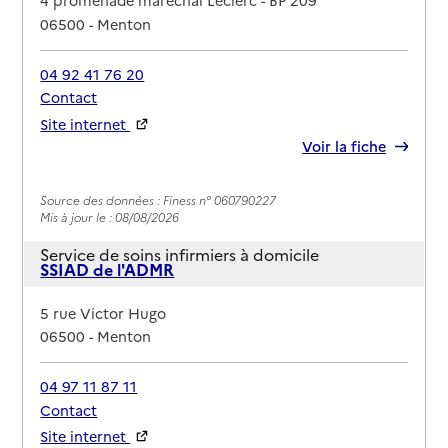
4 promenade maréchal Leclerc - BP 209
06500
-
Menton
04 92 41 76 20
Contact
Site internet
Rapport HAS
Voir la fiche
Source des données : Finess n° 060790227
Mis à jour le : 08/08/2026
Service de soins infirmiers à domicile
SSIAD de l'ADMR
Adresse
5 rue Victor Hugo
06500
-
Menton
04 97 11 87 11
Contact
Site internet