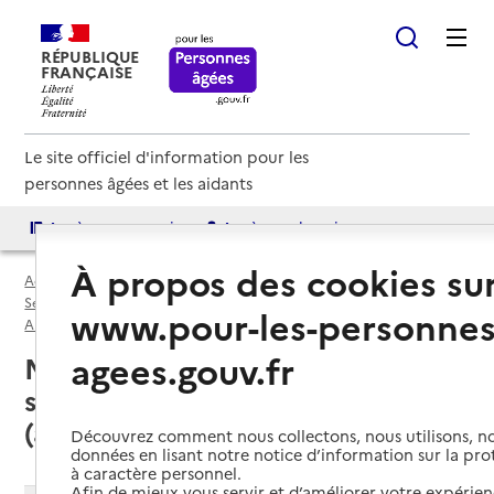
RÉPUBLIQUE
FRANÇAISE
Le site officiel d'information pour les
personnes âgées et les aidants
Accès aux annuaires
Accès par besoin
À propos des cookies su
Accueil
Espace annuaire
Services autonomie à domicile (aide et soins) par département
www.pour-les-personnes
Alpes-Maritimes (06)
Service autonomie à domicile (aide et soins)
agees.gouv.fr
Menton (06500) : liste des 3
services autonomie à domicile
(aide et soins)
Découvrez comment nous collectons, nous utilisons, no
données en lisant notre notice d’information sur la pr
à caractère personnel.
Afin de mieux vous servir et d’améliorer votre expérienc