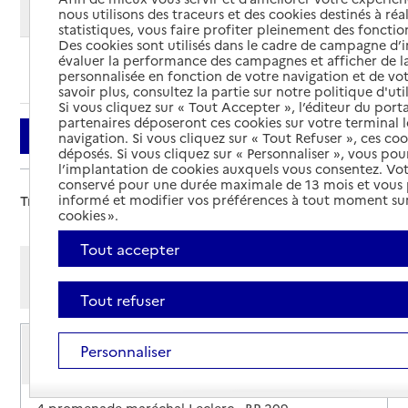
Modifier ma recherche
nous utilisons des traceurs et des cookies destinés à réal
statistiques, vous faire profiter pleinement des fonction
Des cookies sont utilisés dans le cadre de campagne d
évaluer la performance des campagnes et afficher de la
Ajouter cette recherche aux favoris
personnalisée en fonction de votre navigation et de vot
savoir plus, consultez la partie sur notre politique d'uti
Si vous cliquez sur « Tout Accepter », l’éditeur du porta
partenaires déposeront ces cookies sur votre terminal l
Filtrer
navigation. Si vous cliquez sur « Tout Refuser », ces co
déposés. Si vous cliquez sur « Personnaliser », vous pou
l’implantation de cookies auxquels vous consentez. Vot
conservé pour une durée maximale de 13 mois et vous
informé et modifier vos préférences à tout moment sur
Trier par :
cookies ».
Tout accepter
Afficher les résultats par:
Mode liste
Mode carte
Tout refuser
Service de soins infirmiers à domicile
Personnaliser
SSIAD - Centre Communal d'Action Sociale
(CCAS)
Adresse