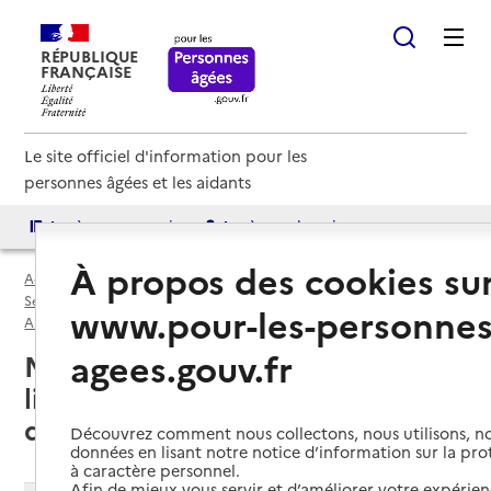
RÉPUBLIQUE
FRANÇAISE
Le site officiel d'information pour les
personnes âgées et les aidants
Accès aux annuaires
Accès par besoin
À propos des cookies su
Accueil
Espace annuaire
Services autonomie à domicile (aide et soins) par département
www.pour-les-personnes
Alpes-Maritimes (06)
Service autonomie à domicile (aide et soins)
agees.gouv.fr
Mandelieu-la-Napoule (06210) :
liste des services autonomie à
domicile (aide et soins)
Découvrez comment nous collectons, nous utilisons, no
données en lisant notre notice d’information sur la pr
à caractère personnel.
Afin de mieux vous servir et d’améliorer votre expérienc