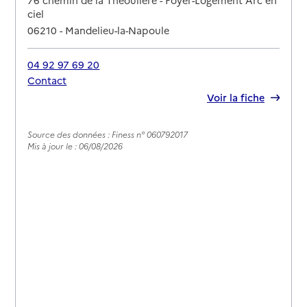
76 chemin de la Théoulière - Foyer-Logement Arc en
ciel
06210
-
Mandelieu-la-Napoule
04 92 97 69 20
Contact
Rapport HAS
Voir la fiche
Source des données : Finess n° 060792017
Mis à jour le : 06/08/2026