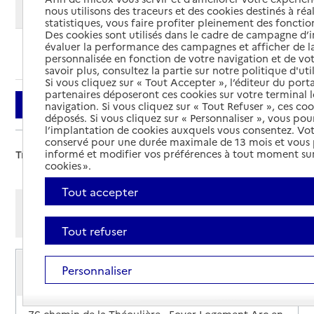
Modifier ma recherche
nous utilisons des traceurs et des cookies destinés à réal
statistiques, vous faire profiter pleinement des fonction
Des cookies sont utilisés dans le cadre de campagne d
évaluer la performance des campagnes et afficher de la
Ajouter cette recherche aux favoris
personnalisée en fonction de votre navigation et de vot
savoir plus, consultez la partie sur notre politique d'uti
Si vous cliquez sur « Tout Accepter », l’éditeur du porta
partenaires déposeront ces cookies sur votre terminal l
Filtrer
navigation. Si vous cliquez sur « Tout Refuser », ces co
déposés. Si vous cliquez sur « Personnaliser », vous pou
l’implantation de cookies auxquels vous consentez. Vot
conservé pour une durée maximale de 13 mois et vous
informé et modifier vos préférences à tout moment sur
Trier par :
cookies ».
Tout accepter
Afficher les résultats par:
Mode liste
Mode carte
Tout refuser
Service de soins infirmiers à domicile
Personnaliser
SSIAD - Centre Communal d'Action Sociale
(CCAS)
Adresse