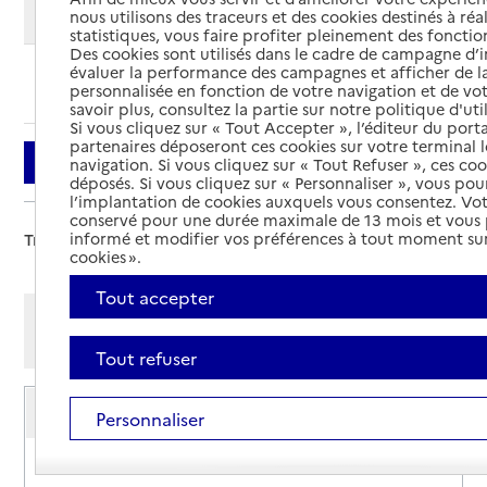
Modifier ma recherche
nous utilisons des traceurs et des cookies destinés à réal
statistiques, vous faire profiter pleinement des fonction
Des cookies sont utilisés dans le cadre de campagne d
évaluer la performance des campagnes et afficher de la
Ajouter cette recherche aux favoris
personnalisée en fonction de votre navigation et de vot
savoir plus, consultez la partie sur notre politique d'uti
Si vous cliquez sur « Tout Accepter », l’éditeur du porta
partenaires déposeront ces cookies sur votre terminal l
Filtrer
navigation. Si vous cliquez sur « Tout Refuser », ces co
déposés. Si vous cliquez sur « Personnaliser », vous pou
l’implantation de cookies auxquels vous consentez. Vot
conservé pour une durée maximale de 13 mois et vous
informé et modifier vos préférences à tout moment sur
Trier par :
cookies ».
Tout accepter
Afficher les résultats par:
Mode liste
Mode carte
Tout refuser
Service de soins infirmiers à domicile
Personnaliser
SSIAD - Centre hospitalier de Montluçon
Adresse
18 avenue du 8 Mai 1945