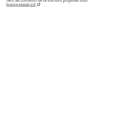
tiers, les contenus de ce site sont proposés sous
licence etalab-2.0
Paramètres sur le choix des cookies