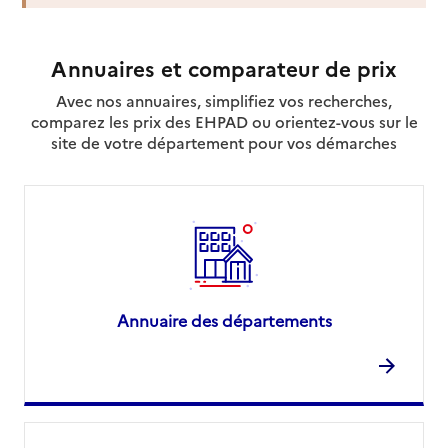
Tifaki Zéma
Adresse
Rue du Stade Chaufeli
Annuaires et comparateur de prix
97600
-
Mamoudzou
Avec nos annuaires, simplifiez vos recherches,
comparez les prix des EHPAD ou orientez-vous sur le
02 69 62 46 46
site de votre département pour vos démarches
Contact
Rapport HAS
Voir la fiche
Source des données : Finess n° 980501993
Mis à jour le : 23/07/2026
Service autonomie à domicile (aide)
Usaidiya
Annuaire des départements
Adresse
28 rue Babou Salam CAVANI - MTSAPERE
97600
-
Mamoudzou
02 69 60 94 67
Contact