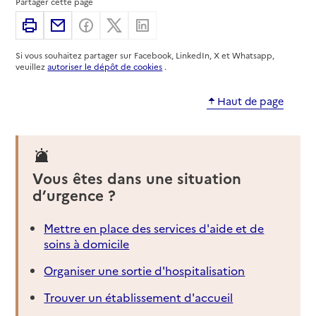
Contact
Partager cette page
Site internet
Imprimer
Partager par email
Partager sur Facebook
Partager sur X
Partager sur Linkedin
Rapport HAS
Voir la fiche
Si vous souhaitez partager sur Facebook, LinkedIn, X et Whatsapp,
veuillez
autoriser le dépôt de cookies
.
Source des données : Finess n° 980502108
Mis à jour le : 23/07/2026
Haut de page
Service autonomie à domicile (aide)
Msanda
Adresse
Rue du Stade Cavani Bâtiment Manga Papaye
97600
-
Mamoudzou
Vous êtes dans une situation
d’urgence ?
02 69 66 24 55
Contact
Mettre en place des services d'aide et de
Rapport HAS
Voir la fiche
soins à domicile
Organiser une sortie d'hospitalisation
Source des données : Finess n° 980501910
Mis à jour le : 23/07/2026
Trouver un établissement d'accueil
Service autonomie à domicile (aide)