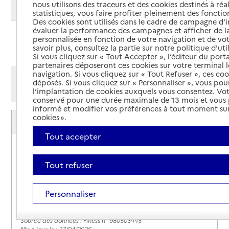
nous utilisons des traceurs et des cookies destinés à réal
Modifier ma recherche
statistiques, vous faire profiter pleinement des fonction
Des cookies sont utilisés dans le cadre de campagne d
évaluer la performance des campagnes et afficher de la
personnalisée en fonction de votre navigation et de vot
Ajouter cette recherche aux favoris
savoir plus, consultez la partie sur notre politique d'uti
Si vous cliquez sur « Tout Accepter », l’éditeur du porta
partenaires déposeront ces cookies sur votre terminal l
navigation. Si vous cliquez sur « Tout Refuser », ces co
Afficher les résultats par:
déposés. Si vous cliquez sur « Personnaliser », vous pou
Mode liste
Mode carte
l’implantation de cookies auxquels vous consentez. Vot
conservé pour une durée maximale de 13 mois et vous
informé et modifier vos préférences à tout moment sur
Service autonomie à domicile (aide)
cookies ».
Cotezot Services
Tout accepter
Adresse
ZI NEL - Bâtiment Cote Kaprim ZI Kawéni
97600
-
Mamoudzou
Tout refuser
06 92 29 40 40
Personnaliser
Contact
Rapport HAS
Source des données : Finess n° 980503445
Mis à jour le : 27/04/2026