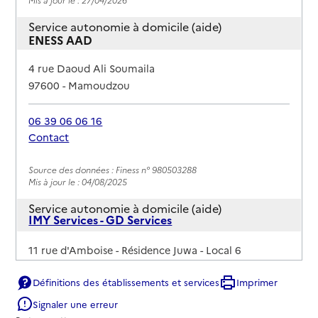
Service autonomie à domicile (aide)
ENESS AAD
Adresse
4 rue Daoud Ali Soumaila
97600
-
Mamoudzou
06 39 06 06 16
Contact
Rapport HAS
Source des données : Finess n° 980503288
Mis à jour le : 04/08/2025
Service autonomie à domicile (aide)
IMY Services - GD Services
Adresse
11 rue d'Amboise - Résidence Juwa - Local 6
97600
-
Mamoudzou
Définitions des établissements et services
Imprimer
02 69 61 97 92
Signaler une erreur