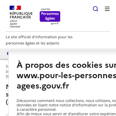
RÉPUBLIQUE
FRANÇAISE
Le site officiel d'information pour les
personnes âgées et les aidants
Accès aux annuaires
Accès par besoin
À propos des cookies su
Accueil
Espace annuaire
Services autonomie à domicile (aide) par département
www.pour-les-personnes
Mayotte (976)
Service autonomie à domicile (aide)
agees.gouv.fr
Mamoudzou (97600) : liste des 6
services autonomie à domicile
(aide)
Découvrez comment nous collectons, nous utilisons, no
données en lisant notre notice d’information sur la pr
à caractère personnel.
Afin de mieux vous servir et d’améliorer votre expérienc