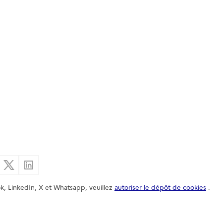
er par email
Partager sur Facebook
Partager sur X
Partager sur Linkedin
k, LinkedIn, X et Whatsapp, veuillez
autoriser le dépôt de cookies
.