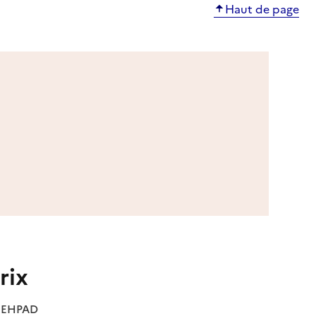
Haut de page
rix
es EHPAD