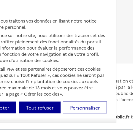
Autres solutions de logement
Comprendre les prix en
EHPAD
us traitons vos données en lisant notre notice
Droits en EHPAD
re personnel.
ce sur notre site, nous utilisons des traceurs et des
Fin de vie en EHPAD
 profiter pleinement des fonctionnalités du portail.
d’information pour évaluer la performance des
 fonction de votre navigation et de votre profil.
ique d'utilisation des cookies.
tail PPA et ses partenaires déposeront ces cookies
iquez sur « Tout Refuser », ces cookies ne seront pas
Portail national d'information 
ourrez choisir l’implantation de cookies auxquels
et de leurs proches, créé par la l
urée maximale de 13 mois et vous pouvez être
et animé par le Service public 
 la page « Gérer les cookies ».
partenaires engagés dans l'acc
leurs aidants.
pter
Tout refuser
Personnaliser
info.gouv.fr
service-public.fr