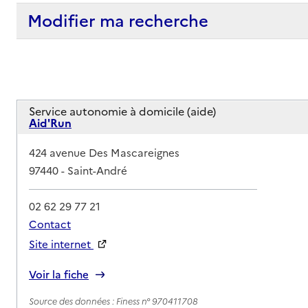
Modifier ma recherche
Service autonomie à domicile (aide)
Aid'Run
Adresse
424 avenue Des Mascareignes
97440
-
Saint-André
02 62 29 77 21
Contact
Site internet
Rapport HAS
Voir la fiche
Source des données : Finess n° 970411708