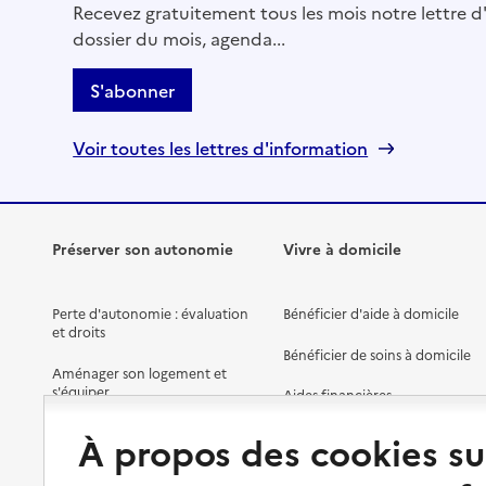
Recevez gratuitement tous les mois notre lettre d'
dossier du mois, agenda...
S'abonner
Voir toutes les lettres d'information
Préserver son autonomie
Vivre à domicile
Perte d'autonomie : évaluation
Bénéficier d'aide à domicile
et droits
Bénéficier de soins à domicile
Aménager son logement et
s'équiper
Aides financières
Préserver son autonomie et sa
Solutions d'accueil temporaire
À propos des cookies su
santé
Partager son logement