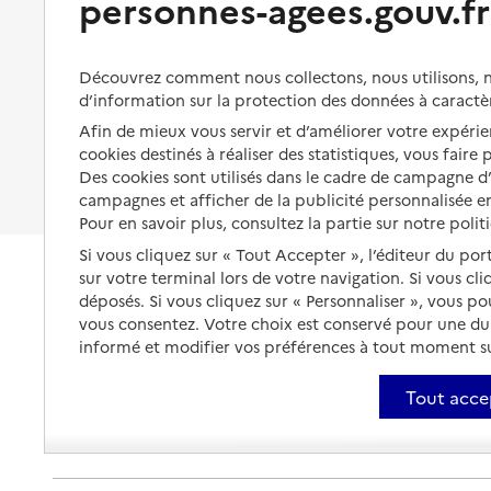
personnes-agees.gouv.fr
Organiser à l'avance sa propre
protection
Vivre à domicile avec une
maladie ou un handicap
Les mesures de protection
Découvrez comment nous collectons, nous utilisons, no
Être hospitalisé
d’information sur la protection des données à caractè
Les obligations de la famille
Afin de mieux vous servir et d’améliorer votre expérien
Fin de vie à domicile
À qui s’adresser ?
cookies destinés à réaliser des statistiques, vous faire
Des cookies sont utilisés dans le cadre de campagne 
Les politiques du grand âge
campagnes et afficher de la publicité personnalisée en
Pour en savoir plus, consultez la partie sur notre polit
Si vous cliquez sur « Tout Accepter », l’éditeur du por
sur votre terminal lors de votre navigation. Si vous cl
déposés. Si vous cliquez sur « Personnaliser », vous p
vous consentez. Votre choix est conservé pour une d
informé et modifier vos préférences à tout moment sur
Tout acce