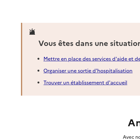
06 92 59 70 29
Contact
Rapport HAS
Source des données : Finess n° 970412482
Vous êtes dans une situatio
Mis à jour le : 08/09/2024
Mettre en place des services d'aide et d
Organiser une sortie d'hospitalisation
Trouver un établissement d'accueil
An
Avec no