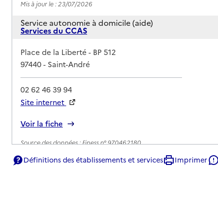
Mis à jour le : 23/07/2026
Service autonomie à domicile (aide)
Services du CCAS
Adresse
Place de la Liberté - BP 512
97440
-
Saint-André
02 62 46 39 94
Site internet
Rapport HAS
Voir la fiche
Source des données : Finess n° 970462180
Mis à jour le : 05/08/2026
Définitions des établissements et services
Imprimer
Service autonomie à domicile (aide)
Ti Cou D'Main
Adresse
350 avenue de Bourbon
97440
-
Saint-André