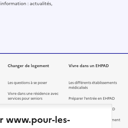
information : actualités,
Changer de logement
Vivre dans un EHPAD
Les questions à se poser
Les différents établissements
médicalisés
Vivre dans une résidence avec
services pour seniors
Préparer l'entrée en EHPAD
Vivre chez un proche
Aides financières en EHPAD
r www.pour-les-
Vivre en accueil familial
Prévention, accompagnement
et soins