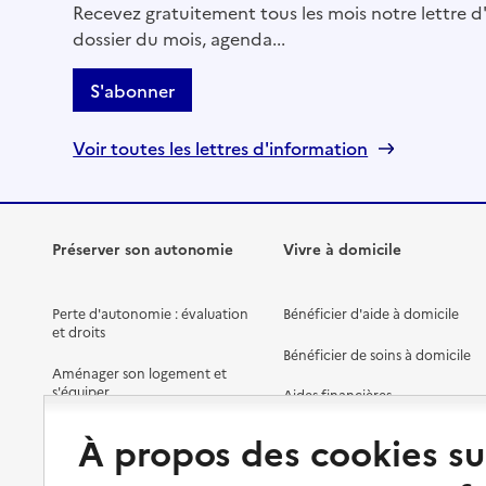
Recevez gratuitement tous les mois notre lettre d'
dossier du mois, agenda...
S'abonner
Voir toutes les lettres d'information
Préserver son autonomie
Vivre à domicile
Perte d'autonomie : évaluation
Bénéficier d'aide à domicile
et droits
Bénéficier de soins à domicile
Aménager son logement et
s'équiper
Aides financières
Préserver son autonomie et sa
Solutions d'accueil temporaire
À propos des cookies su
santé
Partager son logement