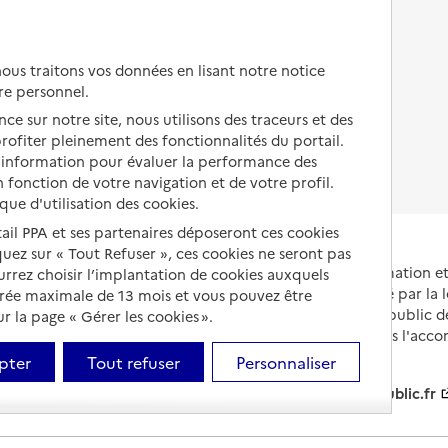
Autres solutions de logement
Comprendre les prix en
EHPAD
us traitons vos données en lisant notre notice
Droits en EHPAD
re personnel.
ce sur notre site, nous utilisons des traceurs et des
Fin de vie en EHPAD
 profiter pleinement des fonctionnalités du portail.
d’information pour évaluer la performance des
 fonction de votre navigation et de votre profil.
ique d'utilisation des cookies.
tail PPA et ses partenaires déposeront ces cookies
iquez sur « Tout Refuser », ces cookies ne seront pas
Portail national d'information 
ourrez choisir l’implantation de cookies auxquels
et de leurs proches, créé par la l
urée maximale de 13 mois et vous pouvez être
et animé par le Service public 
 la page « Gérer les cookies ».
partenaires engagés dans l'acc
leurs aidants.
pter
Tout refuser
Personnaliser
info.gouv.fr
service-public.fr