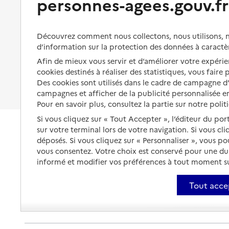
personnes-agees.gouv.fr
Organiser à l'avance sa propre
protection
Vivre à domicile avec une
maladie ou un handicap
Les mesures de protection
Découvrez comment nous collectons, nous utilisons, no
Être hospitalisé
d’information sur la protection des données à caractè
Les obligations de la famille
Afin de mieux vous servir et d’améliorer votre expérien
Fin de vie à domicile
À qui s’adresser ?
cookies destinés à réaliser des statistiques, vous faire
Des cookies sont utilisés dans le cadre de campagne 
Les politiques du grand âge
campagnes et afficher de la publicité personnalisée en
Pour en savoir plus, consultez la partie sur notre polit
Si vous cliquez sur « Tout Accepter », l’éditeur du por
sur votre terminal lors de votre navigation. Si vous cl
déposés. Si vous cliquez sur « Personnaliser », vous p
vous consentez. Votre choix est conservé pour une d
informé et modifier vos préférences à tout moment sur
Tout acce