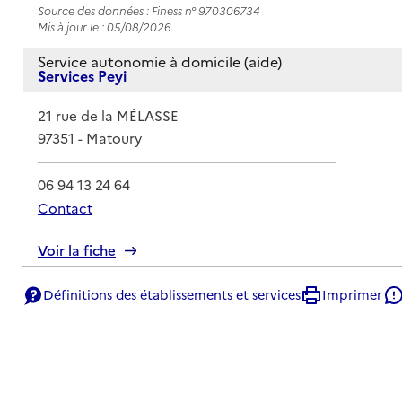
Source des données : Finess n° 970306734
Mis à jour le : 05/08/2026
Service autonomie à domicile (aide)
Services Peyi
Adresse
21 rue de la MÉLASSE
97351
-
Matoury
06 94 13 24 64
Contact
Rapport HAS
Voir la fiche
Source des données : Finess n° 970306502
Définitions des établissements et services
Imprimer
Mis à jour le : 23/07/2026