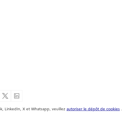
er par email
Partager sur Facebook
Partager sur X
Partager sur Linkedin
k, LinkedIn, X et Whatsapp, veuillez
autoriser le dépôt de cookies
.