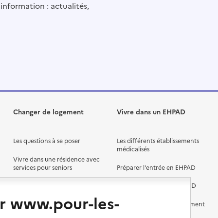
information : actualités,
Changer de logement
Vivre dans un EHPAD
Les questions à se poser
Les différents établissements
médicalisés
Vivre dans une résidence avec
services pour seniors
Préparer l'entrée en EHPAD
Vivre chez un proche
Aides financières en EHPAD
r www.pour-les-
Vivre en accueil familial
Prévention, accompagnement
et soins