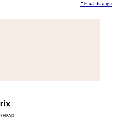
Haut de page
rix
es EHPAD