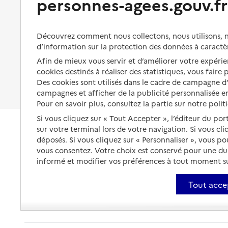
personnes-agees.gouv.fr
Organiser à l'avance sa propre
Service autonomie à domicile (aide)
protection
Vivre à domicile avec une
Âge d'or services
maladie ou un handicap
Les mesures de protection
Découvrez comment nous collectons, nous utilisons, no
Adresse
42 boulevard Nelson Madiba Mandela
Être hospitalisé
d’information sur la protection des données à caractè
Les obligations de la famille
97300
-
Cayenne
Afin de mieux vous servir et d’améliorer votre expérien
Fin de vie à domicile
À qui s’adresser ?
cookies destinés à réaliser des statistiques, vous faire
05 94 38 62 05
Des cookies sont utilisés dans le cadre de campagne 
Les politiques du grand âge
Contact
campagnes et afficher de la publicité personnalisée en
Pour en savoir plus, consultez la partie sur notre polit
Site internet
Rapport HAS
Si vous cliquez sur « Tout Accepter », l’éditeur du por
Voir la fiche
sur votre terminal lors de votre navigation. Si vous cl
déposés. Si vous cliquez sur « Personnaliser », vous p
Source des données : Finess n° 970306429
vous consentez. Votre choix est conservé pour une d
Mis à jour le : 23/07/2026
informé et modifier vos préférences à tout moment sur
Tout acce