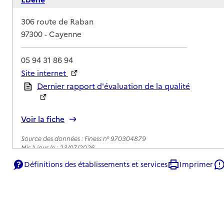
Adresse
306 route de Raban
97300
-
Cayenne
05 94 31 86 94
Site internet
Rapport HAS
Dernier rapport d'évaluation de la qualité
Voir la fiche
Source des données : Finess n° 970304879
Mis à jour le : 23/07/2026
Définitions des établissements et services
Imprimer
Service autonomie à domicile (aide)
Mieux chez soi services
Adresse
42 boulevard Nelson Madiba Mandela
97300
-
Cayenne