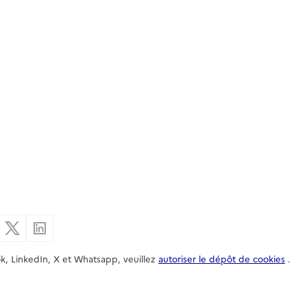
er par email
Partager sur Facebook
Partager sur X
Partager sur Linkedin
k, LinkedIn, X et Whatsapp, veuillez
autoriser le dépôt de cookies
.