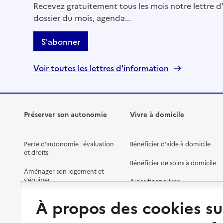
Recevez gratuitement tous les mois notre lettre d'
Rapport HAS
dossier du mois, agenda...
Voir la fiche
S'abonner
Source des données : Finess n° 970302212
Mis à jour le : 23/07/2026
Voir toutes les lettres d'information
Service autonomie à domicile (aide)
Service à domicile
Adresse
66 rue Justin Catayée
97300
-
Cayenne
Préserver son autonomie
Vivre à domicile
05 94 29 43 77
Perte d'autonomie : évaluation
Bénéficier d'aide à domicile
Rapport HAS
Dernier rapport d'évaluation de la qualité
et droits
Bénéficier de soins à domicile
Aménager son logement et
s'équiper
Aides financières
Voir la fiche
Préserver son autonomie et sa
Solutions d'accueil temporaire
À propos des cookies su
Source des données : Finess n° 970301123
santé
Mis à jour le : 23/07/2026
Partager son logement