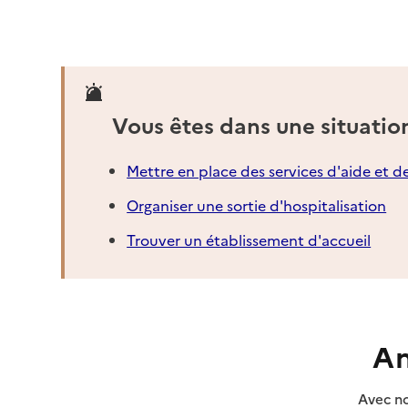
05 94 38 62 05
Contact
Rapport HAS
Voir la fiche
Vous êtes dans une situatio
Source des données : Finess n° 970306445
Mis à jour le : 23/07/2026
Mettre en place des services d'aide et d
Service autonomie à domicile (aide)
R-A Service
Organiser une sortie d'hospitalisation
Adresse
7 avenue Louis Pasteur PORTE 7H
Trouver un établissement d'accueil
97300
-
Cayenne
06 94 20 40 71
Contact
An
Rapport HAS
Dernier rapport d'évaluation de la qualité
Avec no