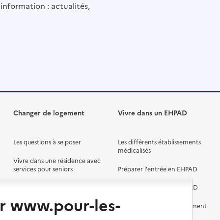
information : actualités,
Changer de logement
Vivre dans un EHPAD
Les questions à se poser
Les différents établissements
médicalisés
Vivre dans une résidence avec
services pour seniors
Préparer l'entrée en EHPAD
Vivre chez un proche
Aides financières en EHPAD
r www.pour-les-
Vivre en accueil familial
Prévention, accompagnement
et soins