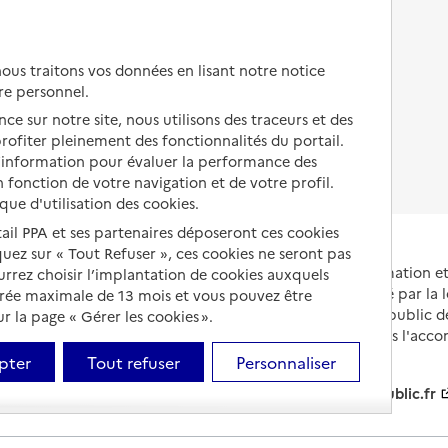
Autres solutions de logement
Comprendre les prix en
EHPAD
us traitons vos données en lisant notre notice
Droits en EHPAD
re personnel.
ce sur notre site, nous utilisons des traceurs et des
Fin de vie en EHPAD
 profiter pleinement des fonctionnalités du portail.
d’information pour évaluer la performance des
 fonction de votre navigation et de votre profil.
ique d'utilisation des cookies.
tail PPA et ses partenaires déposeront ces cookies
iquez sur « Tout Refuser », ces cookies ne seront pas
Portail national d'information 
ourrez choisir l’implantation de cookies auxquels
et de leurs proches, créé par la l
urée maximale de 13 mois et vous pouvez être
et animé par le Service public 
 la page « Gérer les cookies ».
partenaires engagés dans l'acc
leurs aidants.
pter
Tout refuser
Personnaliser
info.gouv.fr
service-public.fr