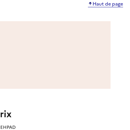
Haut de page
rix
es EHPAD