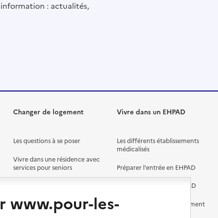
information : actualités,
Changer de logement
Vivre dans un EHPAD
Les questions à se poser
Les différents établissements
médicalisés
Vivre dans une résidence avec
services pour seniors
Préparer l'entrée en EHPAD
Vivre chez un proche
Aides financières en EHPAD
r www.pour-les-
Vivre en accueil familial
Prévention, accompagnement
et soins