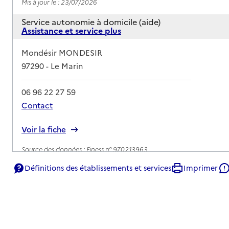
Mis à jour le : 23/07/2026
Service autonomie à domicile (aide)
Assistance et service plus
Adresse
Mondésir MONDESIR
97290
-
Le Marin
06 96 22 27 59
Contact
Rapport HAS
Voir la fiche
Source des données : Finess n° 970213963
Mis à jour le : 23/07/2026
Définitions des établissements et services
Imprimer