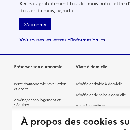
Recevez gratuitement tous les mois notre lettre d'
dossier du mois, agenda...
S'abonner
Voir toutes les lettres d'information
Préserver son autonomie
Vivre à domicile
Perte d'autonomie : évaluation
Bénéficier d'aide à domicile
et droits
Bénéficier de soins à domicile
Aménager son logement et
s'équiper
Aides financières
Préserver son autonomie et sa
Solutions d'accueil temporaire
À propos des cookies su
santé
Partager son logement