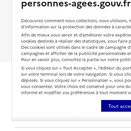
personnes-agees.gouv.fr
Organiser à l'avance sa propre
protection
Vivre à domicile avec une
maladie ou un handicap
Les mesures de protection
Découvrez comment nous collectons, nous utilisons, no
Être hospitalisé
d’information sur la protection des données à caractè
Les obligations de la famille
Afin de mieux vous servir et d’améliorer votre expérien
Fin de vie à domicile
À qui s’adresser ?
cookies destinés à réaliser des statistiques, vous faire
Des cookies sont utilisés dans le cadre de campagne 
Les politiques du grand âge
campagnes et afficher de la publicité personnalisée en
Pour en savoir plus, consultez la partie sur notre polit
Si vous cliquez sur « Tout Accepter », l’éditeur du por
sur votre terminal lors de votre navigation. Si vous cl
déposés. Si vous cliquez sur « Personnaliser », vous p
vous consentez. Votre choix est conservé pour une d
informé et modifier vos préférences à tout moment sur
Tout acce