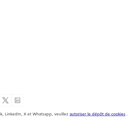
er par email
Partager sur Facebook
Partager sur X
Partager sur Linkedin
k, LinkedIn, X et Whatsapp, veuillez
autoriser le dépôt de cookies
.