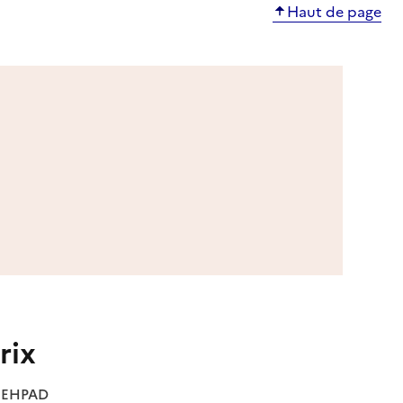
Haut de page
rix
es EHPAD