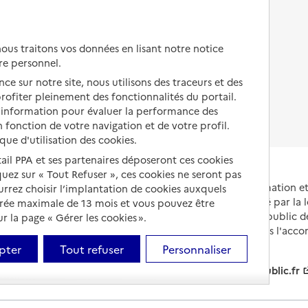
Autres solutions de logement
Comprendre les prix en
EHPAD
us traitons vos données en lisant notre notice
Droits en EHPAD
re personnel.
ce sur notre site, nous utilisons des traceurs et des
Fin de vie en EHPAD
 profiter pleinement des fonctionnalités du portail.
d’information pour évaluer la performance des
 fonction de votre navigation et de votre profil.
ique d'utilisation des cookies.
tail PPA et ses partenaires déposeront ces cookies
iquez sur « Tout Refuser », ces cookies ne seront pas
Portail national d'information 
ourrez choisir l’implantation de cookies auxquels
et de leurs proches, créé par la l
urée maximale de 13 mois et vous pouvez être
et animé par le Service public 
 la page « Gérer les cookies ».
partenaires engagés dans l'acc
leurs aidants.
pter
Tout refuser
Personnaliser
info.gouv.fr
service-public.fr