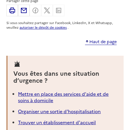
Partager cette page
Site internet
Imprimer
Partager par email
Partager sur Facebook
Partager sur X
Partager sur Linkedin
Rapport HAS
Dernier rapport d'évaluation de la qualité
Voir la fiche
Si vous souhaitez partager sur Facebook, LinkedIn, X et Whatsapp,
veuillez
autoriser le dépôt de cookies
.
Source des données : Finess n° 920042637
Mis à jour le : 06/08/2026
Haut de page
Service autonomie à domicile (aide)
Domidom services
Adresse
12 rue Jean Jaurès
Vous êtes dans une situation
92800
-
Puteaux
d’urgence ?
01 48 78 68 06
Mettre en place des services d'aide et de
Site internet
soins à domicile
Rapport HAS
Source des données : Finess n° 920036365
Organiser une sortie d'hospitalisation
Mis à jour le : 08/09/2024
Trouver un établissement d'accueil
Service autonomie à domicile (aide)