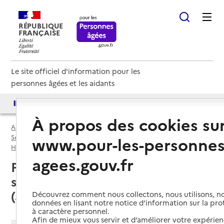
RÉPUBLIQUE
FRANÇAISE
Le site officiel d'information pour les
personnes âgées et les aidants
Accès aux annuaires
Accès par besoin
À propos des cookies su
Accueil
Espace annuaire
Services autonomie à domicile (aide) par département
www.pour-les-personnes
Hauts-de-Seine (92)
Service autonomie à domicile (aide)
agees.gouv.fr
Puteaux (92800) : liste des 8
services autonomie à domicile
(aide)
Découvrez comment nous collectons, nous utilisons, no
données en lisant notre notice d’information sur la pr
à caractère personnel.
Afin de mieux vous servir et d’améliorer votre expérienc