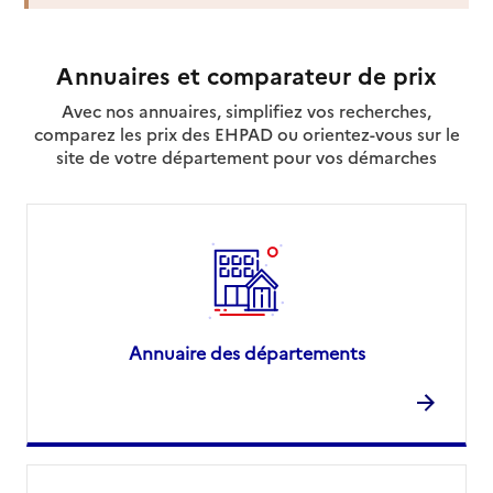
Net Chez Moi service
Adresse
8 rue Hoche
Annuaires et comparateur de prix
92800
-
Puteaux
Avec nos annuaires, simplifiez vos recherches,
01 41 02 36 62
comparez les prix des EHPAD ou orientez-vous sur le
Contact
site de votre département pour vos démarches
Rapport HAS
Source des données : Finess n° 920035417
Mis à jour le : 08/09/2024
Service autonomie à domicile (aide)
Services du CCAS
Adresse
131 rue de la République
Annuaire des départements
92800
-
Puteaux
01 46 92 92 92
Contact
Site internet
Rapport HAS
Dernier rapport d'évaluation de la qualité