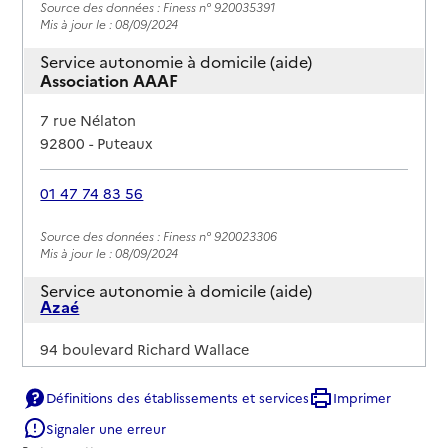
Source des données : Finess n° 920035391
Mis à jour le : 08/09/2024
Service autonomie à domicile (aide)
Association AAAF
Adresse
7 rue Nélaton
92800
-
Puteaux
01 47 74 83 56
Rapport HAS
Source des données : Finess n° 920023306
Mis à jour le : 08/09/2024
Service autonomie à domicile (aide)
Azaé
Adresse
94 boulevard Richard Wallace
92800
-
Puteaux
Définitions des établissements et services
Imprimer
01 85 60 58 70
Signaler une erreur
Contact