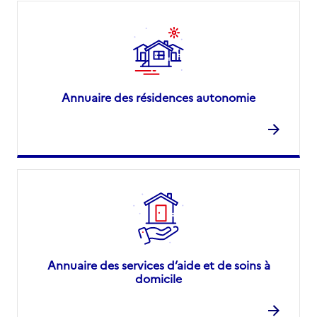
92800
-
Puteaux
01 84 78 05 24
Contact
Site internet
Annuaire des résidences autonomie
Rapport HAS
Source des données : Finess n° 920044310
Mis à jour le : 24/03/2025
Annuaire des services d’aide et de soins à
domicile