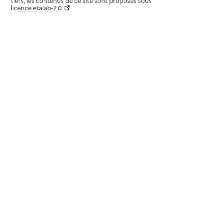
tiers, les contenus de ce site sont proposés sous
licence etalab-2.0
Paramètres sur le choix des cookies