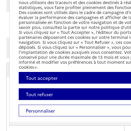
nous utilisons des traceurs et des cookies destinés à réal
Modifier ma recherche
statistiques, vous faire profiter pleinement des fonction
Des cookies sont utilisés dans le cadre de campagne d
évaluer la performance des campagnes et afficher de la
personnalisée en fonction de votre navigation et de vot
Ajouter cette recherche aux favoris
savoir plus, consultez la partie sur notre politique d'uti
Si vous cliquez sur « Tout Accepter », l’éditeur du porta
partenaires déposeront ces cookies sur votre terminal l
navigation. Si vous cliquez sur « Tout Refuser », ces co
Afficher les résultats par:
déposés. Si vous cliquez sur « Personnaliser », vous pou
Mode liste
Mode carte
l’implantation de cookies auxquels vous consentez. Vot
conservé pour une durée maximale de 13 mois et vous
informé et modifier vos préférences à tout moment sur
Service autonomie à domicile (aide)
cookies ».
ADHAP Services
Tout accepter
Adresse
29 rue des Pavillons
92800
-
Puteaux
Tout refuser
01 41 02 01 43
Personnaliser
Contact
Site internet
Rapport HAS