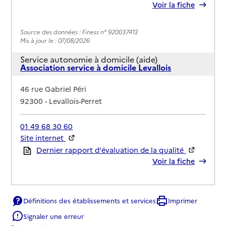
Voir la fiche
Source des données : Finess n° 920037413
Mis à jour le : 07/08/2026
Service autonomie à domicile (aide)
Association service à domicile Levallois
Adresse
46 rue Gabriel Péri
92300
-
Levallois-Perret
01 49 68 30 60
Site internet
Rapport HAS
Dernier rapport d'évaluation de la qualité
Voir la fiche
Source des données : Finess n° 920003399
Mis à jour le : 23/07/2026
Définitions des établissements et services
Imprimer
Service autonomie à domicile (aide)
Signaler une erreur
Axéo Services