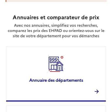
Rapport HAS
Voir la fiche
Annuaires et comparateur de prix
Source des données : Finess n° 920044666
Mis à jour le : 08/08/2026
Avec nos annuaires, simplifiez vos recherches,
comparez les prix des EHPAD ou orientez-vous sur le
Service autonomie à domicile (aide)
Heureux à domicile
site de votre département pour vos démarches
Adresse
64 rue Anatole France
92300
-
Levallois-Perret
06 58 89 11 33
Rapport HAS
Source des données : Finess n° 920037041
Mis à jour le : 08/09/2024
Annuaire des départements
Service autonomie à domicile (aide)
Heureux à domicile
Adresse
120 rue Jean Jaurès
92300
-
Levallois-Perret