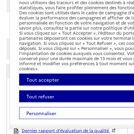
nous utilisons des traceurs et des cookies destinés à réal
Modifier ma recherche
statistiques, vous faire profiter pleinement des fonction
Des cookies sont utilisés dans le cadre de campagne d
évaluer la performance des campagnes et afficher de la
personnalisée en fonction de votre navigation et de vot
Ajouter cette recherche aux favoris
savoir plus, consultez la partie sur notre politique d'uti
Si vous cliquez sur « Tout Accepter », l’éditeur du porta
partenaires déposeront ces cookies sur votre terminal l
navigation. Si vous cliquez sur « Tout Refuser », ces co
Afficher les résultats par:
déposés. Si vous cliquez sur « Personnaliser », vous pou
Mode liste
Mode carte
l’implantation de cookies auxquels vous consentez. Vot
conservé pour une durée maximale de 13 mois et vous
informé et modifier vos préférences à tout moment sur
Service autonomie à domicile (aide)
cookies ».
Amélis Domicile services
Tout accepter
Adresse
63 rue Edouard Vaillant
92300
-
Levallois-Perret
Tout refuser
01 40 87 05 39
Personnaliser
Contact
Site internet
Rapport HAS
Dernier rapport d'évaluation de la qualité