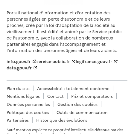
Rapport HAS
Dernier rapport d'évaluation de la qualité
Portail national d'information et d'orientation des
Source des données : Finess n° 920042488
personnes âgées en perte d'autonomie et de leurs
Mis à jour le : 04/08/2025
proches, créé par la loi d'adaptation de la société au
Service autonomie à domicile (aide)
vieillissement. Il est édité et animé par le Service public
Services de la Villa Beausoleil Paris Levallois
de l'autonomie, avec la collaboration de nombreux
partenaires engagés dans l'accompagnement et
Adresse
8 rue Rivay
l'information des personnes âgées et de leurs aidants.
92300
-
Levallois-Perret
info.gouv.fr
service-public.fr
legifrance.gouv.fr
data.gouv.fr
06 09 95 48 81
Contact
Rapport HAS
Dernier rapport d'évaluation de la qualité
Plan du site
Accessibilité : totalement conforme
Mentions légales
Contact
Prix et comparateurs
Source des données : Finess n° 920042504
Mis à jour le : 19/11/2024
Données personnelles
Gestion des cookies
Politique des cookies
Outils de communication
Service autonomie à domicile (aide)
Vivaservices
Partenaires
Historique des évolutions
Sauf mention explicite de propriété intellectuelle détenue par des
Adresse
51 rue Édouard Vaillant