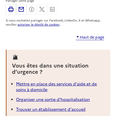
Partager cette page
Adresse
Imprimer
Partager par email
Partager sur Facebook
Partager sur X
Partager sur Linkedin
33 rue Raspail
92300
-
Levallois-Perret
Si vous souhaitez partager sur Facebook, LinkedIn, X et Whatsapp,
veuillez
autoriser le dépôt de cookies
.
01 47 58 53 45
Contact
Haut de page
Site internet
Rapport HAS
Source des données : Finess n° 920037801
Mis à jour le : 03/02/2025
Vous êtes dans une situation
Service autonomie à domicile (aide)
d’urgence ?
Domaliance
Adresse
33 place Georges Pompidou
Mettre en place des services d'aide et de
92300
-
Levallois-Perret
soins à domicile
Organiser une sortie d'hospitalisation
01 72 69 01 80
Contact
Trouver un établissement d'accueil
Site internet