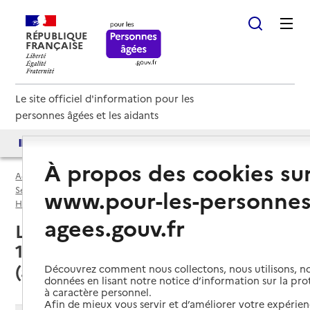
RÉPUBLIQUE
FRANÇAISE
Le site officiel d'information pour les
personnes âgées et les aidants
Accès aux annuaires
Accès par besoin
À propos des cookies su
Accueil
Espace annuaire
Services autonomie à domicile (aide) par département
www.pour-les-personnes
Hauts-de-Seine (92)
Service autonomie à domicile (aide)
agees.gouv.fr
Levallois-Perret (92300) : liste des
14 services autonomie à domicile
(aide)
Découvrez comment nous collectons, nous utilisons, no
données en lisant notre notice d’information sur la pr
à caractère personnel.
Afin de mieux vous servir et d’améliorer votre expérienc