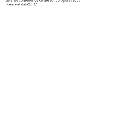
tiers, les contenus de ce site sont proposés sous
92300
-
Levallois-Perret
licence etalab-2.0
Paramètres sur le choix des cookies
01 88 54 73 73
Contact
Site internet
Rapport HAS
Source des données : Finess n° 920037835
Mis à jour le : 08/09/2024