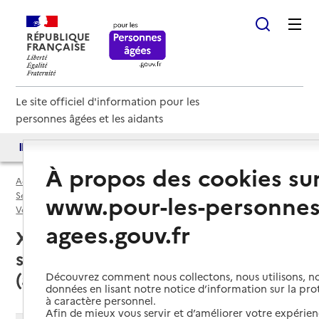
RÉPUBLIQUE
FRANÇAISE
Le site officiel d'information pour les
personnes âgées et les aidants
Accès aux annuaires
Accès par besoin
À propos des cookies su
Accueil
Espace annuaire
Services autonomie à domicile (aide) par département
www.pour-les-personnes
Vosges (88)
Service autonomie à domicile (aide)
agees.gouv.fr
Xertigny (88220) : liste des
services autonomie à domicile
(aide)
Découvrez comment nous collectons, nous utilisons, no
données en lisant notre notice d’information sur la pr
à caractère personnel.
Afin de mieux vous servir et d’améliorer votre expérienc