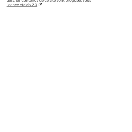
tiers, les contenus de ce site sont proposés sous
licence etalab-2.0
Paramètres sur le choix des cookies