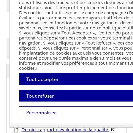
nous utilisons des traceurs et des cookies destinés à réal
Modifier ma recherche
statistiques, vous faire profiter pleinement des fonction
Des cookies sont utilisés dans le cadre de campagne d
évaluer la performance des campagnes et afficher de la
personnalisée en fonction de votre navigation et de vot
Ajouter cette recherche aux favoris
savoir plus, consultez la partie sur notre politique d'uti
Si vous cliquez sur « Tout Accepter », l’éditeur du porta
partenaires déposeront ces cookies sur votre terminal l
navigation. Si vous cliquez sur « Tout Refuser », ces co
Afficher les résultats par:
déposés. Si vous cliquez sur « Personnaliser », vous pou
Mode liste
Mode carte
l’implantation de cookies auxquels vous consentez. Vot
conservé pour une durée maximale de 13 mois et vous
informé et modifier vos préférences à tout moment sur
Service autonomie à domicile (aide)
cookies ».
ADMR
Tout accepter
Adresse
4 place Henri Breton
88130
-
Charmes
Tout refuser
03 29 38 12 83
Personnaliser
Contact
Site internet
Rapport HAS
Dernier rapport d'évaluation de la qualité