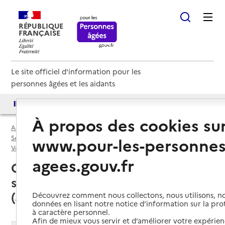
RÉPUBLIQUE
FRANÇAISE
Le site officiel d'information pour les
personnes âgées et les aidants
Accès aux annuaires
Accès par besoin
À propos des cookies su
Accueil
Espace annuaire
Services autonomie à domicile (aide) par département
www.pour-les-personnes
Vosges (88)
Service autonomie à domicile (aide)
agees.gouv.fr
Charmes (88130) : liste des
services autonomie à domicile
(aide)
Découvrez comment nous collectons, nous utilisons, no
données en lisant notre notice d’information sur la pr
à caractère personnel.
Afin de mieux vous servir et d’améliorer votre expérienc