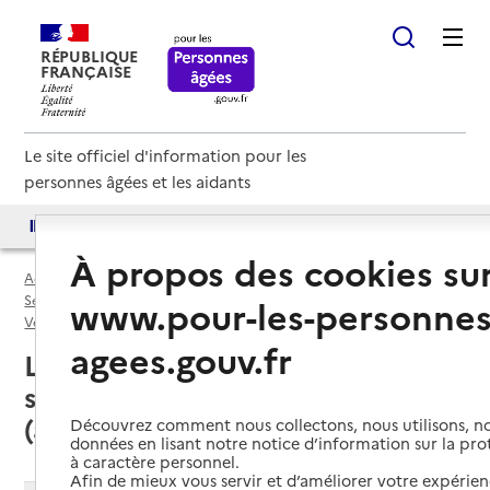
RÉPUBLIQUE
FRANÇAISE
Le site officiel d'information pour les
personnes âgées et les aidants
Accès aux annuaires
Accès par besoin
À propos des cookies su
Accueil
Espace annuaire
Services autonomie à domicile (aide) par département
www.pour-les-personnes
Vendée (85)
Service autonomie à domicile (aide)
agees.gouv.fr
La Garnache (85710) : liste des
services autonomie à domicile
(aide)
Découvrez comment nous collectons, nous utilisons, no
données en lisant notre notice d’information sur la pr
à caractère personnel.
Afin de mieux vous servir et d’améliorer votre expérienc