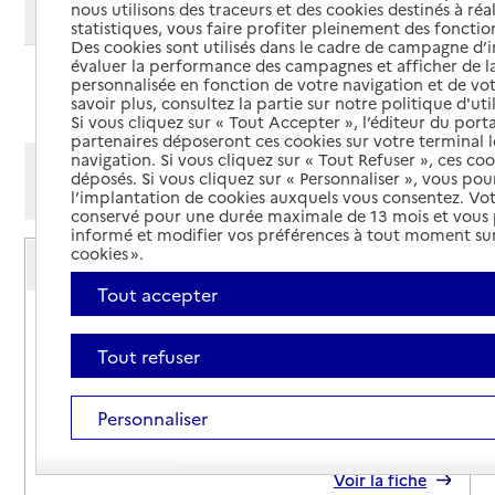
nous utilisons des traceurs et des cookies destinés à réal
Modifier ma recherche
statistiques, vous faire profiter pleinement des fonction
Des cookies sont utilisés dans le cadre de campagne d
évaluer la performance des campagnes et afficher de la
personnalisée en fonction de votre navigation et de vot
Ajouter cette recherche aux favoris
savoir plus, consultez la partie sur notre politique d'uti
Si vous cliquez sur « Tout Accepter », l’éditeur du porta
partenaires déposeront ces cookies sur votre terminal l
navigation. Si vous cliquez sur « Tout Refuser », ces co
Afficher les résultats par:
déposés. Si vous cliquez sur « Personnaliser », vous pou
Mode liste
Mode carte
l’implantation de cookies auxquels vous consentez. Vot
conservé pour une durée maximale de 13 mois et vous
informé et modifier vos préférences à tout moment sur
Service autonomie à domicile (aide)
cookies ».
ADMR
Tout accepter
Adresse
9 rue de Nantes
85710
-
La Garnache
Tout refuser
02 22 06 89 50
Personnaliser
Contact
Site internet
Rapport HAS
Voir la fiche