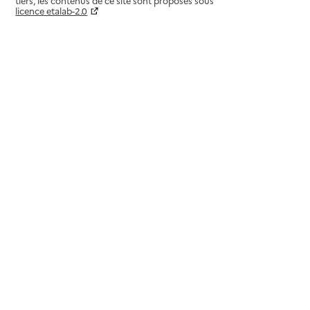
tiers, les contenus de ce site sont proposés sous
licence etalab-2.0
Paramètres sur le choix des cookies