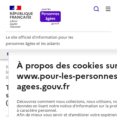
RÉPUBLIQUE
FRANÇAISE
Le site officiel d'information pour les
personnes âgées et les aidants
Accès aux annuaires
Accès par besoin
À propos des cookies su
Accueil
Espace annuaire
Services autonomie à domicile (aide) par département
www.pour-les-personnes
Var (83)
Service autonomie à domicile (aide)
agees.gouv.fr
Toulon (83000) : liste des 25
services autonomie à domicile
(aide)
Découvrez comment nous collectons, nous utilisons, no
données en lisant notre notice d’information sur la pr
à caractère personnel.
Afin de mieux vous servir et d’améliorer votre expérienc