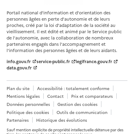
Adresse
164 rue General Michel Audeoud
Portail national d'information et d'orientation des
83000
-
Toulon
personnes âgées en perte d'autonomie et de leurs
proches, créé par la loi d'adaptation de la société au
vieillissement. Il est édité et animé par le Service public
04 94 23 43 47
de l'autonomie, avec la collaboration de nombreux
Contact
partenaires engagés dans l'accompagnement et
Rapport HAS
Voir la fiche
l'information des personnes âgées et de leurs aidants.
info.gouv.fr
service-public.fr
legifrance.gouv.fr
Source des données : Finess n° 830023768
data.gouv.fr
Mis à jour le : 05/08/2026
Service autonomie à domicile (aide)
Générale des services
Plan du site
Accessibilité : totalement conforme
Adresse
Mentions légales
Contact
Prix et comparateurs
Avenue Philippe Lebon
83000
-
Toulon
Données personnelles
Gestion des cookies
Politique des cookies
Outils de communication
06 30 51 27 04
Partenaires
Historique des évolutions
Contact
Sauf mention explicite de propriété intellectuelle détenue par des
Site internet