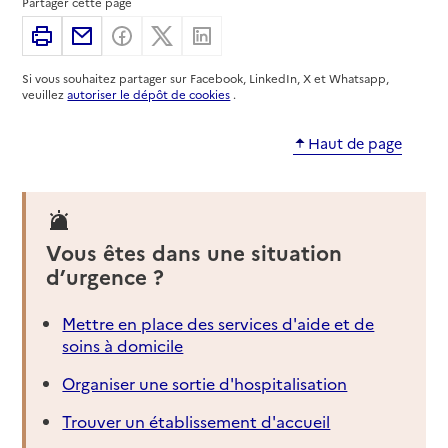
Partager cette page
Adresse
9 boulevard de Strasbourg
Imprimer
Partager par email
Partager sur Facebook
Partager sur X
Partager sur Linkedin
83000
-
Toulon
Si vous souhaitez partager sur Facebook, LinkedIn, X et Whatsapp,
04 94 91 70 88
veuillez
autoriser le dépôt de cookies
.
Contact
Rapport HAS
Dernier rapport d'évaluation de la qualité
Haut de page
Voir la fiche
Source des données : Finess n° 830024196
Mis à jour le : 05/08/2026
Vous êtes dans une situation
Service autonomie à domicile (aide)
d’urgence ?
AMFD 83
Mettre en place des services d'aide et de
Adresse
25 place Albert 1er
soins à domicile
83000
-
Toulon
Organiser une sortie d'hospitalisation
04 94 89 59 95
Trouver un établissement d'accueil
Site internet
Rapport HAS