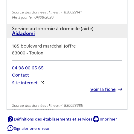
Source des données : Finess n° 830022141
Mis à jour le : 04/08/2026
Service autonomie à domicile (aide)
Aidadomi
Adresse
185 boulevard maréchal Joffre
83000
-
Toulon
04 98 00 65 65
Contact
Site internet
Rapport HAS
Voir la fiche
Source des données : Finess n° 830023685
Mis à jour le : 06/08/2026
Définitions des établissements et services
Imprimer
Service autonomie à domicile (aide)
Allo Services ADMR
Signaler une erreur