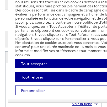
nous utilisons des traceurs et des cookies destinés à réal
Modifier ma recherche
statistiques, vous faire profiter pleinement des fonction
Des cookies sont utilisés dans le cadre de campagne d
évaluer la performance des campagnes et afficher de la
personnalisée en fonction de votre navigation et de vot
Ajouter cette recherche aux favoris
savoir plus, consultez la partie sur notre politique d'uti
Si vous cliquez sur « Tout Accepter », l’éditeur du porta
partenaires déposeront ces cookies sur votre terminal l
navigation. Si vous cliquez sur « Tout Refuser », ces co
Afficher les résultats par:
déposés. Si vous cliquez sur « Personnaliser », vous pou
Mode liste
Mode carte
l’implantation de cookies auxquels vous consentez. Vot
conservé pour une durée maximale de 13 mois et vous
informé et modifier vos préférences à tout moment sur
Service autonomie à domicile (aide)
cookies ».
Adadom
Tout accepter
Adresse
112 avenue Emile Vincent LE CALYPSO
83000
-
Toulon
Tout refuser
07 81 24 85 05
Personnaliser
Contact
Site internet
Rapport HAS
Voir la fiche