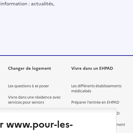
information : actualités,
Changer de logement
Vivre dans un EHPAD
Les questions à se poser
Les différents établissements
médicalisés
Vivre dans une résidence avec
services pour seniors
Préparer l'entrée en EHPAD
Vivre chez un proche
Aides financières en EHPAD
r www.pour-les-
Vivre en accueil familial
Prévention, accompagnement
et soins