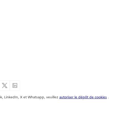
er par email
Partager sur Facebook
Partager sur X
Partager sur Linkedin
k, LinkedIn, X et Whatsapp, veuillez
autoriser le dépôt de cookies
.