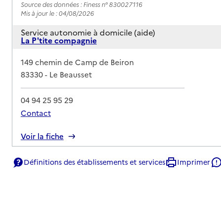
Source des données : Finess n° 830027116
Mis à jour le : 04/08/2026
Service autonomie à domicile (aide)
La P'tite compagnie
Adresse
149 chemin de Camp de Beiron
83330
-
Le Beausset
04 94 25 95 29
Contact
Rapport HAS
Voir la fiche
Source des données : Finess n° 830022844
Définitions des établissements et services
Imprimer
Mis à jour le : 04/08/2026