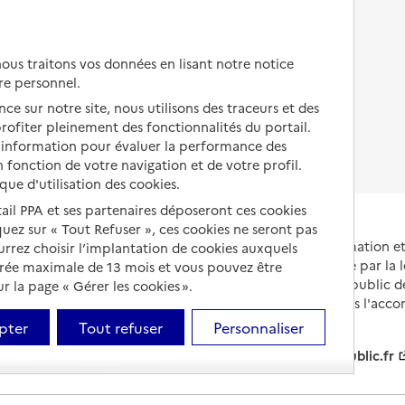
Autres solutions de logement
Comprendre les prix en
EHPAD
us traitons vos données en lisant notre notice
Droits en EHPAD
re personnel.
ce sur notre site, nous utilisons des traceurs et des
Fin de vie en EHPAD
 profiter pleinement des fonctionnalités du portail.
d’information pour évaluer la performance des
 fonction de votre navigation et de votre profil.
ique d'utilisation des cookies.
tail PPA et ses partenaires déposeront ces cookies
iquez sur « Tout Refuser », ces cookies ne seront pas
Portail national d'information 
ourrez choisir l’implantation de cookies auxquels
et de leurs proches, créé par la l
urée maximale de 13 mois et vous pouvez être
et animé par le Service public 
 la page « Gérer les cookies ».
partenaires engagés dans l'acc
leurs aidants.
pter
Tout refuser
Personnaliser
info.gouv.fr
service-public.fr