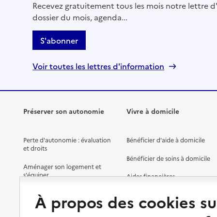
Recevez gratuitement tous les mois notre lettre d'
dossier du mois, agenda...
S'abonner
Voir toutes les lettres d'information
Préserver son autonomie
Vivre à domicile
Perte d'autonomie : évaluation
Bénéficier d'aide à domicile
et droits
Bénéficier de soins à domicile
Aménager son logement et
s'équiper
Aides financières
Préserver son autonomie et sa
Solutions d'accueil temporaire
À propos des cookies su
santé
Partager son logement