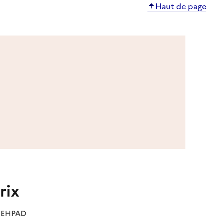
Haut de page
rix
es EHPAD