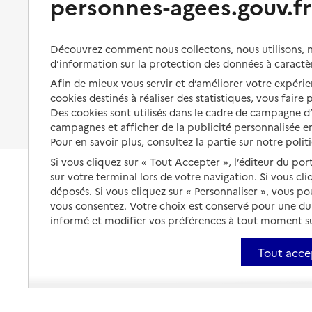
personnes-agees.gouv.fr
Organiser à l'avance sa propre
protection
Vivre à domicile avec une
maladie ou un handicap
Les mesures de protection
Découvrez comment nous collectons, nous utilisons, no
Être hospitalisé
d’information sur la protection des données à caractè
Les obligations de la famille
Afin de mieux vous servir et d’améliorer votre expérien
Fin de vie à domicile
À qui s’adresser ?
cookies destinés à réaliser des statistiques, vous faire
Des cookies sont utilisés dans le cadre de campagne 
Les politiques du grand âge
campagnes et afficher de la publicité personnalisée en
Pour en savoir plus, consultez la partie sur notre polit
Si vous cliquez sur « Tout Accepter », l’éditeur du por
sur votre terminal lors de votre navigation. Si vous cl
déposés. Si vous cliquez sur « Personnaliser », vous p
vous consentez. Votre choix est conservé pour une d
informé et modifier vos préférences à tout moment sur
Tout acce