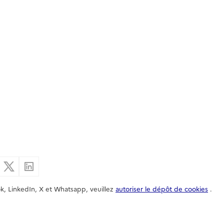
er par email
Partager sur Facebook
Partager sur X
Partager sur Linkedin
k, LinkedIn, X et Whatsapp, veuillez
autoriser le dépôt de cookies
.