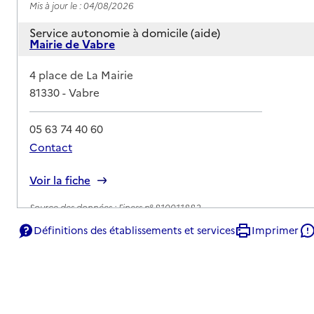
Mis à jour le : 04/08/2026
Service autonomie à domicile (aide)
Mairie de Vabre
Adresse
4 place de La Mairie
81330
-
Vabre
05 63 74 40 60
Contact
Rapport HAS
Voir la fiche
Source des données : Finess n° 810011882
Mis à jour le : 04/08/2026
Définitions des établissements et services
Imprimer