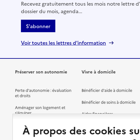
Recevez gratuitement tous les mois notre lettre d'
dossier du mois, agenda...
S'abonner
Voir toutes les lettres d'information
Préserver son autonomie
Vivre à domicile
Perte d'autonomie : évaluation
Bénéficier d'aide à domicile
et droits
Bénéficier de soins à domicile
Aménager son logement et
s'équiper
Aides financières
Préserver son autonomie et sa
Solutions d'accueil temporaire
À propos des cookies su
santé
Partager son logement