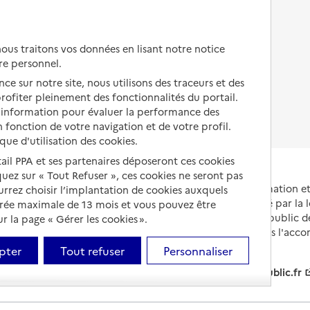
Autres solutions de logement
Comprendre les prix en
EHPAD
us traitons vos données en lisant notre notice
Droits en EHPAD
re personnel.
ce sur notre site, nous utilisons des traceurs et des
Fin de vie en EHPAD
 profiter pleinement des fonctionnalités du portail.
d’information pour évaluer la performance des
 fonction de votre navigation et de votre profil.
ique d'utilisation des cookies.
tail PPA et ses partenaires déposeront ces cookies
iquez sur « Tout Refuser », ces cookies ne seront pas
Portail national d'information 
ourrez choisir l’implantation de cookies auxquels
et de leurs proches, créé par la l
urée maximale de 13 mois et vous pouvez être
et animé par le Service public 
 la page « Gérer les cookies ».
partenaires engagés dans l'acc
leurs aidants.
pter
Tout refuser
Personnaliser
info.gouv.fr
service-public.fr