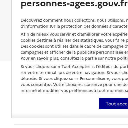
personnes-agees.gouv.fr
Organiser à l'avance sa propre
protection
Vivre à domicile avec une
maladie ou un handicap
Les mesures de protection
Découvrez comment nous collectons, nous utilisons, no
Être hospitalisé
d’information sur la protection des données à caractè
Les obligations de la famille
Afin de mieux vous servir et d’améliorer votre expérien
Fin de vie à domicile
À qui s’adresser ?
cookies destinés à réaliser des statistiques, vous faire
Des cookies sont utilisés dans le cadre de campagne 
Les politiques du grand âge
campagnes et afficher de la publicité personnalisée en
Pour en savoir plus, consultez la partie sur notre polit
Si vous cliquez sur « Tout Accepter », l’éditeur du por
sur votre terminal lors de votre navigation. Si vous cl
déposés. Si vous cliquez sur « Personnaliser », vous p
vous consentez. Votre choix est conservé pour une d
informé et modifier vos préférences à tout moment sur
Tout acce