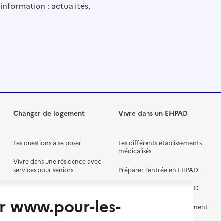
information : actualités,
Changer de logement
Vivre dans un EHPAD
Les questions à se poser
Les différents établissements
médicalisés
Vivre dans une résidence avec
services pour seniors
Préparer l'entrée en EHPAD
Vivre chez un proche
Aides financières en EHPAD
r www.pour-les-
Vivre en accueil familial
Prévention, accompagnement
et soins