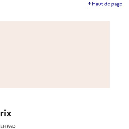
Haut de page
rix
es EHPAD