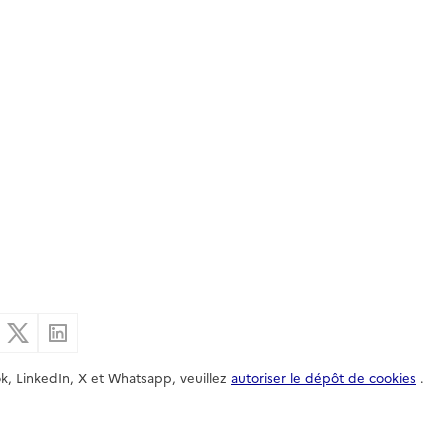
er par email
Partager sur Facebook
Partager sur X
Partager sur Linkedin
k, LinkedIn, X et Whatsapp, veuillez
autoriser le dépôt de cookies
.