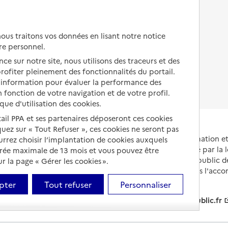
Autres solutions de logement
Comprendre les prix en
EHPAD
us traitons vos données en lisant notre notice
Droits en EHPAD
re personnel.
ce sur notre site, nous utilisons des traceurs et des
Fin de vie en EHPAD
 profiter pleinement des fonctionnalités du portail.
d’information pour évaluer la performance des
 fonction de votre navigation et de votre profil.
ique d'utilisation des cookies.
tail PPA et ses partenaires déposeront ces cookies
iquez sur « Tout Refuser », ces cookies ne seront pas
Portail national d'information 
ourrez choisir l’implantation de cookies auxquels
et de leurs proches, créé par la l
urée maximale de 13 mois et vous pouvez être
et animé par le Service public 
 la page « Gérer les cookies ».
partenaires engagés dans l'acc
leurs aidants.
pter
Tout refuser
Personnaliser
info.gouv.fr
service-public.fr