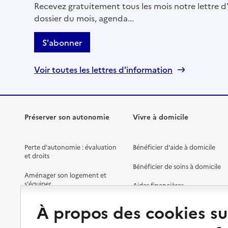
Recevez gratuitement tous les mois notre lettre d'
dossier du mois, agenda...
S'abonner
Voir toutes les lettres d'information
Préserver son autonomie
Vivre à domicile
Perte d'autonomie : évaluation
Bénéficier d'aide à domicile
et droits
Bénéficier de soins à domicile
Aménager son logement et
s'équiper
Aides financières
Préserver son autonomie et sa
Solutions d'accueil temporaire
À propos des cookies su
santé
Partager son logement