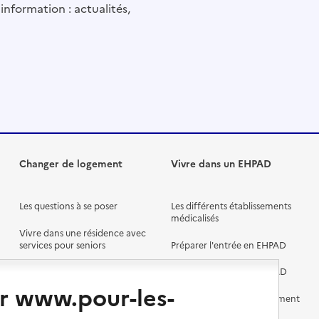
information : actualités,
Changer de logement
Vivre dans un EHPAD
Les questions à se poser
Les différents établissements
médicalisés
Vivre dans une résidence avec
services pour seniors
Préparer l'entrée en EHPAD
Vivre chez un proche
Aides financières en EHPAD
r www.pour-les-
Vivre en accueil familial
Prévention, accompagnement
et soins