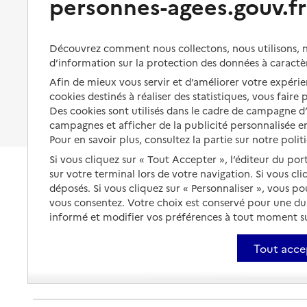
personnes-agees.gouv.fr
Organiser à l'avance sa propre
protection
Vivre à domicile avec une
maladie ou un handicap
Les mesures de protection
Découvrez comment nous collectons, nous utilisons, no
Être hospitalisé
d’information sur la protection des données à caractè
Les obligations de la famille
Afin de mieux vous servir et d’améliorer votre expérien
Fin de vie à domicile
À qui s’adresser ?
cookies destinés à réaliser des statistiques, vous faire
Des cookies sont utilisés dans le cadre de campagne 
Les politiques du grand âge
campagnes et afficher de la publicité personnalisée en
Pour en savoir plus, consultez la partie sur notre polit
Si vous cliquez sur « Tout Accepter », l’éditeur du por
sur votre terminal lors de votre navigation. Si vous cl
déposés. Si vous cliquez sur « Personnaliser », vous p
vous consentez. Votre choix est conservé pour une d
informé et modifier vos préférences à tout moment sur
Tout acce