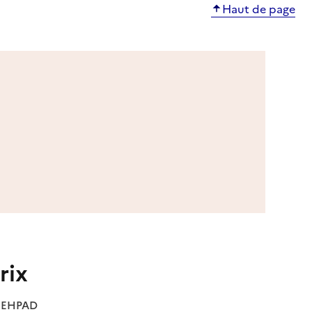
Haut de page
rix
es EHPAD