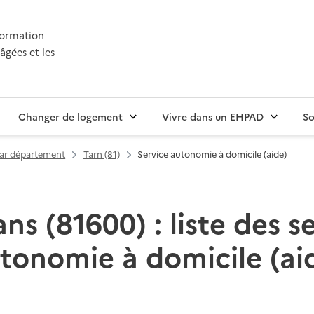
nformation
âgées et les
Changer de logement
Vivre dans un EHPAD
So
par département
Tarn (81)
Service autonomie à domicile (aide)
s (81600) : liste des s
tonomie à domicile (ai