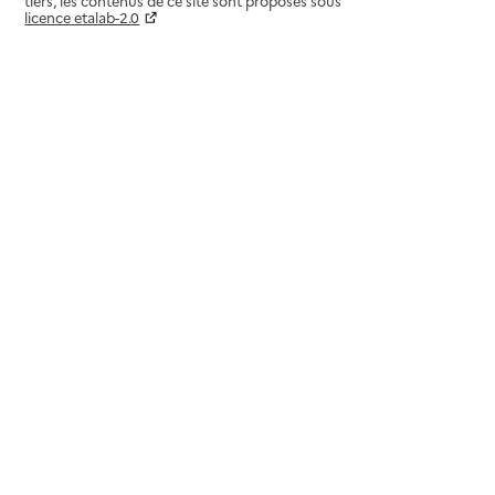
tiers, les contenus de ce site sont proposés sous
licence etalab-2.0
Paramètres sur le choix des cookies