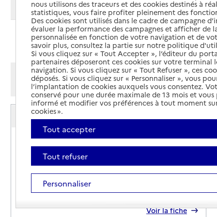
nous utilisons des traceurs et des cookies destinés à réal
Modifier ma recherche
statistiques, vous faire profiter pleinement des fonction
Des cookies sont utilisés dans le cadre de campagne d
évaluer la performance des campagnes et afficher de la
personnalisée en fonction de votre navigation et de vot
Ajouter cette recherche aux favoris
savoir plus, consultez la partie sur notre politique d'uti
Si vous cliquez sur « Tout Accepter », l’éditeur du porta
partenaires déposeront ces cookies sur votre terminal l
navigation. Si vous cliquez sur « Tout Refuser », ces co
Afficher les résultats par:
déposés. Si vous cliquez sur « Personnaliser », vous pou
Mode liste
Mode carte
l’implantation de cookies auxquels vous consentez. Vot
conservé pour une durée maximale de 13 mois et vous
informé et modifier vos préférences à tout moment sur
Service autonomie à domicile (aide)
cookies ».
ADMR du Sidobre
Tout accepter
Adresse
Rue de la Mairie
81210
-
Lacrouzette
Tout refuser
05 63 62 87 29
Personnaliser
Contact
Site internet
Rapport HAS
Voir la fiche