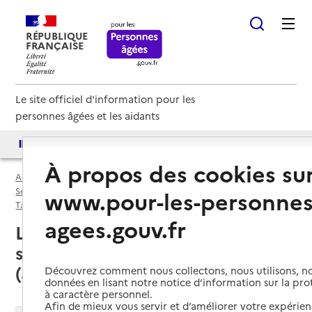
RÉPUBLIQUE
FRANÇAISE
Le site officiel d'information pour les
personnes âgées et les aidants
Accès aux annuaires
Accès par besoin
À propos des cookies su
Accueil
Espace annuaire
Services autonomie à domicile (aide) par département
www.pour-les-personnes
Tarn (81)
Service autonomie à domicile (aide)
agees.gouv.fr
Lacrouzette (81210) : liste des
services autonomie à domicile
(aide)
Découvrez comment nous collectons, nous utilisons, no
données en lisant notre notice d’information sur la pr
à caractère personnel.
Afin de mieux vous servir et d’améliorer votre expérienc