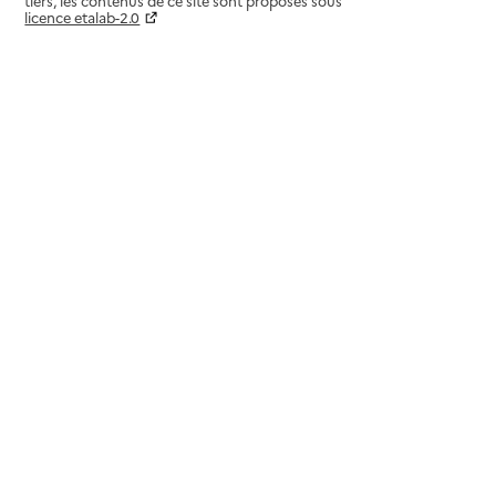
tiers, les contenus de ce site sont proposés sous
licence etalab-2.0
Paramètres sur le choix des cookies