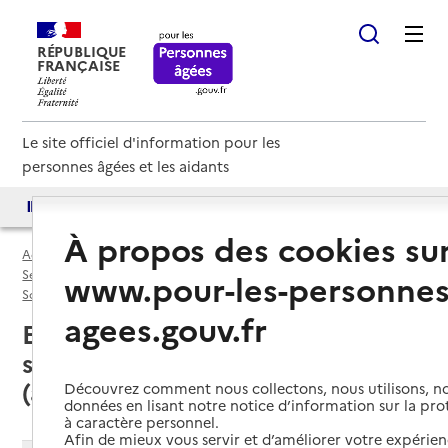
RÉPUBLIQUE
FRANÇAISE
Le site officiel d'information pour les
personnes âgées et les aidants
Accès aux annuaires
Accès par besoin
À propos des cookies su
Accueil
Espace annuaire
Services autonomie à domicile (aide) par département
www.pour-les-personnes
Somme (80)
Service autonomie à domicile (aide)
agees.gouv.fr
Eppeville (80400) : liste des
services autonomie à domicile
(aide)
Découvrez comment nous collectons, nous utilisons, no
données en lisant notre notice d’information sur la pr
à caractère personnel.
Afin de mieux vous servir et d’améliorer votre expérienc