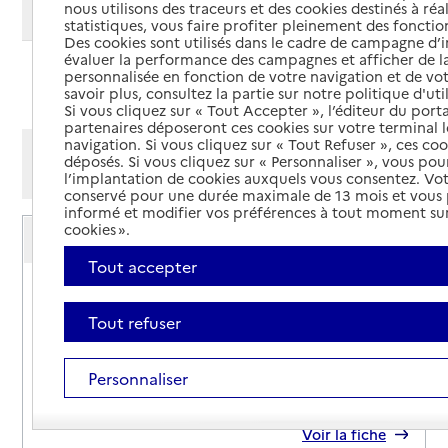
nous utilisons des traceurs et des cookies destinés à réal
Modifier ma recherche
statistiques, vous faire profiter pleinement des fonction
Des cookies sont utilisés dans le cadre de campagne d
évaluer la performance des campagnes et afficher de la
personnalisée en fonction de votre navigation et de vot
Ajouter cette recherche aux favoris
savoir plus, consultez la partie sur notre politique d'uti
Si vous cliquez sur « Tout Accepter », l’éditeur du porta
partenaires déposeront ces cookies sur votre terminal l
navigation. Si vous cliquez sur « Tout Refuser », ces co
Afficher les résultats par:
déposés. Si vous cliquez sur « Personnaliser », vous pou
Mode liste
Mode carte
l’implantation de cookies auxquels vous consentez. Vot
conservé pour une durée maximale de 13 mois et vous
informé et modifier vos préférences à tout moment sur
Service autonomie à domicile (aide)
cookies ».
Services du CCAS
Tout accepter
Adresse
105 rue du maréchal Leclerc
80400
-
Eppeville
Tout refuser
03 23 81 48 88
Personnaliser
Contact
Site internet
Rapport HAS
Voir la fiche