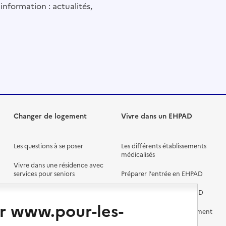
information : actualités,
Changer de logement
Vivre dans un EHPAD
Les questions à se poser
Les différents établissements
médicalisés
Vivre dans une résidence avec
services pour seniors
Préparer l'entrée en EHPAD
Vivre chez un proche
Aides financières en EHPAD
r www.pour-les-
Vivre en accueil familial
Prévention, accompagnement
et soins