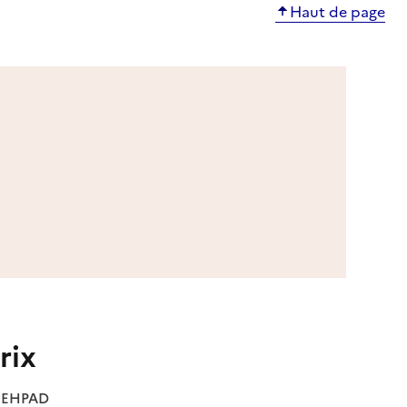
Haut de page
rix
es EHPAD