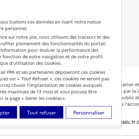
Autres solutions de logement
Comprendre les prix en
EHPAD
us traitons vos données en lisant notre notice
Droits en EHPAD
re personnel.
ce sur notre site, nous utilisons des traceurs et des
Fin de vie en EHPAD
 profiter pleinement des fonctionnalités du portail.
d’information pour évaluer la performance des
 fonction de votre navigation et de votre profil.
ique d'utilisation des cookies.
tail PPA et ses partenaires déposeront ces cookies
iquez sur « Tout Refuser », ces cookies ne seront pas
Portail national d'information 
ourrez choisir l’implantation de cookies auxquels
et de leurs proches, créé par la l
urée maximale de 13 mois et vous pouvez être
et animé par le Service public 
 la page « Gérer les cookies ».
partenaires engagés dans l'acc
leurs aidants.
pter
Tout refuser
Personnaliser
info.gouv.fr
service-public.fr