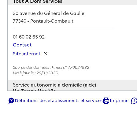
Tout A Dom Services
Adresse
30 avenue du Général de Gaulle
77340
-
Pontault-Combault
01 60 02 65 92
Contact
Site internet
Rapport HAS
Source des données : Finess n° 770024982
Mis à jour le : 29/01/2025
Service autonomie à domicile (aide)
Un Temps Une Vie
Définitions des établissements et services
Imprimer
Adresse
38 avenue des Hortensias
77340
-
Pontault-Combault
Contact
Rapport HAS