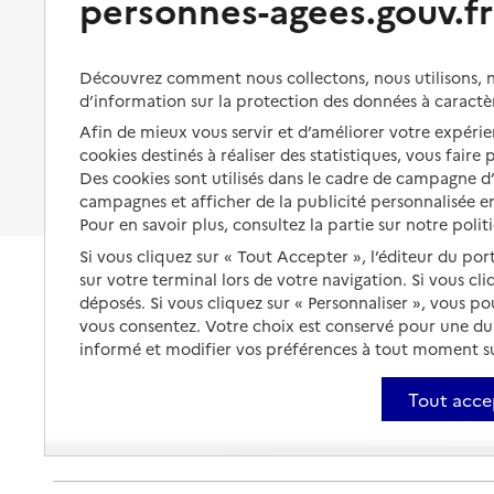
personnes-agees.gouv.fr
Organiser à l'avance sa propre
protection
Vivre à domicile avec une
maladie ou un handicap
Les mesures de protection
Découvrez comment nous collectons, nous utilisons, no
Être hospitalisé
d’information sur la protection des données à caractè
Les obligations de la famille
Afin de mieux vous servir et d’améliorer votre expérien
Fin de vie à domicile
À qui s’adresser ?
cookies destinés à réaliser des statistiques, vous faire
Des cookies sont utilisés dans le cadre de campagne 
Les politiques du grand âge
campagnes et afficher de la publicité personnalisée en
Pour en savoir plus, consultez la partie sur notre polit
Si vous cliquez sur « Tout Accepter », l’éditeur du por
sur votre terminal lors de votre navigation. Si vous cl
déposés. Si vous cliquez sur « Personnaliser », vous p
vous consentez. Votre choix est conservé pour une d
informé et modifier vos préférences à tout moment sur
Tout acce