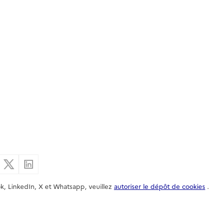
er par email
Partager sur Facebook
Partager sur X
Partager sur Linkedin
k, LinkedIn, X et Whatsapp, veuillez
autoriser le dépôt de cookies
.