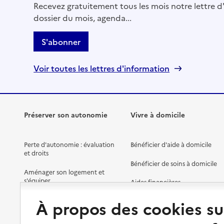
Recevez gratuitement tous les mois notre lettre d'
dossier du mois, agenda...
S'abonner
Voir toutes les lettres d'information
Préserver son autonomie
Vivre à domicile
Perte d'autonomie : évaluation
Bénéficier d'aide à domicile
et droits
Bénéficier de soins à domicile
Aménager son logement et
s'équiper
Aides financières
Préserver son autonomie et sa
Solutions d'accueil temporaire
À propos des cookies su
santé
Partager son logement