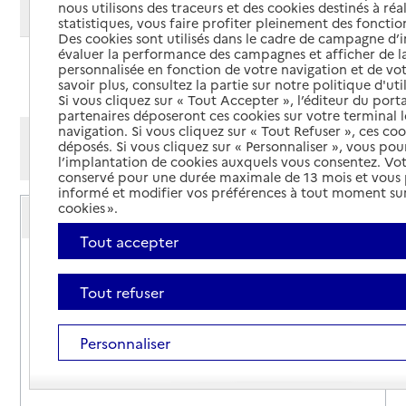
nous utilisons des traceurs et des cookies destinés à réal
Modifier ma recherche
statistiques, vous faire profiter pleinement des fonction
Des cookies sont utilisés dans le cadre de campagne d
évaluer la performance des campagnes et afficher de la
personnalisée en fonction de votre navigation et de vot
Ajouter cette recherche aux favoris
savoir plus, consultez la partie sur notre politique d'uti
Si vous cliquez sur « Tout Accepter », l’éditeur du porta
partenaires déposeront ces cookies sur votre terminal l
navigation. Si vous cliquez sur « Tout Refuser », ces co
Afficher les résultats par:
déposés. Si vous cliquez sur « Personnaliser », vous pou
Mode liste
Mode carte
l’implantation de cookies auxquels vous consentez. Vot
conservé pour une durée maximale de 13 mois et vous
informé et modifier vos préférences à tout moment sur
Service autonomie à domicile (aide)
cookies ».
ADMR Les Tourelles
Tout accepter
Adresse
Grande Rue
74930
-
Reignier-Ésery
Tout refuser
04 50 95 15 32
Personnaliser
Site internet
Rapport HAS
Voir la fiche