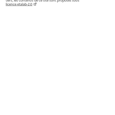
tiers, les contenus de ce site sont proposés sous
licence etalab-2.0
Paramètres sur le choix des cookies