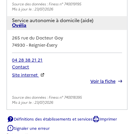
Source des données : Finess n° 740019195
Mis à jour le : 23/07/2026
Service autonomie à domicile (aide)
Ovélia
Adresse
265 rue du Docteur Goy
74930
-
Reignier-Ésery
04 28 38 21 21
Contact
Site internet
Rapport HAS
Voir la fiche
Source des données : Finess n° 740018395
Mis à jour le : 23/07/2026
Définitions des établissements et services
Imprimer
Signaler une erreur