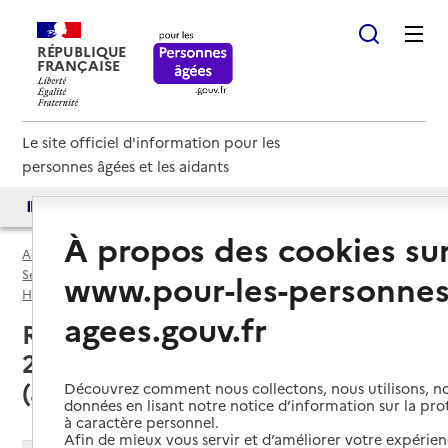
RÉPUBLIQUE
FRANÇAISE
Le site officiel d'information pour les
personnes âgées et les aidants
Accès aux annuaires
Accès par besoin
À propos des cookies su
Accueil
Espace annuaire
Services autonomie à domicile (aide) par département
www.pour-les-personnes
Haute-Savoie (74)
Service autonomie à domicile (aide)
agees.gouv.fr
Reignier-Ésery (74930) : liste des
2 services autonomie à domicile
(aide)
Découvrez comment nous collectons, nous utilisons, no
données en lisant notre notice d’information sur la pr
à caractère personnel.
Afin de mieux vous servir et d’améliorer votre expérienc