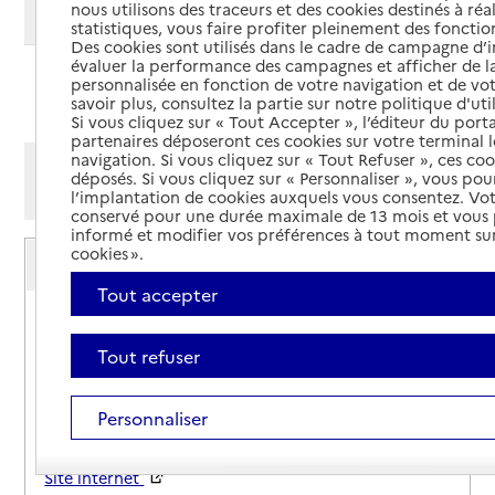
nous utilisons des traceurs et des cookies destinés à réal
Modifier ma recherche
statistiques, vous faire profiter pleinement des fonction
Des cookies sont utilisés dans le cadre de campagne d
évaluer la performance des campagnes et afficher de la
personnalisée en fonction de votre navigation et de vot
Ajouter cette recherche aux favoris
savoir plus, consultez la partie sur notre politique d'uti
Si vous cliquez sur « Tout Accepter », l’éditeur du porta
partenaires déposeront ces cookies sur votre terminal l
navigation. Si vous cliquez sur « Tout Refuser », ces co
Afficher les résultats par:
déposés. Si vous cliquez sur « Personnaliser », vous pou
Mode liste
Mode carte
l’implantation de cookies auxquels vous consentez. Vot
conservé pour une durée maximale de 13 mois et vous
informé et modifier vos préférences à tout moment sur
Service autonomie à domicile (aide)
cookies ».
Vitalliance
Tout accepter
Adresse
Allée de la Mandallaz - Parc de la Bouvarde Duocité
B
Tout refuser
74330
-
Epagny Metz-Tessy
Personnaliser
09 83 95 99 45
Contact
Site internet