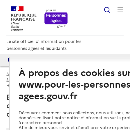
RÉPUBLIQUE
FRANÇAISE
Le site officiel d'information pour les
personnes âgées et les aidants
Accès aux annuaires
Accès par besoin
À propos des cookies su
Accueil
Espace annuaire
Services autonomie à domicile (aide) par département
www.pour-les-personnes
Haute-Savoie (74)
Service autonomie à domicile (aide)
agees.gouv.fr
Epagny Metz-Tessy (74330) : liste
des services autonomie à
domicile (aide)
Découvrez comment nous collectons, nous utilisons, no
données en lisant notre notice d’information sur la pr
à caractère personnel.
Afin de mieux vous servir et d’améliorer votre expérienc