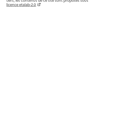
tiers, les contenus de ce site sont proposés sous
licence etalab-2.0
Paramètres sur le choix des cookies