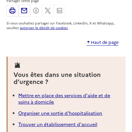
Partager cette page
Adresse
34 rue Paul Ligneul
Imprimer
Partager par email
Partager sur Facebook
Partager sur X
Partager sur Linkedin
72000
-
Le Mans
Si vous souhaitez partager sur Facebook, LinkedIn, X et Whatsapp,
02 43 39 75 00
veuillez
autoriser le dépôt de cookies
.
Contact
Site internet
Haut de page
Rapport HAS
Voir la fiche
Source des données : Finess n° 720021823
Mis à jour le : 22/07/2026
Vous êtes dans une situation
Service autonomie à domicile (aide)
d’urgence ?
AI'dom
Mettre en place des services d'aide et de
Adresse
19 rue des Arènes
soins à domicile
72000
-
Le Mans
Organiser une sortie d'hospitalisation
02 43 81 30 62
Trouver un établissement d'accueil
Contact