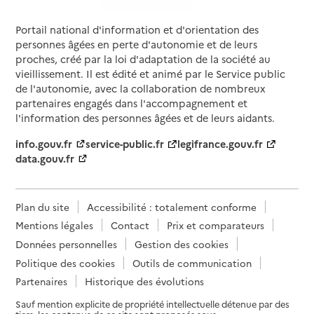
Portail national d'information et d'orientation des
Source des données : Finess n° 720021567
personnes âgées en perte d'autonomie et de leurs
Mis à jour le : 26/07/2026
proches, créé par la loi d'adaptation de la société au
Service autonomie à domicile (aide)
vieillissement. Il est édité et animé par le Service public
Espace et vie
de l'autonomie, avec la collaboration de nombreux
partenaires engagés dans l'accompagnement et
Adresse
125 rue du Bourg Belé
l'information des personnes âgées et de leurs aidants.
72000
-
Le Mans
info.gouv.fr
service-public.fr
legifrance.gouv.fr
data.gouv.fr
02 43 14 03 01
Contact
Site internet
Plan du site
Accessibilité : totalement conforme
Rapport HAS
Voir la fiche
Mentions légales
Contact
Prix et comparateurs
Données personnelles
Gestion des cookies
Source des données : Finess n° 720021799
Politique des cookies
Outils de communication
Mis à jour le : 22/07/2026
Partenaires
Historique des évolutions
Service autonomie à domicile (aide)
Familles de la Sarthe
Sauf mention explicite de propriété intellectuelle détenue par des