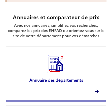
Rapport HAS
Voir la fiche
Source des données : Finess n° 720014414
Annuaires et comparateur de prix
Mis à jour le : 22/07/2026
Avec nos annuaires, simplifiez vos recherches,
Service autonomie à domicile (aide)
comparez les prix des EHPAD ou orientez-vous sur le
Alliance vie
site de votre département pour vos démarches
Adresse
33 rue Gambetta
72000
-
Le Mans
02 43 76 17 19
Contact
Site internet
Rapport HAS
Dernier rapport d'évaluation de la qualité
Annuaire des départements
Voir la fiche
Source des données : Finess n° 720021393
Mis à jour le : 22/07/2026
Service autonomie à domicile (aide)