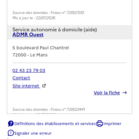
Source des données : Finess n° 720021351
Mis à jour le : 22/07/2026
Service autonomie à domicile (aide)
ADMR Ouest
Adresse
5 boulevard Paul Chantrel
72000
-
Le Mans
02 43 23 79 03
Contact
Site internet
Rapport HAS
Voir la fiche
Source des données : Finess n° 720022441
Mis à jour le : 22/07/2026
Définitions des établissements et services
Imprimer
Service autonomie à domicile (aide)
Adu Services
Signaler une erreur