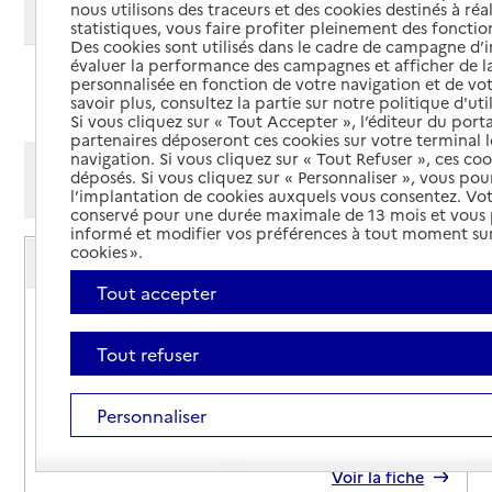
nous utilisons des traceurs et des cookies destinés à réal
Modifier ma recherche
statistiques, vous faire profiter pleinement des fonction
Des cookies sont utilisés dans le cadre de campagne d
évaluer la performance des campagnes et afficher de la
personnalisée en fonction de votre navigation et de vot
Ajouter cette recherche aux favoris
savoir plus, consultez la partie sur notre politique d'uti
Si vous cliquez sur « Tout Accepter », l’éditeur du porta
partenaires déposeront ces cookies sur votre terminal l
navigation. Si vous cliquez sur « Tout Refuser », ces co
Afficher les résultats par:
déposés. Si vous cliquez sur « Personnaliser », vous pou
Mode liste
Mode carte
l’implantation de cookies auxquels vous consentez. Vot
conservé pour une durée maximale de 13 mois et vous
informé et modifier vos préférences à tout moment sur
Service autonomie à domicile (aide)
cookies ».
ADHAP Services
Tout accepter
Adresse
87 avenue Rhin et Danube
72000
-
Le Mans
Tout refuser
02 43 29 02 90
Personnaliser
Contact
Site internet
Rapport HAS
Voir la fiche