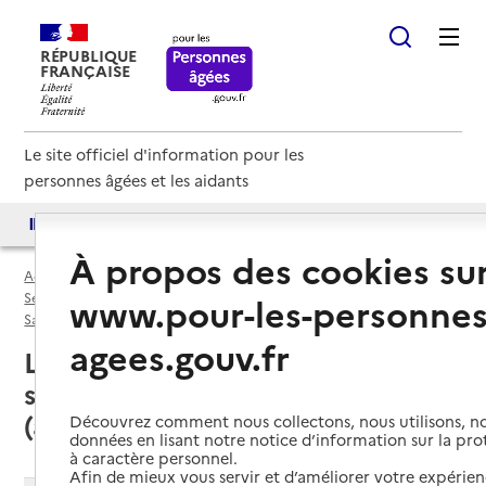
RÉPUBLIQUE
FRANÇAISE
Le site officiel d'information pour les
personnes âgées et les aidants
Accès aux annuaires
Accès par besoin
À propos des cookies su
Accueil
Espace annuaire
Services autonomie à domicile (aide) par département
www.pour-les-personnes
Sarthe (72)
Service autonomie à domicile (aide)
agees.gouv.fr
Le Mans (72000) : liste des 33
services autonomie à domicile
(aide)
Découvrez comment nous collectons, nous utilisons, no
données en lisant notre notice d’information sur la pr
à caractère personnel.
Afin de mieux vous servir et d’améliorer votre expérienc