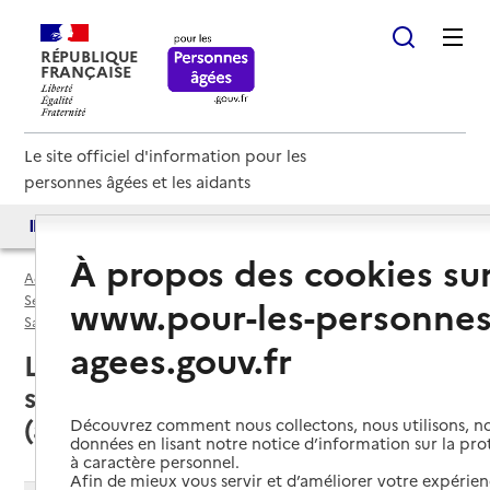
RÉPUBLIQUE
FRANÇAISE
Le site officiel d'information pour les
personnes âgées et les aidants
Accès aux annuaires
Accès par besoin
À propos des cookies su
Accueil
Espace annuaire
Services autonomie à domicile (aide) par département
www.pour-les-personnes
Sarthe (72)
Service autonomie à domicile (aide)
agees.gouv.fr
La Flèche (72200) : liste des 4
services autonomie à domicile
(aide)
Découvrez comment nous collectons, nous utilisons, no
données en lisant notre notice d’information sur la pr
à caractère personnel.
Afin de mieux vous servir et d’améliorer votre expérienc