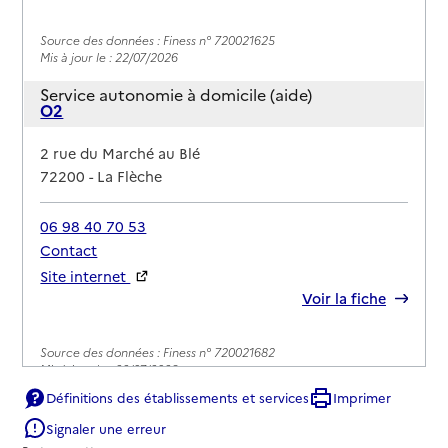
Source des données : Finess n° 720021625
Mis à jour le : 22/07/2026
Service autonomie à domicile (aide)
O2
Adresse
2 rue du Marché au Blé
72200
-
La Flèche
06 98 40 70 53
Contact
Site internet
Rapport HAS
Voir la fiche
Source des données : Finess n° 720021682
Mis à jour le : 22/07/2026
Définitions des établissements et services
Imprimer
Service autonomie à domicile (aide)
Services Amapa-Ohsmose
Signaler une erreur