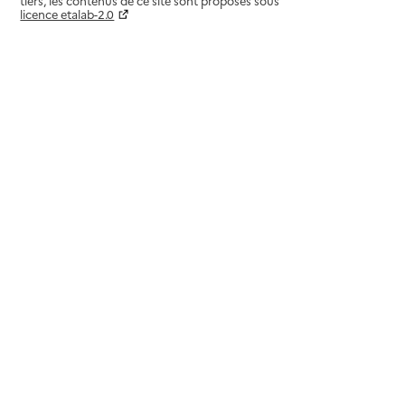
tiers, les contenus de ce site sont proposés sous
licence etalab-2.0
Paramètres sur le choix des cookies