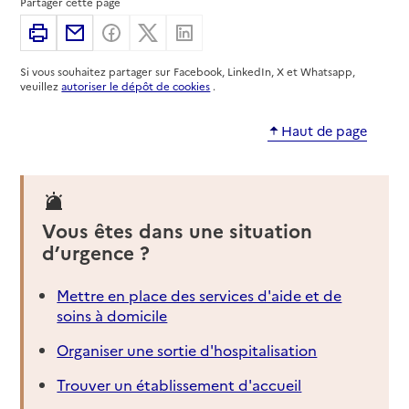
Partager cette page
Adresse
Rue du Marché au Blé
Imprimer
Partager par email
Partager sur Facebook
Partager sur X
Partager sur Linkedin
72200
-
La Flèche
Si vous souhaitez partager sur Facebook, LinkedIn, X et Whatsapp,
02 43 94 36 56
veuillez
autoriser le dépôt de cookies
.
Rapport HAS
Voir la fiche
Haut de page
Source des données : Finess n° 720023647
Mis à jour le : 23/07/2026
Service autonomie à domicile (aide)
Services du CCAS
Vous êtes dans une situation
d’urgence ?
Adresse
1 place de l'Hôtel de Ville
72200
-
La Flèche
Mettre en place des services d'aide et de
soins à domicile
02 43 48 53 59
Contact
Organiser une sortie d'hospitalisation
Site internet
Trouver un établissement d'accueil
Rapport HAS
Voir la fiche