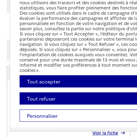
nous utilisons des traceurs et des cookies destinés à réal
Modifier ma recherche
statistiques, vous faire profiter pleinement des fonction
Des cookies sont utilisés dans le cadre de campagne d
évaluer la performance des campagnes et afficher de la
personnalisée en fonction de votre navigation et de vot
Ajouter cette recherche aux favoris
savoir plus, consultez la partie sur notre politique d'uti
Si vous cliquez sur « Tout Accepter », l’éditeur du porta
partenaires déposeront ces cookies sur votre terminal l
navigation. Si vous cliquez sur « Tout Refuser », ces co
Afficher les résultats par:
déposés. Si vous cliquez sur « Personnaliser », vous pou
Mode liste
Mode carte
l’implantation de cookies auxquels vous consentez. Vot
conservé pour une durée maximale de 13 mois et vous
informé et modifier vos préférences à tout moment sur
Service autonomie à domicile (aide)
cookies ».
Générale des services
Tout accepter
Adresse
17 avenue d'Obernkirchen
72200
-
La Flèche
Tout refuser
02 52 22 72 79
Personnaliser
Contact
Site internet
Rapport HAS
Voir la fiche