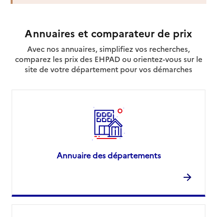
Domaliance
Adresse
8 rue de Paris
Annuaires et comparateur de prix
71400
-
Autun
Avec nos annuaires, simplifiez vos recherches,
comparez les prix des EHPAD ou orientez-vous sur le
03 56 55 02 52
site de votre département pour vos démarches
Contact
Site internet
Rapport HAS
Source des données : Finess n° 710018680
Mis à jour le : 16/01/2025
Service autonomie à domicile (aide)
Fédosad
Annuaire des départements
Adresse
9 boulevard Frédéric Latouche
71400
-
Autun
03 85 86 91 91
Contact