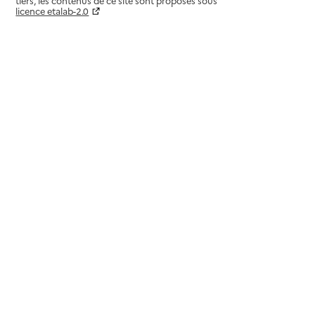
tiers, les contenus de ce site sont proposés sous
licence etalab-2.0
Paramètres sur le choix des cookies