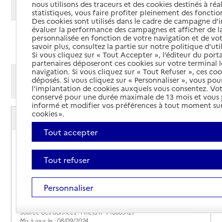
nous utilisons des traceurs et des cookies destinés à réal
Modifier ma recherche
statistiques, vous faire profiter pleinement des fonction
Des cookies sont utilisés dans le cadre de campagne d
évaluer la performance des campagnes et afficher de la
personnalisée en fonction de votre navigation et de vot
Ajouter cette recherche aux favoris
savoir plus, consultez la partie sur notre politique d'uti
Si vous cliquez sur « Tout Accepter », l’éditeur du porta
partenaires déposeront ces cookies sur votre terminal l
navigation. Si vous cliquez sur « Tout Refuser », ces co
Afficher les résultats par:
déposés. Si vous cliquez sur « Personnaliser », vous pou
Mode liste
Mode carte
l’implantation de cookies auxquels vous consentez. Vot
conservé pour une durée maximale de 13 mois et vous
informé et modifier vos préférences à tout moment sur
Service autonomie à domicile (aide)
cookies ».
ADMR
Tout accepter
Adresse
12 rue Lauchien le Boucher
71400
-
Autun
Tout refuser
03 85 54 11 13
Personnaliser
Site internet
Rapport HAS
Source des données : Finess n° 710009127
Mis à jour le : 08/09/2024