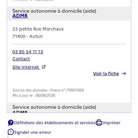
Service autonomie à domicile (aide)
ADMR
Adresse
23 petite Rue Marchaux
71400
-
Autun
03 85 54 11 13
Contact
Site internet
Rapport HAS
Voir la fiche
Source des données : Finess n° 710017369
Mis à jour le : 06/08/2026
Service autonomie à domicile (aide)
ADMR
Définitions des établissements et services
Imprimer
Adresse
12 rue Lauchien le Boucher - BP 77
Signaler une erreur
71400
-
Autun