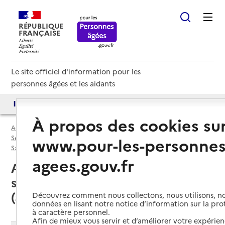
RÉPUBLIQUE
FRANÇAISE
Le site officiel d'information pour les
personnes âgées et les aidants
Accès aux annuaires
Accès par besoin
À propos des cookies su
Accueil
Espace annuaire
Services autonomie à domicile (aide) par département
www.pour-les-personnes
Saône-et-Loire (71)
Service autonomie à domicile (aide)
agees.gouv.fr
Autun (71400) : liste des 9
services autonomie à domicile
(aide)
Découvrez comment nous collectons, nous utilisons, no
données en lisant notre notice d’information sur la pr
à caractère personnel.
Afin de mieux vous servir et d’améliorer votre expérienc