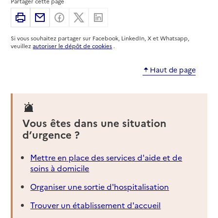
Partager cette page
03 85 52 42 48
Imprimer
Partager par email
Partager sur Facebook
Partager sur X
Partager sur Linkedin
Site internet
Rapport HAS
Si vous souhaitez partager sur Facebook, LinkedIn, X et Whatsapp,
veuillez
autoriser le dépôt de cookies
.
Source des données : Finess n° 710977489
Mis à jour le : 08/09/2024
Haut de page
Service autonomie à domicile (aide)
Ceadom
Adresse
20 grande Rue Marchaux
71400
-
Autun
Vous êtes dans une situation
d’urgence ?
03 85 54 74 73
Contact
Mettre en place des services d'aide et de
Rapport HAS
Voir la fiche
soins à domicile
Organiser une sortie d'hospitalisation
Source des données : Finess n° 710016940
Mis à jour le : 03/08/2026
Trouver un établissement d'accueil
Service autonomie à domicile (aide)