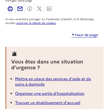
Partager cette page
04 72 59 09 21
Imprimer
Partager par email
Partager sur Facebook
Partager sur X
Partager sur Linkedin
Contact
Si vous souhaitez partager sur Facebook, LinkedIn, X et Whatsapp,
Site internet
veuillez
autoriser le dépôt de cookies
.
Rapport HAS
Voir la fiche
Haut de page
Source des données : Finess n° 690046438
Mis à jour le : 22/07/2026
Service autonomie à domicile (aide)
Altérité Aide Home
Vous êtes dans une situation
Adresse
d’urgence ?
40 rue du Dauphiné
69003
-
Lyon 3e Arrondissement
Mettre en place des services d'aide et de
soins à domicile
06 15 16 07 77
Contact
Organiser une sortie d'hospitalisation
Rapport HAS
Source des données : Finess n° 690058045
Trouver un établissement d'accueil
Mis à jour le : 16/07/2026