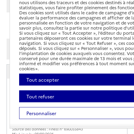
nous utilisons des traceurs et des cookies destinés à réal
Modifier ma recherche
statistiques, vous faire profiter pleinement des fonction
Des cookies sont utilisés dans le cadre de campagne d
évaluer la performance des campagnes et afficher de la
personnalisée en fonction de votre navigation et de vot
Ajouter cette recherche aux favoris
savoir plus, consultez la partie sur notre politique d'uti
Si vous cliquez sur « Tout Accepter », l’éditeur du porta
partenaires déposeront ces cookies sur votre terminal l
navigation. Si vous cliquez sur « Tout Refuser », ces co
Afficher les résultats par:
déposés. Si vous cliquez sur « Personnaliser », vous pou
Mode liste
Mode carte
l’implantation de cookies auxquels vous consentez. Vot
conservé pour une durée maximale de 13 mois et vous
informé et modifier vos préférences à tout moment sur
Service autonomie à domicile (aide)
cookies ».
A2micile Lyon 1
Tout accepter
Adresse
284 rue Garibaldi
69003
-
Lyon 3e Arrondissement
Tout refuser
06 99 92 18 54
Personnaliser
Contact
Rapport HAS
Source des données : Finess n° 690055843
Mis à jour le : 08/09/2024