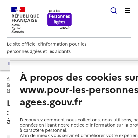
RÉPUBLIQUE
FRANÇAISE
Le site officiel d'information pour les
personnes âgées et les aidants
Accès aux annuaires
Accès par besoin
À propos des cookies su
Accueil
Espace annuaire
Services autonomie à domicile (aide) par département
www.pour-les-personnes
Métropole de Lyon (69M)
Service autonomie à domicile (aide)
agees.gouv.fr
Lyon 3e Arrondissement (69003)
: liste des 21 services autonomie
à domicile (aide)
Découvrez comment nous collectons, nous utilisons, no
données en lisant notre notice d’information sur la pr
à caractère personnel.
Afin de mieux vous servir et d’améliorer votre expérienc