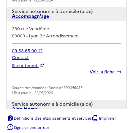
Service autonomie à domicile (aide)
Accompagn'age
Adresse
230 rue Vendôme
69003
-
Lyon 3e Arrondissement
09 53 65 00 12
Contact
Site internet
Rapport HAS
Voir la fiche
Source des données : Finess n° 690046537
Mis à jour le : 22/07/2026
Service autonomie à domicile (aide)
Aide Home
Définitions des établissements et services
Imprimer
Adresse
40 rue du Dauphiné
Signaler une erreur
69003
-
Lyon 3e Arrondissement