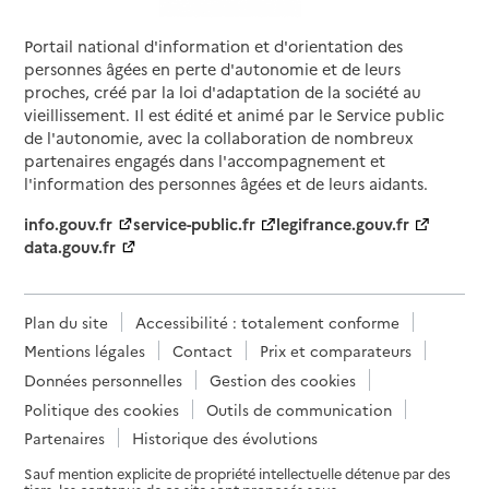
Service autonomie à domicile (aide)
Portail national d'information et d'orientation des
MS Dom
personnes âgées en perte d'autonomie et de leurs
proches, créé par la loi d'adaptation de la société au
Adresse
121 cours Docteur Long
vieillissement. Il est édité et animé par le Service public
69003
-
Lyon 3e Arrondissement
de l'autonomie, avec la collaboration de nombreux
partenaires engagés dans l'accompagnement et
04 72 68 97 73
l'information des personnes âgées et de leurs aidants.
Contact
info.gouv.fr
service-public.fr
legifrance.gouv.fr
Site internet
data.gouv.fr
Rapport HAS
Dernier rapport d'évaluation de la qualité
Source des données : Finess n° 690021639
Plan du site
Accessibilité : totalement conforme
Mis à jour le : 17/09/2025
Mentions légales
Contact
Prix et comparateurs
Service autonomie à domicile (aide)
O2
Données personnelles
Gestion des cookies
Politique des cookies
Outils de communication
Adresse
99 avenue maréchal de Saxe
Partenaires
Historique des évolutions
69003
-
Lyon 3e Arrondissement
Sauf mention explicite de propriété intellectuelle détenue par des