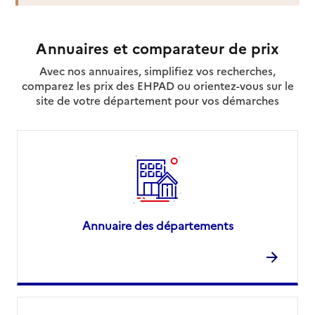
Service autonomie à domicile (aide)
Amabilis
Annuaires et comparateur de prix
Adresse
5 place Charles Beraudier
Avec nos annuaires, simplifiez vos recherches,
69003
-
Lyon 3e Arrondissement
comparez les prix des EHPAD ou orientez-vous sur le
site de votre département pour vos démarches
01 76 40 05 09
Contact
Site internet
Rapport HAS
Voir la fiche
Source des données : Finess n° 690048665
Mis à jour le : 22/07/2026
Annuaire des départements
Service autonomie à domicile (aide)
Ariel Services
Adresse
104 rue Mazenod
69003
-
Lyon 3e Arrondissement