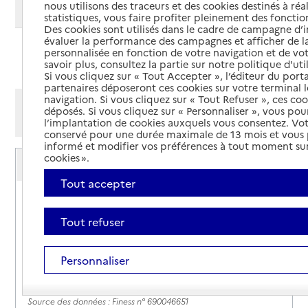
nous utilisons des traceurs et des cookies destinés à réal
Modifier ma recherche
statistiques, vous faire profiter pleinement des fonction
Des cookies sont utilisés dans le cadre de campagne d
évaluer la performance des campagnes et afficher de la
personnalisée en fonction de votre navigation et de vot
Ajouter cette recherche aux favoris
savoir plus, consultez la partie sur notre politique d'uti
Si vous cliquez sur « Tout Accepter », l’éditeur du porta
partenaires déposeront ces cookies sur votre terminal l
navigation. Si vous cliquez sur « Tout Refuser », ces co
Afficher les résultats par:
déposés. Si vous cliquez sur « Personnaliser », vous pou
Mode liste
Mode carte
l’implantation de cookies auxquels vous consentez. Vot
conservé pour une durée maximale de 13 mois et vous
informé et modifier vos préférences à tout moment sur
Service autonomie à domicile (aide)
cookies ».
Accès au domicile
Tout accepter
Adresse
14 rue maréchal Leclerc
69800
-
Saint-Priest
Tout refuser
04 78 21 12 12
Personnaliser
Rapport HAS
Voir la fiche
Source des données : Finess n° 690046651