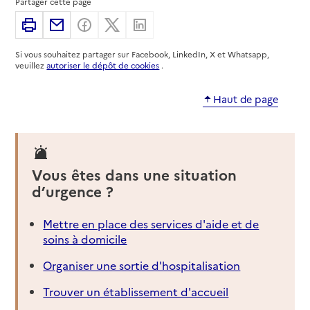
Partager cette page
Imprimer
Partager par email
Partager sur Facebook
Partager sur X
Partager sur Linkedin
04 78 67 65 93
Contact
Si vous souhaitez partager sur Facebook, LinkedIn, X et Whatsapp,
Site internet
veuillez
autoriser le dépôt de cookies
.
Rapport HAS
Voir la fiche
Haut de page
Source des données : Finess n° 690047204
Mis à jour le : 22/07/2026
Service autonomie à domicile (aide)
Destia
Vous êtes dans une situation
d’urgence ?
Adresse
104 place du 8 Mai 1945
69800
-
Saint-Priest
Mettre en place des services d'aide et de
soins à domicile
04 28 29 06 90
Contact
Organiser une sortie d'hospitalisation
Site internet
Trouver un établissement d'accueil
Rapport HAS
Voir la fiche