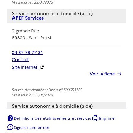
Mis à jour le : 22/07/2026
Service autonomie à domicile (aide)
APEF Services
Adresse
9 grande Rue
69800
-
Saint-Priest
04 87 76 77 31
Contact
Site internet
Rapport HAS
Voir la fiche
Source des données : Finess n° 690053285
Mis à jour le : 22/07/2026
Service autonomie à domicile (aide)
Asad
Définitions des établissements et services
Imprimer
Adresse
41 boulevard Édouard Hérriot
Signaler une erreur
69800
-
Saint-Priest