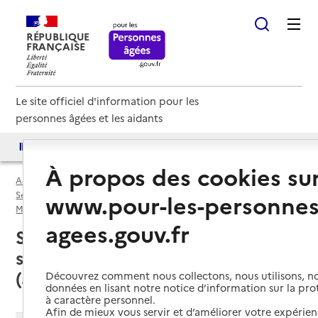
RÉPUBLIQUE
FRANÇAISE
Le site officiel d'information pour les
personnes âgées et les aidants
Accès aux annuaires
Accès par besoin
À propos des cookies su
Accueil
Espace annuaire
Services autonomie à domicile (aide) par département
www.pour-les-personnes
Métropole de Lyon (69M)
Service autonomie à domicile (aide)
agees.gouv.fr
Saint-Priest (69800) : liste des 10
services autonomie à domicile
(aide)
Découvrez comment nous collectons, nous utilisons, no
données en lisant notre notice d’information sur la pr
à caractère personnel.
Afin de mieux vous servir et d’améliorer votre expérienc