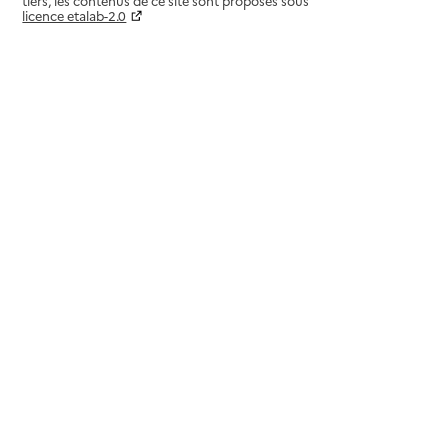
tiers, les contenus de ce site sont proposés sous
licence etalab-2.0
Paramètres sur le choix des cookies