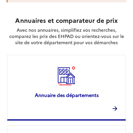
Source des données : Finess n° 690049424
Mis à jour le : 22/07/2026
Annuaires et comparateur de prix
Service autonomie à domicile (aide)
JFC Services Sud-Est - Vivaservices
Avec nos annuaires, simplifiez vos recherches,
comparez les prix des EHPAD ou orientez-vous sur le
Adresse
site de votre département pour vos démarches
3 avenue Georges Pompidou
69800
-
Saint-Priest
04 26 03 05 38
Contact
Site internet
Rapport HAS
Voir la fiche
Annuaire des départements
Source des données : Finess n° 690049705
Mis à jour le : 22/07/2026
Service autonomie à domicile (aide)
Louvéa