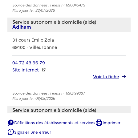
Source des données : Finess n° 690046479
Mis à jour le : 22/07/2026
Service autonomie à domicile (aide)
Adiham
Adresse
31 cours Émile Zola
69100
-
Villeurbanne
04 72 43 96 79
Site internet
Rapport HAS
Voir la fiche
Source des données : Finess n° 690799887
Mis à jour le : 03/08/2026
Service autonomie à domicile (aide)
Adiham
Définitions des établissements et services
Imprimer
Adresse
31 cours Émile Zola - BP 2017
Signaler une erreur
69100
-
Villeurbanne