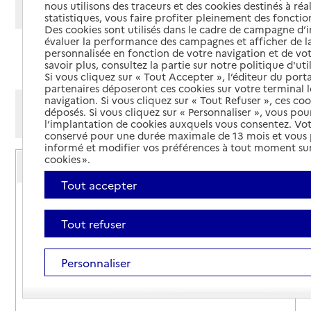
nous utilisons des traceurs et des cookies destinés à réal
Modifier ma recherche
statistiques, vous faire profiter pleinement des fonction
Des cookies sont utilisés dans le cadre de campagne d
évaluer la performance des campagnes et afficher de la
personnalisée en fonction de votre navigation et de vot
Ajouter cette recherche aux favoris
savoir plus, consultez la partie sur notre politique d'uti
Si vous cliquez sur « Tout Accepter », l’éditeur du porta
partenaires déposeront ces cookies sur votre terminal l
navigation. Si vous cliquez sur « Tout Refuser », ces co
Afficher les résultats par:
déposés. Si vous cliquez sur « Personnaliser », vous pou
Mode liste
Mode carte
l’implantation de cookies auxquels vous consentez. Vot
conservé pour une durée maximale de 13 mois et vous
informé et modifier vos préférences à tout moment sur
Service autonomie à domicile (aide)
cookies ».
A2P
Tout accepter
Adresse
23 rue du caporal Morange
69100
-
Villeurbanne
Tout refuser
04 78 26 18 20
Personnaliser
Contact
Rapport HAS
Voir la fiche