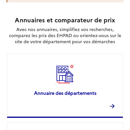
Service autonomie à domicile (aide)
ASD Miris
Annuaires et comparateur de prix
Adresse
31 place Jules Grandclément
Avec nos annuaires, simplifiez vos recherches,
69100
-
Villeurbanne
comparez les prix des EHPAD ou orientez-vous sur le
site de votre département pour vos démarches
04 81 06 03 00
Contact
Rapport HAS
Dernier rapport d'évaluation de la qualité
Voir la fiche
Source des données : Finess n° 690047071
Mis à jour le : 22/07/2026
Annuaire des départements
Service autonomie à domicile (aide)
At'home
Adresse
39 place Jules Grandclément
69100
-
Villeurbanne