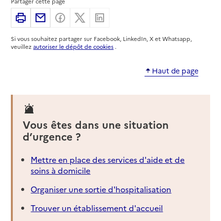
Partager cette page
Imprimer
Partager par email
Partager sur Facebook
Partager sur X
Partager sur Linkedin
04 72 43 96 79
Site internet
Si vous souhaitez partager sur Facebook, LinkedIn, X et Whatsapp,
Rapport HAS
Voir la fiche
veuillez
autoriser le dépôt de cookies
.
Source des données : Finess n° 690791801
Haut de page
Mis à jour le : 03/08/2026
Service autonomie à domicile (aide)
Aide & accompagnement services
Vous êtes dans une situation
Adresse
27 rue Songieu
d’urgence ?
69100
-
Villeurbanne
Mettre en place des services d'aide et de
04 78 68 10 59
soins à domicile
Contact
Rapport HAS
Voir la fiche
Organiser une sortie d'hospitalisation
Trouver un établissement d'accueil
Source des données : Finess n° 690046883
Mis à jour le : 22/07/2026