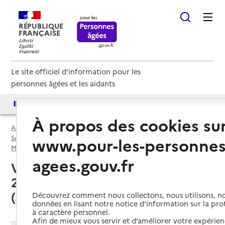
RÉPUBLIQUE
FRANÇAISE
Le site officiel d'information pour les
personnes âgées et les aidants
Accès aux annuaires
Accès par besoin
À propos des cookies su
Accueil
Espace annuaire
Services autonomie à domicile (aide) par département
www.pour-les-personnes
Métropole de Lyon (69M)
Service autonomie à domicile (aide)
agees.gouv.fr
Villeurbanne (69100) : liste des
20 services autonomie à domicile
(aide)
Découvrez comment nous collectons, nous utilisons, no
données en lisant notre notice d’information sur la pr
à caractère personnel.
Afin de mieux vous servir et d’améliorer votre expérienc