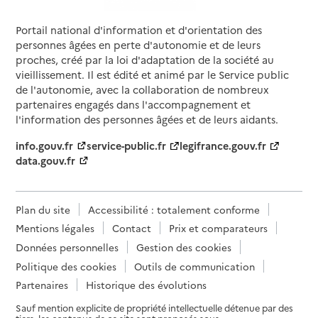
Contact
Rapport HAS
Portail national d'information et d'orientation des
Voir la fiche
personnes âgées en perte d'autonomie et de leurs
proches, créé par la loi d'adaptation de la société au
Source des données : Finess n° 690047808
vieillissement. Il est édité et animé par le Service public
Mis à jour le : 27/07/2026
de l'autonomie, avec la collaboration de nombreux
partenaires engagés dans l'accompagnement et
Service autonomie à domicile (aide)
l'information des personnes âgées et de leurs aidants.
Les Templitudes
info.gouv.fr
service-public.fr
legifrance.gouv.fr
Adresse
80 avenue Galline
data.gouv.fr
69100
-
Villeurbanne
06 07 62 91 96
Plan du site
Accessibilité : totalement conforme
Contact
Mentions légales
Contact
Prix et comparateurs
Rapport HAS
Dernier rapport d'évaluation de la qualité
Données personnelles
Gestion des cookies
Politique des cookies
Outils de communication
Source des données : Finess n° 690054648
Mis à jour le : 08/09/2024
Partenaires
Historique des évolutions
Service autonomie à domicile (aide)
Sauf mention explicite de propriété intellectuelle détenue par des
O2 Lyon Est