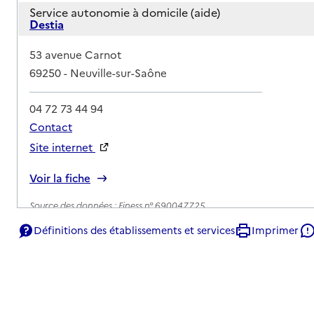
Service autonomie à domicile (aide)
Destia
Adresse
53 avenue Carnot
69250
-
Neuville-sur-Saône
04 72 73 44 94
Contact
Site internet
Rapport HAS
Voir la fiche
Source des données : Finess n° 690047725
Mis à jour le : 22/07/2026
Définitions des établissements et services
Imprimer
Service autonomie à domicile (aide)
Home 5 étoiles
Adresse
19 rue Pierre Dugelay
69250
-
Neuville-sur-Saône