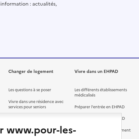
information : actualités,
Changer de logement
Vivre dans un EHPAD
Les questions à se poser
Les différents établissements
médicalisés
Vivre dans une résidence avec
services pour seniors
Préparer l'entrée en EHPAD
Vivre chez un proche
Aides financières en EHPAD
r www.pour-les-
Vivre en accueil familial
Prévention, accompagnement
et soins