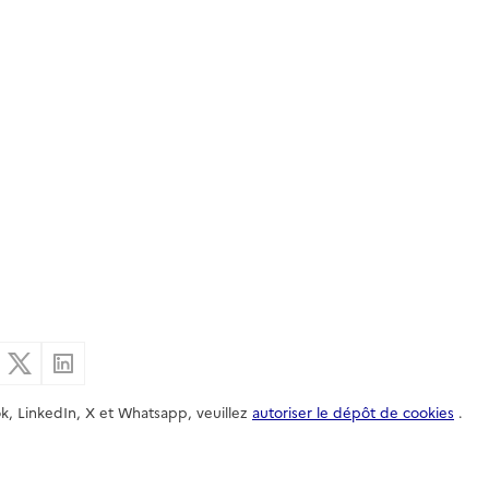
er par email
Partager sur Facebook
Partager sur X
Partager sur Linkedin
k, LinkedIn, X et Whatsapp, veuillez
autoriser le dépôt de cookies
.