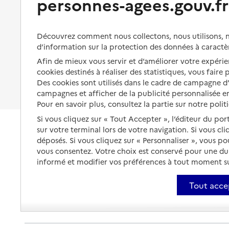
personnes-agees.gouv.fr
Organiser à l'avance sa propre
protection
Vivre à domicile avec une
maladie ou un handicap
Les mesures de protection
Découvrez comment nous collectons, nous utilisons, no
Être hospitalisé
d’information sur la protection des données à caractè
Les obligations de la famille
Afin de mieux vous servir et d’améliorer votre expérien
Fin de vie à domicile
À qui s’adresser ?
cookies destinés à réaliser des statistiques, vous faire
Des cookies sont utilisés dans le cadre de campagne 
Les politiques du grand âge
campagnes et afficher de la publicité personnalisée en
Pour en savoir plus, consultez la partie sur notre polit
Si vous cliquez sur « Tout Accepter », l’éditeur du por
sur votre terminal lors de votre navigation. Si vous cl
déposés. Si vous cliquez sur « Personnaliser », vous p
vous consentez. Votre choix est conservé pour une d
informé et modifier vos préférences à tout moment sur
Tout acce