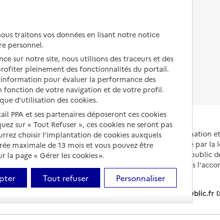
Autres solutions de logement
Comprendre les prix en
EHPAD
us traitons vos données en lisant notre notice
Droits en EHPAD
re personnel.
ce sur notre site, nous utilisons des traceurs et des
Fin de vie en EHPAD
 profiter pleinement des fonctionnalités du portail.
d’information pour évaluer la performance des
 fonction de votre navigation et de votre profil.
ique d'utilisation des cookies.
tail PPA et ses partenaires déposeront ces cookies
iquez sur « Tout Refuser », ces cookies ne seront pas
Portail national d'information 
ourrez choisir l’implantation de cookies auxquels
et de leurs proches, créé par la l
urée maximale de 13 mois et vous pouvez être
et animé par le Service public 
 la page « Gérer les cookies ».
partenaires engagés dans l'acc
leurs aidants.
pter
Tout refuser
Personnaliser
info.gouv.fr
service-public.fr