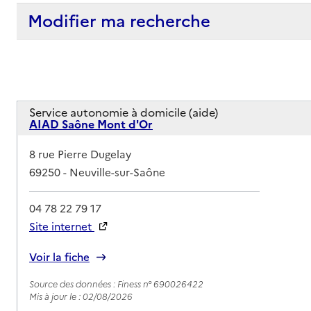
Modifier ma recherche
Service autonomie à domicile (aide)
AIAD Saône Mont d'Or
Adresse
8 rue Pierre Dugelay
69250
-
Neuville-sur-Saône
04 78 22 79 17
Site internet
Rapport HAS
Voir la fiche
Source des données : Finess n° 690026422
Mis à jour le : 02/08/2026