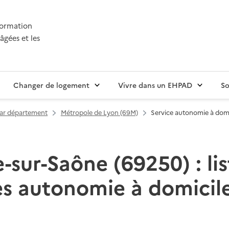
nformation
âgées et les
Changer de logement
Vivre dans un EHPAD
So
par département
Métropole de Lyon (69M)
Service autonomie à domic
-sur-Saône (69250) : li
es autonomie à domicile