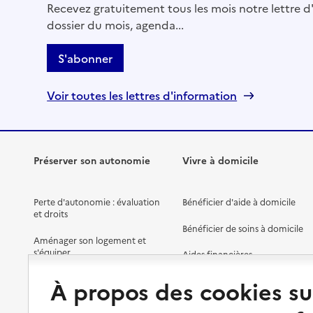
Recevez gratuitement tous les mois notre lettre d'
dossier du mois, agenda...
S'abonner
Voir toutes les lettres d'information
Préserver son autonomie
Vivre à domicile
Perte d'autonomie : évaluation
Bénéficier d'aide à domicile
et droits
Bénéficier de soins à domicile
Aménager son logement et
s'équiper
Aides financières
Préserver son autonomie et sa
Solutions d'accueil temporaire
À propos des cookies su
santé
Partager son logement