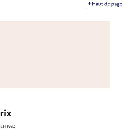
Haut de page
rix
es EHPAD