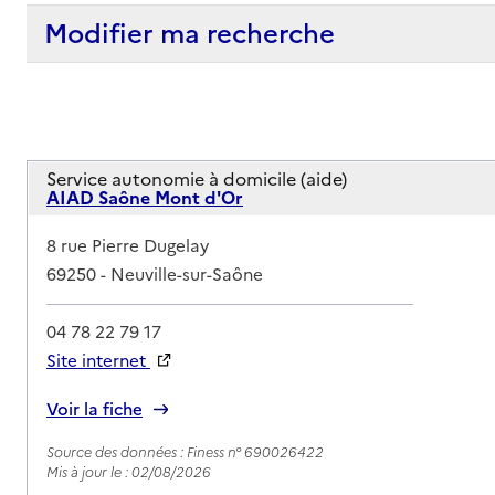
Modifier ma recherche
Service autonomie à domicile (aide)
AIAD Saône Mont d'Or
Adresse
8 rue Pierre Dugelay
69250
-
Neuville-sur-Saône
04 78 22 79 17
Site internet
Rapport HAS
Voir la fiche
Source des données : Finess n° 690026422
Mis à jour le : 02/08/2026