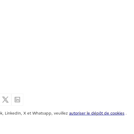
er par email
Partager sur Facebook
Partager sur X
Partager sur Linkedin
k, LinkedIn, X et Whatsapp, veuillez
autoriser le dépôt de cookies
.