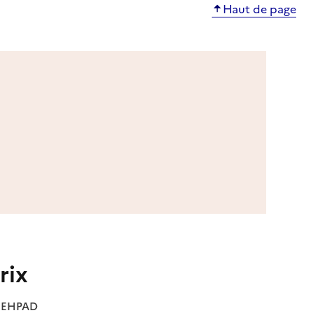
Haut de page
rix
es EHPAD