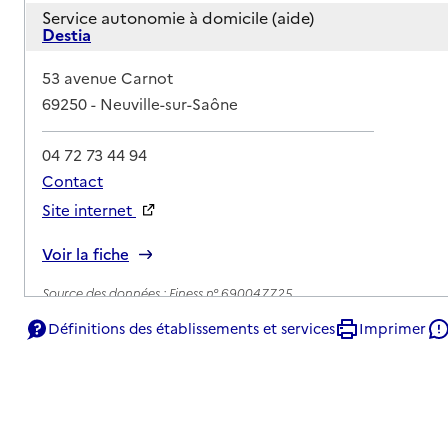
Service autonomie à domicile (aide)
Destia
Adresse
53 avenue Carnot
69250
-
Neuville-sur-Saône
04 72 73 44 94
Contact
Site internet
Rapport HAS
Voir la fiche
Source des données : Finess n° 690047725
Mis à jour le : 22/07/2026
Définitions des établissements et services
Imprimer
Service autonomie à domicile (aide)
Home 5 étoiles
Adresse
19 rue Pierre Dugelay
69250
-
Neuville-sur-Saône