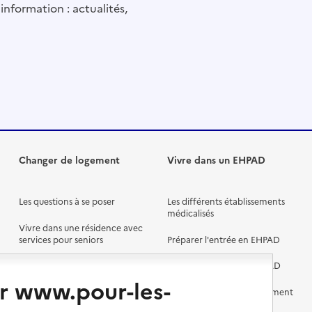
information : actualités,
Changer de logement
Vivre dans un EHPAD
Les questions à se poser
Les différents établissements
médicalisés
Vivre dans une résidence avec
services pour seniors
Préparer l'entrée en EHPAD
Vivre chez un proche
Aides financières en EHPAD
r www.pour-les-
Vivre en accueil familial
Prévention, accompagnement
et soins