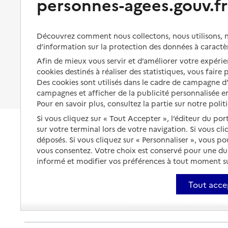
personnes-agees.gouv.fr
Organiser à l'avance sa propre
protection
Vivre à domicile avec une
maladie ou un handicap
Les mesures de protection
Découvrez comment nous collectons, nous utilisons, no
Être hospitalisé
d’information sur la protection des données à caractè
Les obligations de la famille
Afin de mieux vous servir et d’améliorer votre expérien
Fin de vie à domicile
À qui s’adresser ?
cookies destinés à réaliser des statistiques, vous faire
Des cookies sont utilisés dans le cadre de campagne 
Les politiques du grand âge
campagnes et afficher de la publicité personnalisée en
Pour en savoir plus, consultez la partie sur notre polit
Si vous cliquez sur « Tout Accepter », l’éditeur du por
sur votre terminal lors de votre navigation. Si vous cl
déposés. Si vous cliquez sur « Personnaliser », vous p
vous consentez. Votre choix est conservé pour une d
informé et modifier vos préférences à tout moment sur
Tout acce