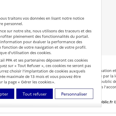
Autres solutions de logement
Comprendre les prix en
EHPAD
us traitons vos données en lisant notre notice
Droits en EHPAD
re personnel.
ce sur notre site, nous utilisons des traceurs et des
Fin de vie en EHPAD
 profiter pleinement des fonctionnalités du portail.
d’information pour évaluer la performance des
 fonction de votre navigation et de votre profil.
ique d'utilisation des cookies.
tail PPA et ses partenaires déposeront ces cookies
iquez sur « Tout Refuser », ces cookies ne seront pas
Portail national d'information 
ourrez choisir l’implantation de cookies auxquels
et de leurs proches, créé par la l
urée maximale de 13 mois et vous pouvez être
et animé par le Service public 
 la page « Gérer les cookies ».
partenaires engagés dans l'acc
leurs aidants.
pter
Tout refuser
Personnaliser
info.gouv.fr
service-public.fr