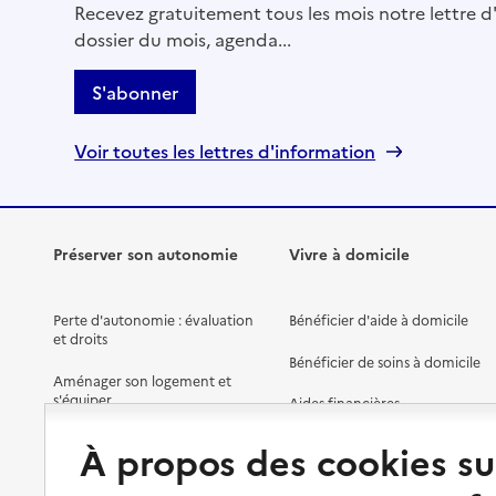
Recevez gratuitement tous les mois notre lettre d'
dossier du mois, agenda...
S'abonner
Voir toutes les lettres d'information
Préserver son autonomie
Vivre à domicile
Perte d'autonomie : évaluation
Bénéficier d'aide à domicile
et droits
Bénéficier de soins à domicile
Aménager son logement et
s'équiper
Aides financières
Préserver son autonomie et sa
Solutions d'accueil temporaire
À propos des cookies su
santé
Partager son logement