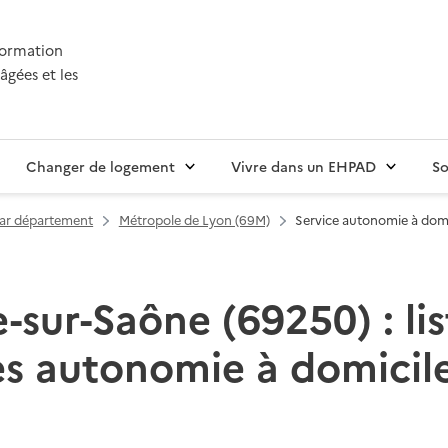
nformation
âgées et les
Changer de logement
Vivre dans un EHPAD
So
par département
Métropole de Lyon (69M)
Service autonomie à domic
-sur-Saône (69250) : li
es autonomie à domicile