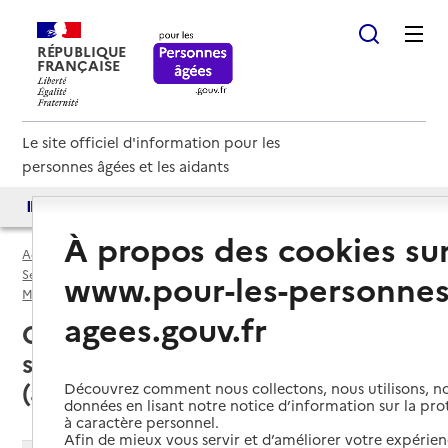
RÉPUBLIQUE
FRANÇAISE
Le site officiel d'information pour les
personnes âgées et les aidants
Accès aux annuaires
Accès par besoin
À propos des cookies su
Accueil
Espace annuaire
Services autonomie à domicile (aide) par département
www.pour-les-personnes
Métropole de Lyon (69M)
Service autonomie à domicile (aide)
agees.gouv.fr
Craponne (69290) : liste des 2
services autonomie à domicile
(aide)
Découvrez comment nous collectons, nous utilisons, no
données en lisant notre notice d’information sur la pr
à caractère personnel.
Afin de mieux vous servir et d’améliorer votre expérienc