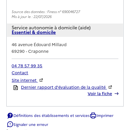
Source des données : Finess n° 690046727
Mis à jour le : 22/07/2026
Service autonomie à domicile (aide)
Essentiel & domicile
Adresse
46 avenue Édouard Millaud
69290
-
Craponne
04 78 57 99 35
Contact
Site internet
Rapport HAS
Dernier rapport d'évaluation de la qualité
Voir la fiche
Source des données : Finess n° 690047360
Mis à jour le : 22/07/2026
Définitions des établissements et services
Imprimer
Signaler une erreur