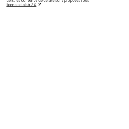
tiers, les contenus de ce site sont proposés sous
licence etalab-2.0
Paramètres sur le choix des cookies