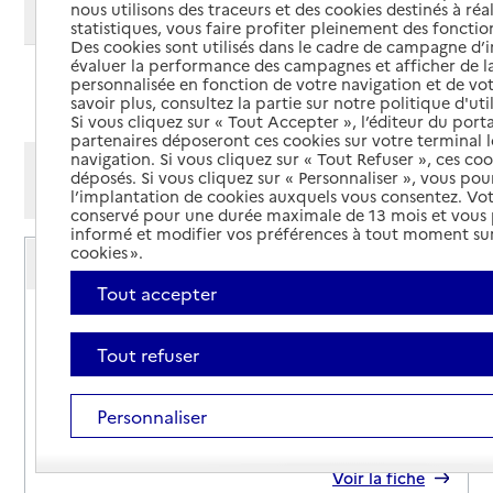
nous utilisons des traceurs et des cookies destinés à réal
Modifier ma recherche
statistiques, vous faire profiter pleinement des fonction
Des cookies sont utilisés dans le cadre de campagne d
évaluer la performance des campagnes et afficher de la
personnalisée en fonction de votre navigation et de vot
Ajouter cette recherche aux favoris
savoir plus, consultez la partie sur notre politique d'uti
Si vous cliquez sur « Tout Accepter », l’éditeur du porta
partenaires déposeront ces cookies sur votre terminal l
navigation. Si vous cliquez sur « Tout Refuser », ces co
Afficher les résultats par:
déposés. Si vous cliquez sur « Personnaliser », vous pou
Mode liste
Mode carte
l’implantation de cookies auxquels vous consentez. Vot
conservé pour une durée maximale de 13 mois et vous
informé et modifier vos préférences à tout moment sur
Service autonomie à domicile (aide)
cookies ».
ADMR Ouest Lyon Métropole
Tout accepter
Adresse
1 avenue Jean Bergeron
69290
-
Craponne
Tout refuser
04 78 50 51 20
Personnaliser
Contact
Site internet
Rapport HAS
Voir la fiche