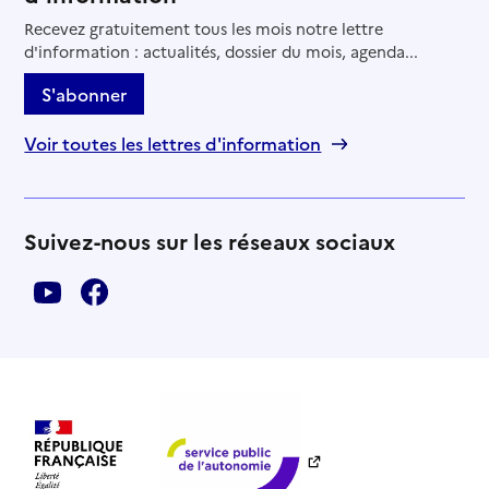
Recevez gratuitement tous les mois notre lettre
03 52 15 12 98
d'information : actualités, dossier du mois, agenda...
Contact
Rapport HAS
S'abonner
Source des données : Finess n° 670024116
Mis à jour le : 22/07/2026
Voir toutes les lettres d'information
Suivez-nous sur les réseaux sociaux