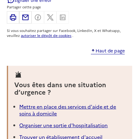
Service autonomie à domicile (aide)
AS Aide et services
Partager cette page
Imprimer
Partager par email
Partager sur Facebook
Partager sur X
Partager sur Linkedin
Adresse
20 rue du Sel
67600
-
Sélestat
Si vous souhaitez partager sur Facebook, LinkedIn, X et Whatsapp,
veuillez
autoriser le dépôt de cookies
.
03 68 05 58 68
Contact
Haut de page
Rapport HAS
Voir la fiche
Source des données : Finess n° 670022037
Mis à jour le : 06/08/2026
Vous êtes dans une situation
Service autonomie à domicile (aide)
d’urgence ?
Aux bons soins
Mettre en place des services d'aide et de
Adresse
18 rue de Saint Die
soins à domicile
67600
-
Sélestat
Organiser une sortie d'hospitalisation
03 90 56 29 60
Trouver un établissement d'accueil
Contact