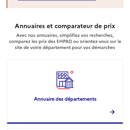
Site internet
Rapport HAS
Voir la fiche
Annuaires et comparateur de prix
Source des données : Finess n° 670019793
Mis à jour le : 06/08/2026
Avec nos annuaires, simplifiez vos recherches,
comparez les prix des EHPAD ou orientez-vous sur le
Service autonomie à domicile (aide)
site de votre département pour vos démarches
Azaé Services
Adresse
4 allee Thomas Edison
67600
-
Sélestat
03 88 82 13 75
Contact
Site internet
Annuaire des départements
Rapport HAS
Voir la fiche
Source des données : Finess n° 670017961
Mis à jour le : 06/08/2026