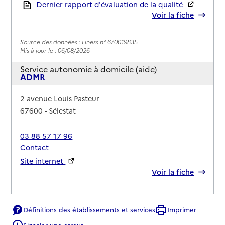
Rapport HAS
Dernier rapport d'évaluation de la qualité
Voir la fiche
Source des données : Finess n° 670019835
Mis à jour le : 06/08/2026
Service autonomie à domicile (aide)
ADMR
Adresse
2 avenue Louis Pasteur
67600
-
Sélestat
03 88 57 17 96
Contact
Site internet
Rapport HAS
Voir la fiche
Source des données : Finess n° 670011089
Mis à jour le : 06/08/2026
Définitions des établissements et services
Imprimer
Signaler une erreur