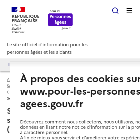
RÉPUBLIQUE
FRANÇAISE
Le site officiel d'information pour les
personnes âgées et les aidants
Accès aux annuaires
Accès par besoin
À propos des cookies su
Accueil
Espace annuaire
Services autonomie à domicile (aide) par département
www.pour-les-personnes
Collectivité européenne d'Alsace (6AE)
Service autonomie à domicile (aide)
agees.gouv.fr
Sélestat (67600) : liste des 10
services autonomie à domicile
Découvrez comment nous collectons, nous utilisons, no
(aide)
données en lisant notre notice d’information sur la pr
à caractère personnel.
Afin de mieux vous servir et d’améliorer votre expérienc