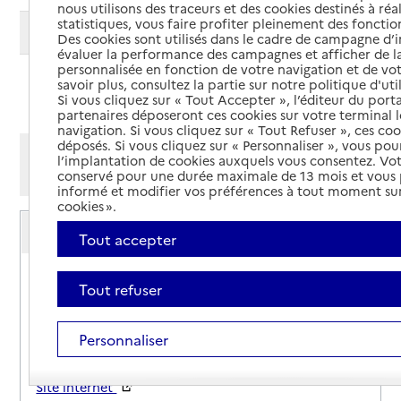
nous utilisons des traceurs et des cookies destinés à réal
statistiques, vous faire profiter pleinement des fonction
Modifier ma recherche
Des cookies sont utilisés dans le cadre de campagne d
évaluer la performance des campagnes et afficher de la
personnalisée en fonction de votre navigation et de vot
savoir plus, consultez la partie sur notre politique d'uti
Ajouter cette recherche aux favoris
Si vous cliquez sur « Tout Accepter », l’éditeur du porta
partenaires déposeront ces cookies sur votre terminal l
navigation. Si vous cliquez sur « Tout Refuser », ces co
déposés. Si vous cliquez sur « Personnaliser », vous pou
Afficher les résultats par:
l’implantation de cookies auxquels vous consentez. Vot
conservé pour une durée maximale de 13 mois et vous
Mode liste
Mode carte
informé et modifier vos préférences à tout moment sur
cookies ».
Service autonomie à domicile (aide)
ADHAP Services
Tout accepter
Adresse
6 avenue du Docteur Charles Houllion
Tout refuser
67600
-
Sélestat
Personnaliser
03 88 58 03 85
Contact
Site internet