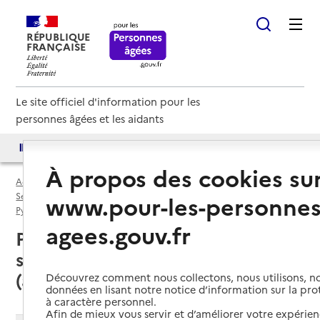
RÉPUBLIQUE
FRANÇAISE
Le site officiel d'information pour les
personnes âgées et les aidants
Accès aux annuaires
Accès par besoin
À propos des cookies su
Accueil
Espace annuaire
Services autonomie à domicile (aide) par département
www.pour-les-personnes
Pyrénées-Orientales (66)
Service autonomie à domicile (aide)
agees.gouv.fr
Perpignan (66100) : liste des 6
services autonomie à domicile
(aide)
Découvrez comment nous collectons, nous utilisons, no
données en lisant notre notice d’information sur la pr
à caractère personnel.
Afin de mieux vous servir et d’améliorer votre expérienc