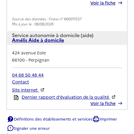
Voir la fiche
Source des données : Finess n° 660011537
Mis à jour le : 06/08/2026
Service autonomie à domicile (aide)
Amélis Aide à domicile
Adresse
424 avenue Eole
66100
-
Perpignan
04 68 50 48 44
Contact
Site internet
Rapport HAS
Dernier rapport d'évaluation de la qualité
Voir la fiche
Définitions des établissements et services
Imprimer
Source des données : Finess n° 660010224
Mis à jour le : 06/08/2026
Signaler une erreur