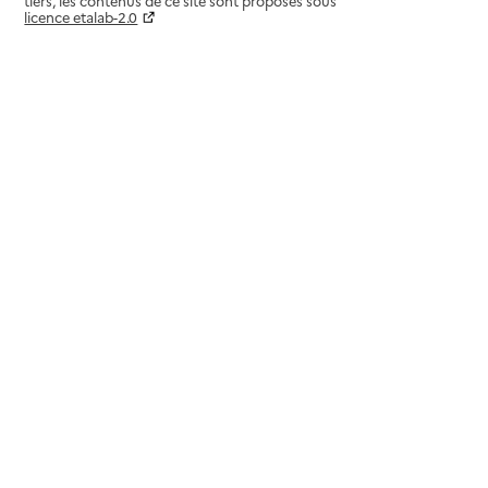
tiers, les contenus de ce site sont proposés sous
licence etalab-2.0
Paramètres sur le choix des cookies