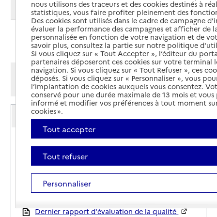
nous utilisons des traceurs et des cookies destinés à réal
Modifier ma recherche
statistiques, vous faire profiter pleinement des fonction
Des cookies sont utilisés dans le cadre de campagne d
évaluer la performance des campagnes et afficher de la
personnalisée en fonction de votre navigation et de vot
Ajouter cette recherche aux favoris
savoir plus, consultez la partie sur notre politique d'uti
Si vous cliquez sur « Tout Accepter », l’éditeur du porta
partenaires déposeront ces cookies sur votre terminal l
navigation. Si vous cliquez sur « Tout Refuser », ces co
Afficher les résultats par:
déposés. Si vous cliquez sur « Personnaliser », vous pou
Mode liste
Mode carte
l’implantation de cookies auxquels vous consentez. Vot
conservé pour une durée maximale de 13 mois et vous
informé et modifier vos préférences à tout moment sur
Service autonomie à domicile (aide)
cookies ».
Adéma
Tout accepter
Adresse
Zae Tecnosud
66100
-
Perpignan
Tout refuser
04 68 05 25 05
Personnaliser
Contact
Site internet
Rapport HAS
Dernier rapport d'évaluation de la qualité