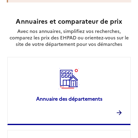
Contact
Site internet
Rapport HAS
Dernier rapport d'évaluation de la qualité
Annuaires et comparateur de prix
Voir la fiche
Avec nos annuaires, simplifiez vos recherches,
comparez les prix des EHPAD ou orientez-vous sur le
Source des données : Finess n° 660009234
site de votre département pour vos démarches
Mis à jour le : 06/08/2026
Service autonomie à domicile (aide)
Les Automnales
Adresse
115 avenue Georges Guynemer
66100
-
Perpignan
04 68 66 98 98
Annuaire des départements
Contact
Rapport HAS
Voir la fiche
Source des données : Finess n° 660010547
Mis à jour le : 06/08/2026