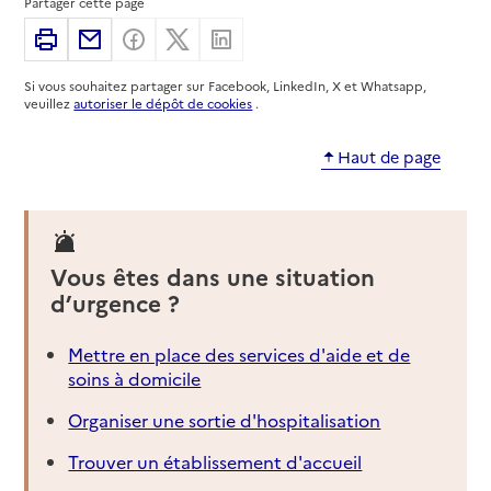
Partager cette page
Service autonomie à domicile (aide)
Arrélia services
Imprimer
Partager par email
Partager sur Facebook
Partager sur X
Partager sur Linkedin
Adresse
840 avenue d'Espagne
Si vous souhaitez partager sur Facebook, LinkedIn, X et Whatsapp,
66100
-
Perpignan
veuillez
autoriser le dépôt de cookies
.
04 68 85 73 55
Haut de page
Contact
Rapport HAS
Voir la fiche
Source des données : Finess n° 660010877
Vous êtes dans une situation
Mis à jour le : 06/08/2026
d’urgence ?
Service autonomie à domicile (aide)
Joseph Sauvy
Mettre en place des services d'aide et de
soins à domicile
Adresse
Rue François Broussais CS 20007
66100
-
Perpignan
Organiser une sortie d'hospitalisation
Trouver un établissement d'accueil
04 68 98 39 11