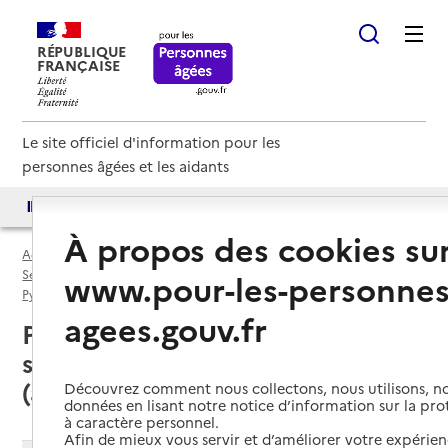
RÉPUBLIQUE
FRANÇAISE
Le site officiel d'information pour les
personnes âgées et les aidants
Accès aux annuaires
Accès par besoin
À propos des cookies su
Accueil
Espace annuaire
Services autonomie à domicile (aide) par département
www.pour-les-personnes
Pyrénées-Orientales (66)
Service autonomie à domicile (aide)
agees.gouv.fr
Perpignan (66000) : liste des 16
services autonomie à domicile
(aide)
Découvrez comment nous collectons, nous utilisons, no
données en lisant notre notice d’information sur la pr
à caractère personnel.
Afin de mieux vous servir et d’améliorer votre expérienc