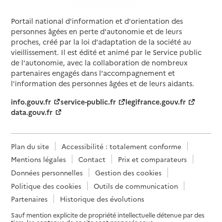
Rapport HAS
Voir la fiche
Portail national d'information et d'orientation des
personnes âgées en perte d'autonomie et de leurs
Source des données : Finess n° 660012006
Mis à jour le : 05/08/2026
proches, créé par la loi d'adaptation de la société au
vieillissement. Il est édité et animé par le Service public
Service autonomie à domicile (aide)
de l'autonomie, avec la collaboration de nombreux
Présence 66
partenaires engagés dans l'accompagnement et
l'information des personnes âgées et de leurs aidants.
Adresse
19 allée Aimé Giral
66000
-
Perpignan
info.gouv.fr
service-public.fr
legifrance.gouv.fr
data.gouv.fr
04 68 66 85 65
Contact
Plan du site
Accessibilité : totalement conforme
Site internet
Mentions légales
Contact
Prix et comparateurs
Rapport HAS
Voir la fiche
Données personnelles
Gestion des cookies
Politique des cookies
Outils de communication
Source des données : Finess n° 660004557
Mis à jour le : 05/08/2026
Partenaires
Historique des évolutions
Service autonomie à domicile (aide)
Sauf mention explicite de propriété intellectuelle détenue par des
Roussillon ménage & services