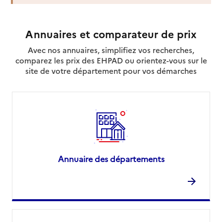
04 68 08 17 23
Contact
Site internet
Annuaires et comparateur de prix
Rapport HAS
Voir la fiche
Avec nos annuaires, simplifiez vos recherches,
comparez les prix des EHPAD ou orientez-vous sur le
Source des données : Finess n° 660010612
site de votre département pour vos démarches
Mis à jour le : 05/08/2026
Service autonomie à domicile (aide)
ASSAD Roussillon
Adresse
1 rue commandant Bazy
66000
-
Perpignan
04 68 68 42 42
Annuaire des départements
Contact
Site internet
Rapport HAS
Voir la fiche
Source des données : Finess n° 660785825