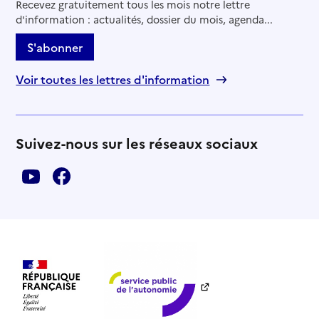
Recevez gratuitement tous les mois notre lettre
Adresse
d'information : actualités, dossier du mois, agenda...
5 place Alain Gerbault
66000
-
Perpignan
S'abonner
04 82 29 74 13
Voir toutes les lettres d'information
Site internet
Rapport HAS
Voir la fiche
Suivez-nous sur les réseaux sociaux
Source des données : Finess n° 660011859
Mis à jour le : 05/08/2026
Service autonomie à domicile (aide)
Domusvi domicile
Adresse
82 bis avenue du général de Gaulle
66000
-
Perpignan
04 48 22 03 72
Contact
Site internet