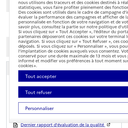
nous utilisons des traceurs et des cookies destinés à réal
Modifier ma recherche
statistiques, vous faire profiter pleinement des fonction
Des cookies sont utilisés dans le cadre de campagne d
évaluer la performance des campagnes et afficher de la
personnalisée en fonction de votre navigation et de vot
Ajouter cette recherche aux favoris
savoir plus, consultez la partie sur notre politique d'uti
Si vous cliquez sur « Tout Accepter », l’éditeur du porta
partenaires déposeront ces cookies sur votre terminal l
navigation. Si vous cliquez sur « Tout Refuser », ces co
Afficher les résultats par:
déposés. Si vous cliquez sur « Personnaliser », vous pou
Mode liste
Mode carte
l’implantation de cookies auxquels vous consentez. Vot
conservé pour une durée maximale de 13 mois et vous
informé et modifier vos préférences à tout moment sur
Service autonomie à domicile (aide)
cookies ».
A Nostra casa
Tout accepter
Adresse
5 place de la Sardane
66000
-
Perpignan
Tout refuser
04 30 82 47 52
Personnaliser
Contact
Site internet
Rapport HAS
Dernier rapport d'évaluation de la qualité