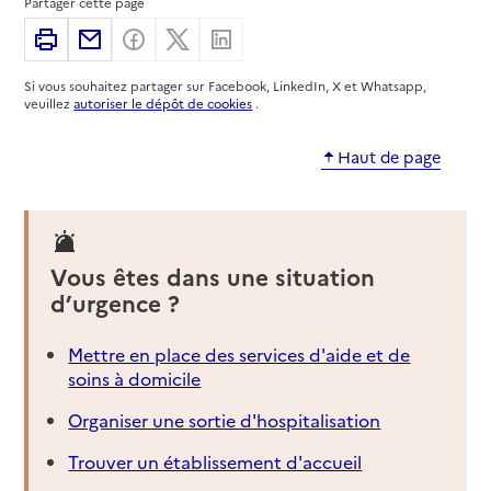
Partager cette page
Service autonomie à domicile (aide)
ADMR Vallée de l'Agly
Imprimer
Partager par email
Partager sur Facebook
Partager sur X
Partager sur Linkedin
Adresse
63 avenue maréchal Joffre
Si vous souhaitez partager sur Facebook, LinkedIn, X et Whatsapp,
66000
-
Perpignan
veuillez
autoriser le dépôt de cookies
.
04 68 89 32 60
Haut de page
Contact
Site internet
Rapport HAS
Voir la fiche
Vous êtes dans une situation
Source des données : Finess n° 660011115
d’urgence ?
Mis à jour le : 05/08/2026
Service autonomie à domicile (aide)
Mettre en place des services d'aide et de
Adomia - Domidom
soins à domicile
Adresse
64 avenue du général de Gaulle
Organiser une sortie d'hospitalisation
66000
-
Perpignan
Trouver un établissement d'accueil