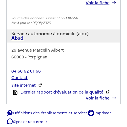
Voir la fiche
Source des données : Finess n° 660010596
Mis à jour le : 05/08/2026
Service autonomie à domicile (aide)
Abad
Adresse
29 avenue Marcelin Albert
66000
-
Perpignan
04 68 62 01 66
Contact
Site internet
Rapport HAS
Dernier rapport d'évaluation de la qualité
Voir la fiche
Définitions des établissements et services
Imprimer
Source des données : Finess n° 660010778
Mis à jour le : 05/08/2026
Signaler une erreur