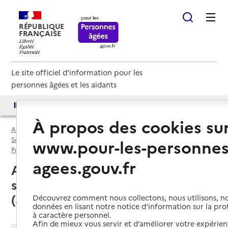
RÉPUBLIQUE
FRANÇAISE
Le site officiel d'information pour les
personnes âgées et les aidants
Accès aux annuaires
Accès par besoin
À propos des cookies su
Accueil
Espace annuaire
Services autonomie à domicile (aide) par département
www.pour-les-personnes
Puy-de-Dôme (63)
Service autonomie à domicile (aide)
agees.gouv.fr
Arlanc (63220) : liste des 2
services autonomie à domicile
(aide)
Découvrez comment nous collectons, nous utilisons, no
données en lisant notre notice d’information sur la pr
à caractère personnel.
Afin de mieux vous servir et d’améliorer votre expérienc