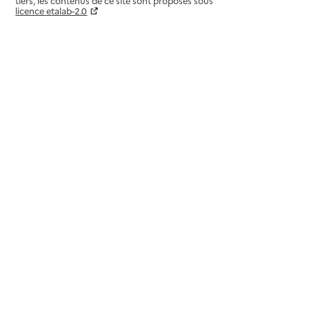
tiers, les contenus de ce site sont proposés sous
licence etalab-2.0
Paramètres sur le choix des cookies