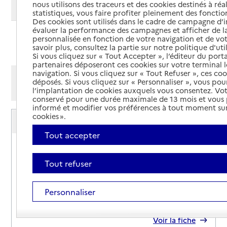
nous utilisons des traceurs et des cookies destinés à réal
Modifier ma recherche
statistiques, vous faire profiter pleinement des fonction
Des cookies sont utilisés dans le cadre de campagne d
évaluer la performance des campagnes et afficher de la
personnalisée en fonction de votre navigation et de vot
Ajouter cette recherche aux favoris
savoir plus, consultez la partie sur notre politique d'uti
Si vous cliquez sur « Tout Accepter », l’éditeur du porta
partenaires déposeront ces cookies sur votre terminal l
navigation. Si vous cliquez sur « Tout Refuser », ces co
Afficher les résultats par:
déposés. Si vous cliquez sur « Personnaliser », vous pou
Mode liste
Mode carte
l’implantation de cookies auxquels vous consentez. Vot
conservé pour une durée maximale de 13 mois et vous
informé et modifier vos préférences à tout moment sur
Service autonomie à domicile (aide)
cookies ».
ADMR
Tout accepter
Adresse
41 route de Beurriéres
63220
-
Arlanc
Tout refuser
04 73 72 69 23
Personnaliser
Contact
Site internet
Rapport HAS
Voir la fiche