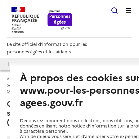
RÉPUBLIQUE
FRANÇAISE
Le site officiel d'information pour les
personnes âgées et les aidants
Accès aux annuaires
Accès par besoin
À propos des cookies su
Accueil
Espace annuaire
Services autonomie à domicile (aide) par département
www.pour-les-personnes
Orne (61)
Service autonomie à domicile (aide)
agees.gouv.fr
Courtomer (61390) : liste des
services autonomie à domicile
(aide)
Découvrez comment nous collectons, nous utilisons, no
données en lisant notre notice d’information sur la pr
à caractère personnel.
Afin de mieux vous servir et d’améliorer votre expérienc