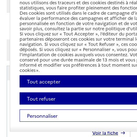
nous utilisons des traceurs et des cookies destinés à réal
Modifier ma recherche
statistiques, vous faire profiter pleinement des fonction
Des cookies sont utilisés dans le cadre de campagne d
évaluer la performance des campagnes et afficher de la
personnalisée en fonction de votre navigation et de vot
Ajouter cette recherche aux favoris
savoir plus, consultez la partie sur notre politique d'uti
Si vous cliquez sur « Tout Accepter », l’éditeur du porta
partenaires déposeront ces cookies sur votre terminal l
navigation. Si vous cliquez sur « Tout Refuser », ces co
Afficher les résultats par:
déposés. Si vous cliquez sur « Personnaliser », vous pou
Mode liste
Mode carte
l’implantation de cookies auxquels vous consentez. Vot
conservé pour une durée maximale de 13 mois et vous
informé et modifier vos préférences à tout moment sur
Service autonomie à domicile (aide)
cookies ».
UNA Canton de Courtomer
Tout accepter
Adresse
7 place Saint Lhomer
61390
-
Courtomer
Tout refuser
02 33 28 82 22
Personnaliser
Contact
Site internet
Rapport HAS
Voir la fiche