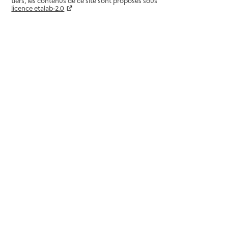
tiers, les contenus de ce site sont proposés sous
licence etalab-2.0
Paramètres sur le choix des cookies