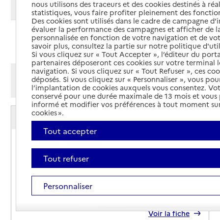
nous utilisons des traceurs et des cookies destinés à réal
Modifier ma recherche
statistiques, vous faire profiter pleinement des fonction
Des cookies sont utilisés dans le cadre de campagne d
évaluer la performance des campagnes et afficher de la
personnalisée en fonction de votre navigation et de vot
Ajouter cette recherche aux favoris
savoir plus, consultez la partie sur notre politique d'uti
Si vous cliquez sur « Tout Accepter », l’éditeur du porta
partenaires déposeront ces cookies sur votre terminal l
navigation. Si vous cliquez sur « Tout Refuser », ces co
Afficher les résultats par:
déposés. Si vous cliquez sur « Personnaliser », vous pou
Mode liste
Mode carte
l’implantation de cookies auxquels vous consentez. Vot
conservé pour une durée maximale de 13 mois et vous
informé et modifier vos préférences à tout moment sur
Service autonomie à domicile (aide)
cookies ».
O2
Tout accepter
Adresse
21 rue Ferdinand Buisson
61200
-
Argentan
Tout refuser
07 63 77 38 25
Personnaliser
Contact
Site internet
Rapport HAS
Voir la fiche