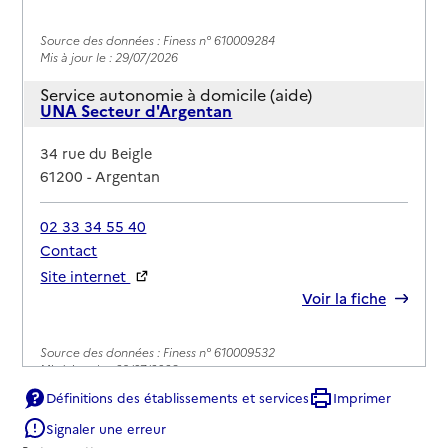
Source des données : Finess n° 610009284
Mis à jour le : 29/07/2026
Service autonomie à domicile (aide)
UNA Secteur d'Argentan
Adresse
34 rue du Beigle
61200
-
Argentan
02 33 34 55 40
Contact
Site internet
Rapport HAS
Voir la fiche
Source des données : Finess n° 610009532
Mis à jour le : 29/07/2026
Définitions des établissements et services
Imprimer
Signaler une erreur