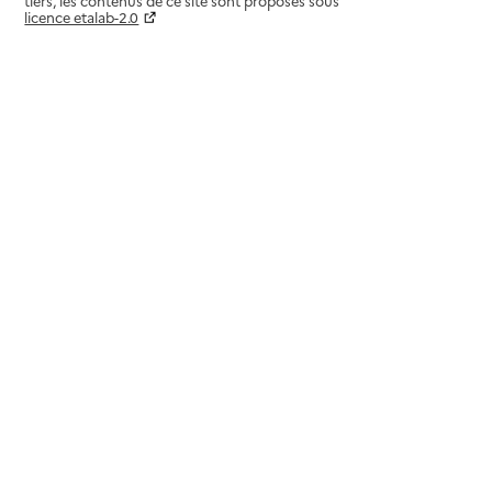
tiers, les contenus de ce site sont proposés sous
licence etalab-2.0
Paramètres sur le choix des cookies