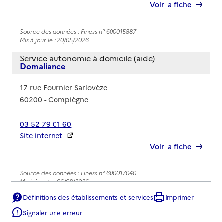
Voir la fiche
Source des données : Finess n° 600015887
Mis à jour le : 20/05/2026
Service autonomie à domicile (aide)
Domaliance
Adresse
17 rue Fournier Sarlovèze
60200
-
Compiègne
03 52 79 01 60
Site internet
Rapport HAS
Voir la fiche
Source des données : Finess n° 600017040
Mis à jour le : 06/08/2026
Définitions des établissements et services
Imprimer
Service autonomie à domicile (aide)
Domusvi domicile 60
Signaler une erreur