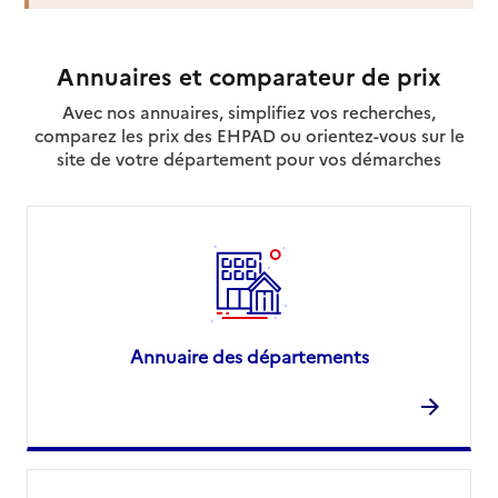
Source des données : Finess n° 600016869
Annuaires et comparateur de prix
Mis à jour le : 23/07/2026
Avec nos annuaires, simplifiez vos recherches,
Service autonomie à domicile (aide)
Montana
comparez les prix des EHPAD ou orientez-vous sur le
site de votre département pour vos démarches
Adresse
3 avenue du 25ème Régiment du Génie de l'Air
60200
-
Compiègne
03 75 24 11 00
Site internet
Rapport HAS
Voir la fiche
Annuaire des départements
Source des données : Finess n° 600016828
Mis à jour le : 22/07/2026
Service autonomie à domicile (aide)
O2
Adresse