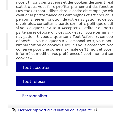
nous utilisons des traceurs et des cookies destinés à réal
Modifier ma recherche
statistiques, vous faire profiter pleinement des fonction
Des cookies sont utilisés dans le cadre de campagne d
évaluer la performance des campagnes et afficher de la
personnalisée en fonction de votre navigation et de vot
Ajouter cette recherche aux favoris
savoir plus, consultez la partie sur notre politique d'uti
Si vous cliquez sur « Tout Accepter », l’éditeur du porta
partenaires déposeront ces cookies sur votre terminal l
navigation. Si vous cliquez sur « Tout Refuser », ces co
Afficher les résultats par:
déposés. Si vous cliquez sur « Personnaliser », vous pou
Mode liste
Mode carte
l’implantation de cookies auxquels vous consentez. Vot
conservé pour une durée maximale de 13 mois et vous
informé et modifier vos préférences à tout moment sur
Service autonomie à domicile (aide)
cookies ».
ADHAP Services
Tout accepter
Adresse
149 rue de Paris
60200
-
Compiègne
Tout refuser
03 44 36 72 96
Personnaliser
Contact
Site internet
Rapport HAS
Dernier rapport d'évaluation de la qualité