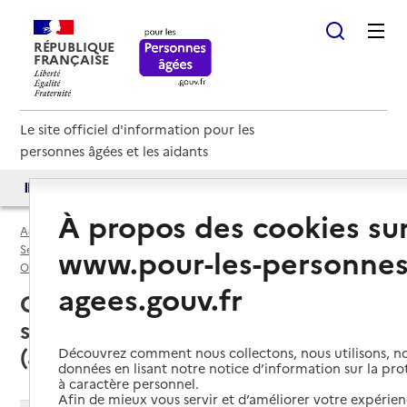
RÉPUBLIQUE
FRANÇAISE
Le site officiel d'information pour les
personnes âgées et les aidants
Accès aux annuaires
Accès par besoin
À propos des cookies su
Accueil
Espace annuaire
Services autonomie à domicile (aide) par département
www.pour-les-personnes
Oise (60)
Service autonomie à domicile (aide)
agees.gouv.fr
Compiègne (60200) : liste des 8
services autonomie à domicile
(aide)
Découvrez comment nous collectons, nous utilisons, no
données en lisant notre notice d’information sur la pr
à caractère personnel.
Afin de mieux vous servir et d’améliorer votre expérienc