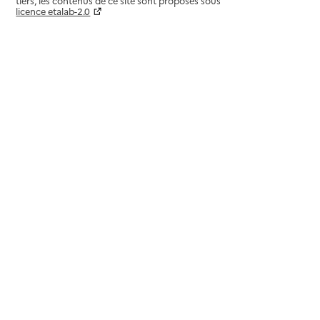
tiers, les contenus de ce site sont proposés sous
licence etalab-2.0
Paramètres sur le choix des cookies