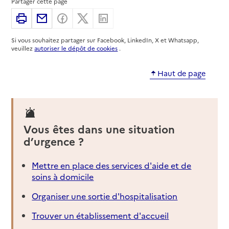
Partager cette page
Adresse
9 rue de Bouvines
Imprimer
Partager par email
Partager sur Facebook
Partager sur X
Partager sur Linkedin
60200
-
Compiègne
Si vous souhaitez partager sur Facebook, LinkedIn, X et Whatsapp,
03 68 46 16 19
veuillez
autoriser le dépôt de cookies
.
Site internet
Rapport HAS
Voir la fiche
Haut de page
Source des données : Finess n° 600008841
Mis à jour le : 29/07/2026
Service autonomie à domicile (aide)
Vous êtes dans une situation
L'Arche Oise
d’urgence ?
Adresse
8 rue du Four Saint-Jacques
Mettre en place des services d'aide et de
60200
-
Compiègne
soins à domicile
03 44 30 27 80
Organiser une sortie d'hospitalisation
Contact
Trouver un établissement d'accueil
Site internet
Rapport HAS
Voir la fiche