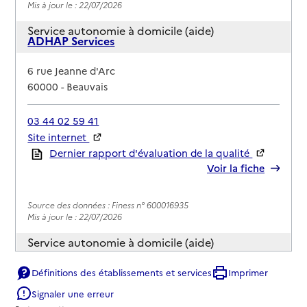
Mis à jour le : 22/07/2026
Service autonomie à domicile (aide)
ADHAP Services
Adresse
6 rue Jeanne d'Arc
60000
-
Beauvais
03 44 02 59 41
Site internet
Rapport HAS
Dernier rapport d'évaluation de la qualité
Voir la fiche
Source des données : Finess n° 600016935
Mis à jour le : 22/07/2026
Service autonomie à domicile (aide)
ADMR
Définitions des établissements et services
Imprimer
Adresse
23 rue Jean Monnet
Signaler une erreur
60000
-
Beauvais