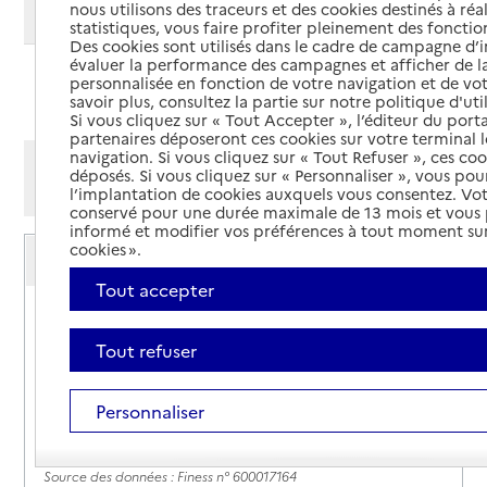
nous utilisons des traceurs et des cookies destinés à réal
Modifier ma recherche
statistiques, vous faire profiter pleinement des fonction
Des cookies sont utilisés dans le cadre de campagne d
évaluer la performance des campagnes et afficher de la
personnalisée en fonction de votre navigation et de vot
Ajouter cette recherche aux favoris
savoir plus, consultez la partie sur notre politique d'uti
Si vous cliquez sur « Tout Accepter », l’éditeur du porta
partenaires déposeront ces cookies sur votre terminal l
navigation. Si vous cliquez sur « Tout Refuser », ces co
Afficher les résultats par:
déposés. Si vous cliquez sur « Personnaliser », vous pou
Mode liste
Mode carte
l’implantation de cookies auxquels vous consentez. Vot
conservé pour une durée maximale de 13 mois et vous
informé et modifier vos préférences à tout moment sur
Service autonomie à domicile (aide)
cookies ».
ADA Services
Tout accepter
Adresse
36 avenue Salvador Allendé
60000
-
Beauvais
Tout refuser
03 44 22 04 10
Personnaliser
Rapport HAS
Voir la fiche
Source des données : Finess n° 600017164