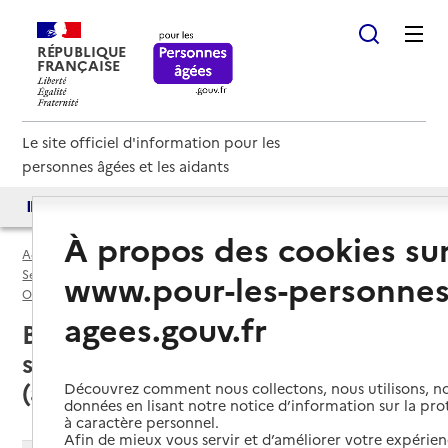
RÉPUBLIQUE
FRANÇAISE
Le site officiel d'information pour les
personnes âgées et les aidants
Accès aux annuaires
Accès par besoin
À propos des cookies su
Accueil
Espace annuaire
Services autonomie à domicile (aide) par département
www.pour-les-personnes
Oise (60)
Service autonomie à domicile (aide)
agees.gouv.fr
Beauvais (60000) : liste des 14
services autonomie à domicile
(aide)
Découvrez comment nous collectons, nous utilisons, no
données en lisant notre notice d’information sur la pr
à caractère personnel.
Afin de mieux vous servir et d’améliorer votre expérienc