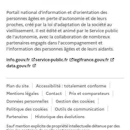
Adresse
11 rue de la Préfecture
Portail national d'information et d'orientation des
60000
-
Beauvais
personnes âgées en perte d'autonomie et de leurs
proches, créé par la loi d'adaptation de la société au
03 44 45 56 86
vieillissement. Il est édité et animé par le Service public
Contact
de l'autonomie, avec la collaboration de nombreux
Rapport HAS
Voir la fiche
partenaires engagés dans l'accompagnement et
l'information des personnes âgées et de leurs aidants.
Source des données : Finess n° 600009047
info.gouv.fr
service-public.fr
legifrance.gouv.fr
Mis à jour le : 29/07/2026
data.gouv.fr
Service autonomie à domicile (aide)
Vitalliance
Plan du site
Accessibilité : totalement conforme
Adresse
1 rue du Pont de Paris
Mentions légales
Contact
Prix et comparateurs
60000
-
Beauvais
Données personnelles
Gestion des cookies
Politique des cookies
Outils de communication
03 75 00 04 83
Partenaires
Historique des évolutions
Contact
Sauf mention explicite de propriété intellectuelle détenue par des
Site internet