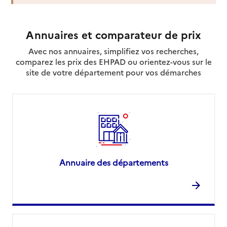
Adresse
23 rue Jean Monnet
60000
-
Beauvais
Annuaires et comparateur de prix
Avec nos annuaires, simplifiez vos recherches,
03 44 37 33 72
comparez les prix des EHPAD ou orientez-vous sur le
Contact
site de votre département pour vos démarches
Rapport HAS
Source des données : Finess n° 600018584
Mis à jour le : 23/02/2026
Service autonomie à domicile (aide)
CAP Services
Adresse
15 rue Saint-Pierre
60000
-
Beauvais
Annuaire des départements
09 61 69 34 31
Rapport HAS
Voir la fiche
Source des données : Finess n° 600016364