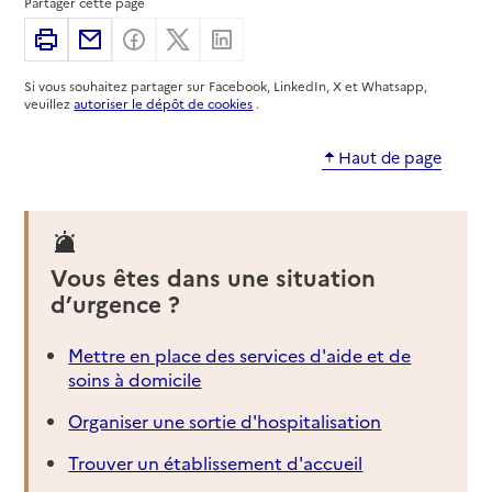
Partager cette page
Imprimer
Partager par email
Partager sur Facebook
Partager sur X
Partager sur Linkedin
03 44 37 33 72
Contact
Si vous souhaitez partager sur Facebook, LinkedIn, X et Whatsapp,
Rapport HAS
veuillez
autoriser le dépôt de cookies
.
Source des données : Finess n° 600018568
Mis à jour le : 23/02/2026
Haut de page
Service autonomie à domicile (aide)
ADMR
Adresse
23 rue Jean Monnet
60000
-
Beauvais
Vous êtes dans une situation
d’urgence ?
03 44 37 33 72
Contact
Mettre en place des services d'aide et de
Rapport HAS
soins à domicile
Source des données : Finess n° 600018576
Mis à jour le : 23/02/2026
Organiser une sortie d'hospitalisation
Service autonomie à domicile (aide)
Trouver un établissement d'accueil
ADMR