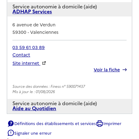
Service autonomie à domicile (aide)
ADHAP Services
Adresse
6 avenue de Verdun
59300
-
Valenciennes
03 59 61 03 89
Contact
Site internet
Rapport HAS
Voir la fiche
Source des données : Finess n° 590071437
Mis à jour le : 01/08/2026
Service autonomie à domicile (aide)
Aide au Quotidien
Adresse
9 rue des Glatignies
Définitions des établissements et services
Imprimer
59300
-
Valenciennes
Signaler une erreur