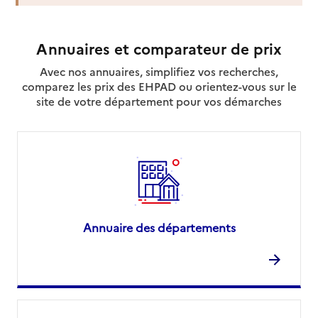
Source des données : Finess n° 590067476
Mis à jour le : 01/08/2026
Service autonomie à domicile (aide)
Annuaires et comparateur de prix
Domicil +
Avec nos annuaires, simplifiez vos recherches,
Adresse
1 avenue du Sénateur Girard
comparez les prix des EHPAD ou orientez-vous sur le
site de votre département pour vos démarches
59300
-
Valenciennes
03 62 26 35 25
Contact
Site internet
Rapport HAS
Voir la fiche
Annuaire des départements
Source des données : Finess n° 590065884
Mis à jour le : 01/08/2026
Service autonomie à domicile (aide)
Domitys L'Esquisse
Adresse
22 chemin du Halage