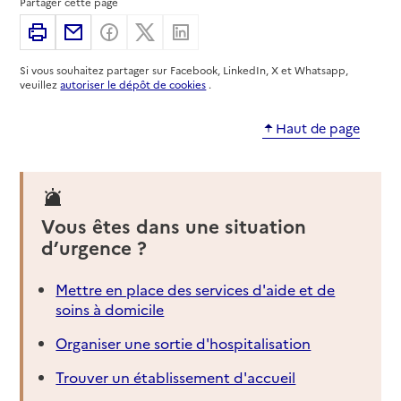
Partager cette page
03 27 48 17 31
Imprimer
Partager par email
Partager sur Facebook
Partager sur X
Partager sur Linkedin
Contact
Site internet
Si vous souhaitez partager sur Facebook, LinkedIn, X et Whatsapp,
Rapport HAS
Voir la fiche
veuillez
autoriser le dépôt de cookies
.
Haut de page
Source des données : Finess n° 590069217
Mis à jour le : 01/08/2026
Service autonomie à domicile (aide)
Azaé Services Hainaut
Vous êtes dans une situation
Adresse
44 avenue Villars
d’urgence ?
59300
-
Valenciennes
Mettre en place des services d'aide et de
03 27 46 56 06
soins à domicile
Contact
Site internet
Organiser une sortie d'hospitalisation
Rapport HAS
Voir la fiche
Trouver un établissement d'accueil