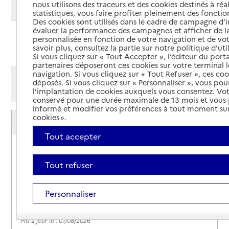
nous utilisons des traceurs et des cookies destinés à réal
Modifier ma recherche
statistiques, vous faire profiter pleinement des fonction
Des cookies sont utilisés dans le cadre de campagne d
évaluer la performance des campagnes et afficher de la
personnalisée en fonction de votre navigation et de vot
Ajouter cette recherche aux favoris
savoir plus, consultez la partie sur notre politique d'uti
Si vous cliquez sur « Tout Accepter », l’éditeur du porta
partenaires déposeront ces cookies sur votre terminal l
navigation. Si vous cliquez sur « Tout Refuser », ces co
Afficher les résultats par:
déposés. Si vous cliquez sur « Personnaliser », vous pou
Mode liste
Mode carte
l’implantation de cookies auxquels vous consentez. Vot
conservé pour une durée maximale de 13 mois et vous
informé et modifier vos préférences à tout moment sur
Service autonomie à domicile (aide)
cookies ».
ADGV DOMICILE
Tout accepter
Adresse
Rue Percepain
59300
-
Valenciennes
Tout refuser
Rapport HAS
Voir la fiche
Personnaliser
Source des données : Finess n° 590070744
Mis à jour le : 01/08/2026