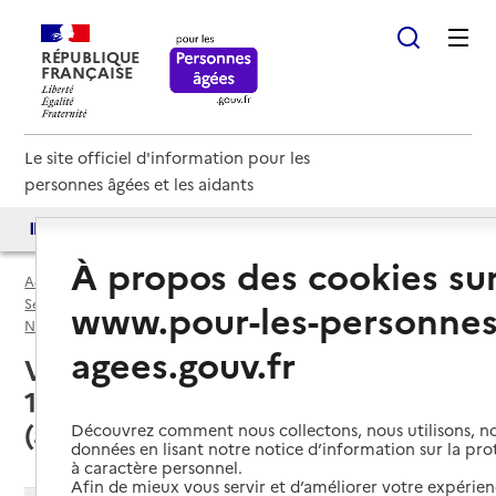
RÉPUBLIQUE
FRANÇAISE
Le site officiel d'information pour les
personnes âgées et les aidants
Accès aux annuaires
Accès par besoin
À propos des cookies su
Accueil
Espace annuaire
Services autonomie à domicile (aide) par département
www.pour-les-personnes
Nord (59)
Service autonomie à domicile (aide)
agees.gouv.fr
Valenciennes (59300) : liste des
16 services autonomie à domicile
(aide)
Découvrez comment nous collectons, nous utilisons, no
données en lisant notre notice d’information sur la pr
à caractère personnel.
Afin de mieux vous servir et d’améliorer votre expérienc