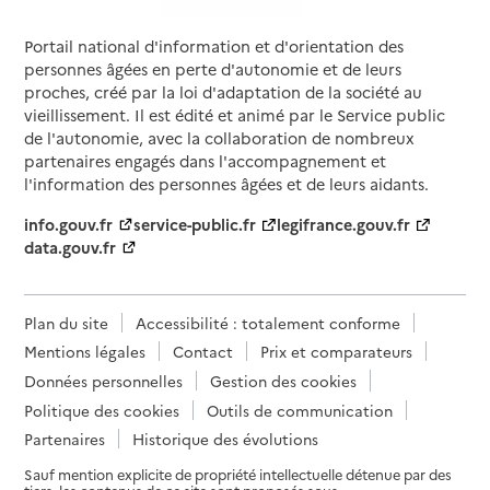
59300
-
Valenciennes
Portail national d'information et d'orientation des
personnes âgées en perte d'autonomie et de leurs
03 20 16 39 10
proches, créé par la loi d'adaptation de la société au
Contact
vieillissement. Il est édité et animé par le Service public
Rapport HAS
Voir la fiche
de l'autonomie, avec la collaboration de nombreux
partenaires engagés dans l'accompagnement et
l'information des personnes âgées et de leurs aidants.
Source des données : Finess n° 590063061
Mis à jour le : 01/08/2026
info.gouv.fr
service-public.fr
legifrance.gouv.fr
data.gouv.fr
Service autonomie à domicile (aide)
SOS Family
Adresse
59 boulevard Pater
Plan du site
Accessibilité : totalement conforme
59300
-
Valenciennes
Mentions légales
Contact
Prix et comparateurs
Données personnelles
Gestion des cookies
03 20 47 10 10
Politique des cookies
Outils de communication
Site internet
Partenaires
Historique des évolutions
Rapport HAS
Source des données : Finess n° 590074597
Sauf mention explicite de propriété intellectuelle détenue par des
Mis à jour le : 23/02/2026