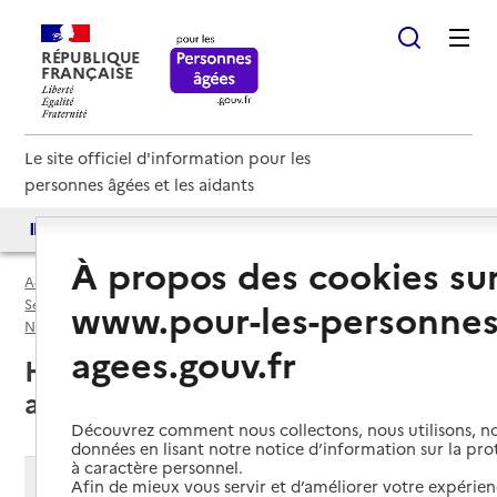
RÉPUBLIQUE
FRANÇAISE
Le site officiel d'information pour les
personnes âgées et les aidants
Accès aux annuaires
Accès par besoin
À propos des cookies su
Accueil
Espace annuaire
www.pour-les-personnes
Services autonomie à domicile (aide) par département
Nord (59)
Service autonomie à domicile (aide)
agees.gouv.fr
Hem (59510) : liste des 3 services
autonomie à domicile (aide)
Découvrez comment nous collectons, nous utilisons, no
données en lisant notre notice d’information sur la pr
à caractère personnel.
Modifier ma recherche
Afin de mieux vous servir et d’améliorer votre expérienc