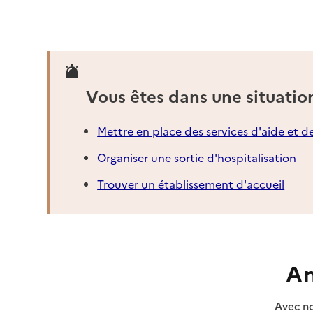
59190
-
Hazebrouck
03 74 03 01 51
Contact
Site internet
Vous êtes dans une situatio
Rapport HAS
Dernier rapport d'évaluation de la qualité
Mettre en place des services d'aide et d
Voir la fiche
Organiser une sortie d'hospitalisation
Source des données : Finess n° 590063285
Trouver un établissement d'accueil
Mis à jour le : 01/08/2026
Service autonomie à domicile (aide)
Service de portage des repas
Adresse
59190
-
Hazebrouck
An
Rapport HAS
Voir la fiche
Avec no