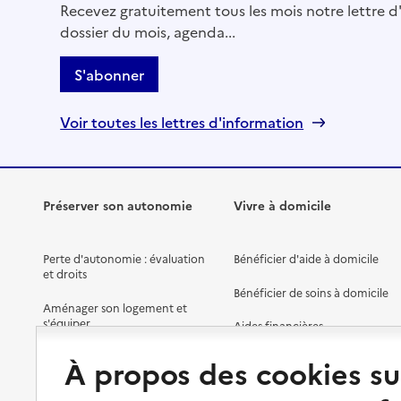
Recevez gratuitement tous les mois notre lettre d'
dossier du mois, agenda...
S'abonner
Voir toutes les lettres d'information
Préserver son autonomie
Vivre à domicile
Perte d'autonomie : évaluation
Bénéficier d'aide à domicile
et droits
Bénéficier de soins à domicile
Aménager son logement et
s'équiper
Aides financières
Préserver son autonomie et sa
Solutions d'accueil temporaire
À propos des cookies su
santé
Partager son logement