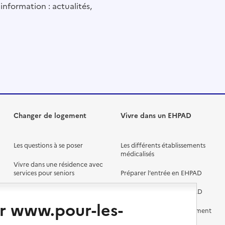
information : actualités,
Changer de logement
Vivre dans un EHPAD
Les questions à se poser
Les différents établissements
médicalisés
Vivre dans une résidence avec
services pour seniors
Préparer l'entrée en EHPAD
Vivre chez un proche
Aides financières en EHPAD
r www.pour-les-
Vivre en accueil familial
Prévention, accompagnement
et soins