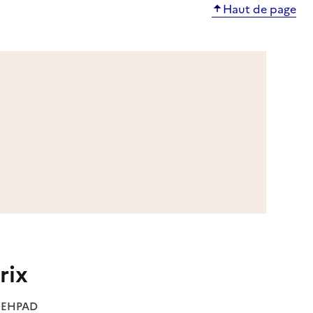
Haut de page
rix
es EHPAD