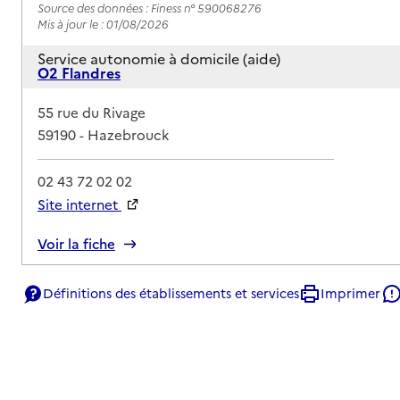
Source des données : Finess n° 590068276
Mis à jour le : 01/08/2026
Service autonomie à domicile (aide)
O2 Flandres
Adresse
55 rue du Rivage
59190
-
Hazebrouck
02 43 72 02 02
Site internet
Rapport HAS
Voir la fiche
Source des données : Finess n° 590068235
Définitions des établissements et services
Imprimer
Mis à jour le : 01/08/2026
Service autonomie à domicile (aide)
Onela
Adresse
2 rue de Lille