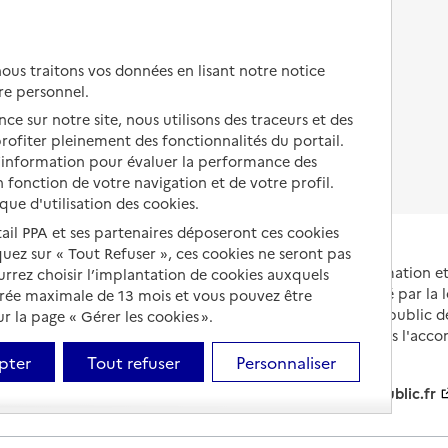
Autres solutions de logement
Comprendre les prix en
EHPAD
us traitons vos données en lisant notre notice
Droits en EHPAD
re personnel.
ce sur notre site, nous utilisons des traceurs et des
Fin de vie en EHPAD
 profiter pleinement des fonctionnalités du portail.
d’information pour évaluer la performance des
 fonction de votre navigation et de votre profil.
ique d'utilisation des cookies.
tail PPA et ses partenaires déposeront ces cookies
iquez sur « Tout Refuser », ces cookies ne seront pas
Portail national d'information 
ourrez choisir l’implantation de cookies auxquels
et de leurs proches, créé par la l
urée maximale de 13 mois et vous pouvez être
et animé par le Service public 
 la page « Gérer les cookies ».
partenaires engagés dans l'acc
leurs aidants.
pter
Tout refuser
Personnaliser
info.gouv.fr
service-public.fr