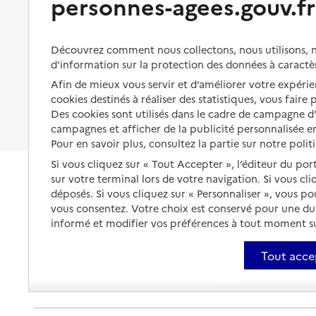
personnes-agees.gouv.fr
Organiser à l'avance sa propre
protection
Vivre à domicile avec une
maladie ou un handicap
Les mesures de protection
Découvrez comment nous collectons, nous utilisons, no
Être hospitalisé
d’information sur la protection des données à caractè
Les obligations de la famille
Afin de mieux vous servir et d’améliorer votre expérien
Fin de vie à domicile
À qui s’adresser ?
cookies destinés à réaliser des statistiques, vous faire
Des cookies sont utilisés dans le cadre de campagne 
Les politiques du grand âge
campagnes et afficher de la publicité personnalisée en
Pour en savoir plus, consultez la partie sur notre polit
Si vous cliquez sur « Tout Accepter », l’éditeur du por
sur votre terminal lors de votre navigation. Si vous cl
déposés. Si vous cliquez sur « Personnaliser », vous p
vous consentez. Votre choix est conservé pour une d
informé et modifier vos préférences à tout moment sur
Tout acce