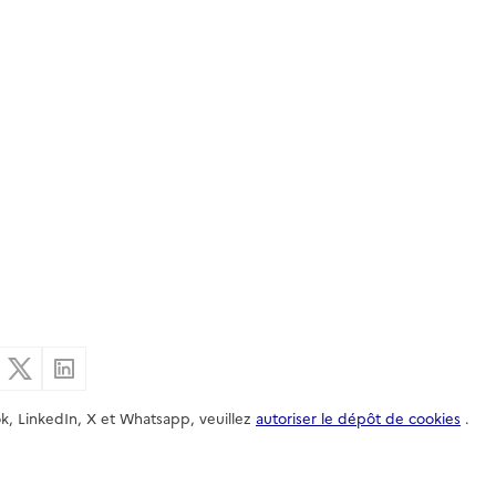
er par email
Partager sur Facebook
Partager sur X
Partager sur Linkedin
k, LinkedIn, X et Whatsapp, veuillez
autoriser le dépôt de cookies
.