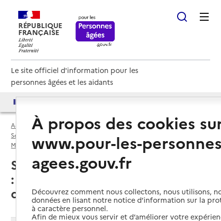
RÉPUBLIQUE
FRANÇAISE
Le site officiel d'information pour les
personnes âgées et les aidants
Accès aux annuaires
Accès par besoin
À propos des cookies su
Accueil
Espace annuaire
Services autonomie à domicile (aide) par département
www.pour-les-personnes
Moselle (57)
Service autonomie à domicile (aide)
agees.gouv.fr
Saint-Privat-la-Montagne (57855)
: liste des services autonomie à
domicile (aide)
Découvrez comment nous collectons, nous utilisons, no
données en lisant notre notice d’information sur la pr
à caractère personnel.
Afin de mieux vous servir et d’améliorer votre expérienc