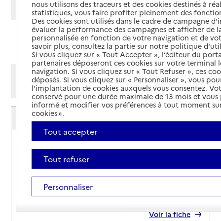
nous utilisons des traceurs et des cookies destinés à réal
Modifier ma recherche
statistiques, vous faire profiter pleinement des fonction
Des cookies sont utilisés dans le cadre de campagne d
évaluer la performance des campagnes et afficher de la
personnalisée en fonction de votre navigation et de vot
Ajouter cette recherche aux favoris
savoir plus, consultez la partie sur notre politique d'uti
Si vous cliquez sur « Tout Accepter », l’éditeur du porta
partenaires déposeront ces cookies sur votre terminal l
navigation. Si vous cliquez sur « Tout Refuser », ces co
Afficher les résultats par:
déposés. Si vous cliquez sur « Personnaliser », vous pou
Mode liste
Mode carte
l’implantation de cookies auxquels vous consentez. Vot
conservé pour une durée maximale de 13 mois et vous
informé et modifier vos préférences à tout moment sur
Service autonomie à domicile (aide)
cookies ».
Apamad
Tout accepter
Adresse
46 rue Saint-Ladre
57950
-
Montigny-lès-Metz
Tout refuser
03 72 40 30 43
Personnaliser
Contact
Site internet
Rapport HAS
Voir la fiche