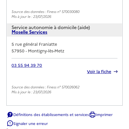
Source des données : Finess n° 570030080
Mis à jour le : 23/07/2026
Service autonomie à domicile (aide)
Moselle Services
Adresse
5 rue général Franiatte
57950
-
Montigny-lès-Metz
03 55 94 39 70
Rapport HAS
Voir la fiche
Source des données : Finess n° 570026062
Mis à jour le : 23/07/2026
Définitions des établissements et services
Imprimer
Signaler une erreur