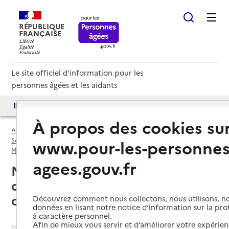
RÉPUBLIQUE
FRANÇAISE
Le site officiel d'information pour les
personnes âgées et les aidants
Accès aux annuaires
Accès par besoin
À propos des cookies su
Accueil
Espace annuaire
Services autonomie à domicile (aide) par département
www.pour-les-personnes
Moselle (57)
Service autonomie à domicile (aide)
agees.gouv.fr
Montigny-lès-Metz (57950) : liste
des 2 services autonomie à
domicile (aide)
Découvrez comment nous collectons, nous utilisons, no
données en lisant notre notice d’information sur la pr
à caractère personnel.
Afin de mieux vous servir et d’améliorer votre expérienc