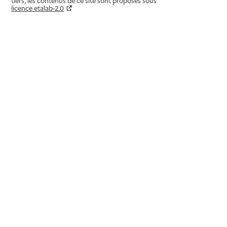
tiers, les contenus de ce site sont proposés sous
licence etalab-2.0
Paramètres sur le choix des cookies